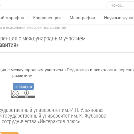
u
ый марафон
Конференции
Монографии
Научные журн
а и психология: перспективы развития
еренция с международным участием
азвития
»
eLibrary.ru
ФГБОУ ВО «Чувашский государственный университет им. И.Н. Ульянова»
 государственный университет им. К. Жубанова
о сотрудничества «Интерактив плюс»