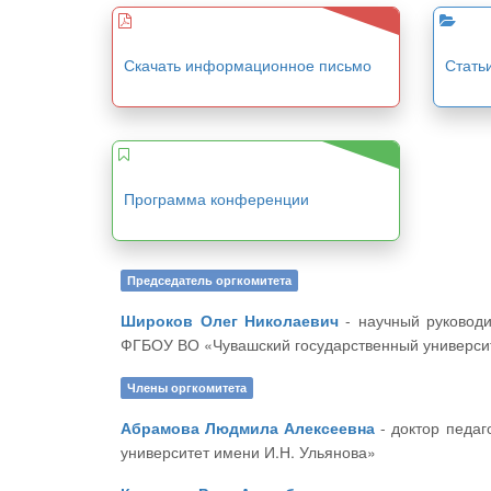
Скачать информационное письмо
Стать
Программа конференции
Председатель оргкомитета
Широков Олег Николаевич
- научный руководитель ЦНС «Интерактив плюс», доктор исторических наук, профессор, декан историко-географического факультета
ФГБОУ ВО «Чувашский государственный университ
Члены оргкомитета
Абрамова Людмила Алексеевна
- доктор педагогических наук, профессор кафедры философии, социологии и педагогики ФГБОУ ВО «Чувашский государственный
университет имени И.Н. Ульянова»