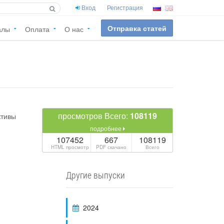
Вход
Регистрация
Отправка статей
алы
Оплата
О нас
просмотров Всего:
108119
подробнее
107452
667
108119
HTML просмотр
PDF скачано
Всего
Другие выпуски
2024