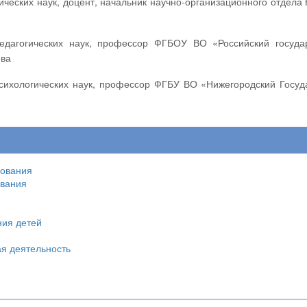
ева
зования
ования
ния детей
ая деятельность