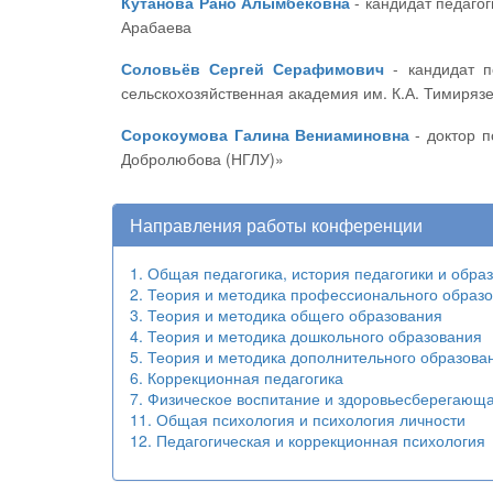
Кутанова Рано Алымбековна
- кандидат педагогических наук, доцент, начальник научно-организационного отдела Кыргызского государственного университета им. И.
Арабаева
Соловьёв Сергей Серафимович
- кандидат педагогических наук, профессор ФГБОУ ВО «Российский государственный аграрный университет» – Московская
сельскохозяйственная академия им. К.А. Тимиряз
Сорокоумова Галина Вениаминовна
- доктор психологических наук, профессор ФГБУ ВО «Нижегородский Государственный лингвистический университет им. Н.А.
Добролюбова (НГЛУ)»
Направления работы конференции
1. Общая педагогика, история педагогики и обра
2. Теория и методика профессионального образ
3. Теория и методика общего образования
4. Теория и методика дошкольного образования
5. Теория и методика дополнительного образова
6. Коррекционная педагогика
7. Физическое воспитание и здоровьесберегающ
11. Общая психология и психология личности
12. Педагогическая и коррекционная психология