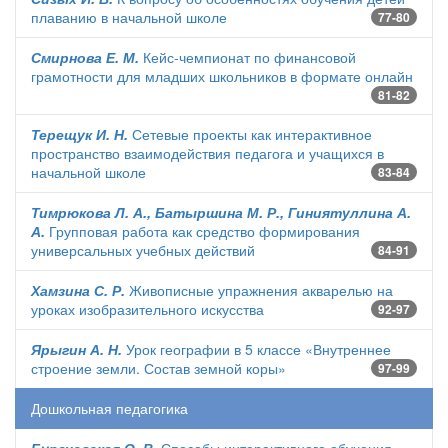
плаванию в начальной школе
77-80
Смирнова Е. М.
Кейс-чемпионат по финансовой
грамотности для младших школьников в формате онлайн
81-82
Терещук И. Н.
Сетевые проекты как интерактивное
пространство взаимодействия педагога и учащихся в
начальной школе
83-84
Тимрюкова Л. А., Батыршина М. Р., Гиниятуллина А.
А.
Групповая работа как средство формирования
универсальных учебных действий
84-91
Хамзина С. Р.
Живописные упражнения акварелью на
уроках изобразительного искусства
92-97
Ярыгин А. Н.
Урок географии в 5 классе «Внутреннее
строение земли. Состав земной коры»
97-99
Дошкольная педагогика