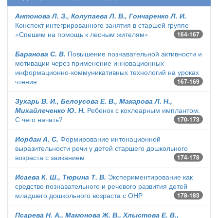
Антонова Л. З., Колупаева Л. В., Гончаренко Л. И.
Конспект интегрированного занятия в старшей группе
«Спешим на помощь к лесным жителям»
164-167
Баранова С. В.
Повышение познавательной активности и
мотивации через применение инновационных
информационно-коммуникативных технологий на уроках
чтения
167-169
Зухарь В. И., Белоусова Е. В., Макарова Л. Н.,
Михайлеченко Ю. Н.
Ребенок с кохлеарным имплантом.
С чего начать?
170-173
Иордан А. С.
Формирование интонационной
выразительности речи у детей старшего дошкольного
возраста с заиканием
174-178
Исаева К. Ш., Тюрина Т. В.
Экспериментирование как
средство познавательного и речевого развития детей
младшего дошкольного возраста с ОНР
178-183
Псарева Н. А., Мамонова Ж. В., Хлыстова Е. В.,