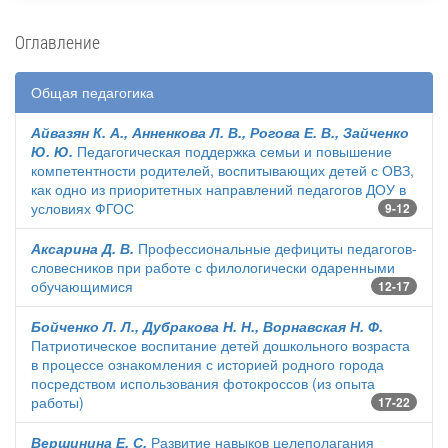
Оглавление
Общая педагогика
Айвазян К. А., Анненкова Л. В., Рогова Е. В., Зайченко
Ю. Ю.
Педагогическая поддержка семьи и повышение
компетентности родителей, воспитывающих детей с ОВЗ,
как одно из приоритетных направлений педагогов ДОУ в
условиях ФГОС
9-12
Аксарина Д. В.
Профессиональные дефициты педагогов-
словесников при работе с филологически одаренными
обучающимися
12-17
Бойченко Л. Л., Дубракова Н. Н., Ворнавская Н. Ф.
Патриотическое воспитание детей дошкольного возраста
в процессе ознакомления с историей родного города
посредством использования фотокроссов (из опыта
работы)
17-22
Вершинина Е. С.
Развитие навыков целеполагания