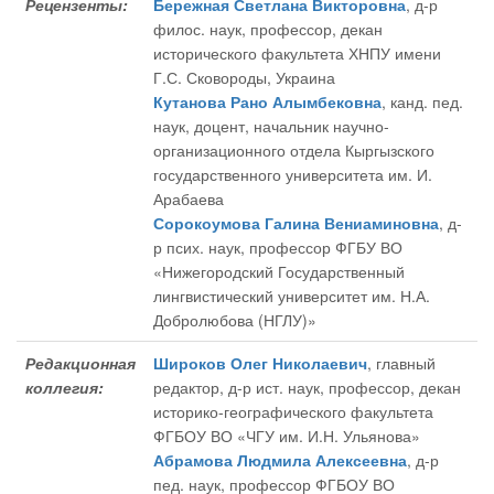
Рецензенты:
Бережная Светлана Викторовна
, д-р
филос. наук, профессор, декан
исторического факультета ХНПУ имени
Г.С. Сковороды, Украина
Кутанова Рано Алымбековна
, канд. пед.
наук, доцент, начальник научно-
организационного отдела Кыргызского
государственного университета им. И.
Арабаева
Сорокоумова Галина Вениаминовна
, д-
р псих. наук, профессор ФГБУ ВО
«Нижегородский Государственный
лингвистический университет им. Н.А.
Добролюбова (НГЛУ)»
Редакционная
Широков Олег Николаевич
, главный
коллегия:
редактор
, д-р ист. наук, профессор, декан
историко-географического факультета
ФГБОУ ВО «ЧГУ им. И.Н. Ульянова»
Абрамова Людмила Алексеевна
, д-р
пед. наук, профессор ФГБОУ ВО