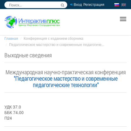
Вход
Регистрация
inc
ра
Главная
Конференция с изданием сборника
Педагогическое мастерство и современные педагогиче...
Выходные сведения
Международная научно-практическая конференция
"Педагогическое мастерство и современные
педагогические технологии"
УДК 37.0
ББК 74.00
П24