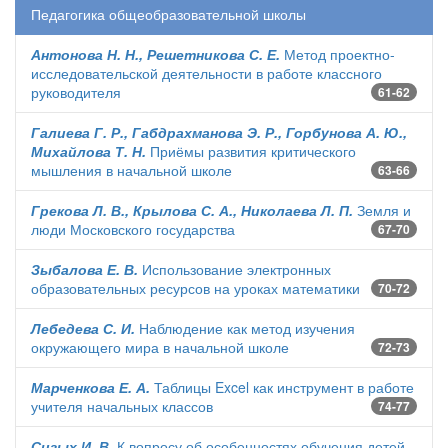
Педагогика общеобразовательной школы
Антонова Н. Н., Решетникова С. Е.
Метод проектно-
исследовательской деятельности в работе классного
руководителя
61-62
Галиева Г. Р., Габдрахманова Э. Р., Горбунова А. Ю.,
Михайлова Т. Н.
Приёмы развития критического
мышления в начальной школе
63-66
Грекова Л. В., Крылова С. А., Николаева Л. П.
Земля и
люди Московского государства
67-70
Зыбалова Е. В.
Использование электронных
образовательных ресурсов на уроках математики
70-72
Лебедева С. И.
Наблюдение как метод изучения
окружающего мира в начальной школе
72-73
Марченкова Е. А.
Таблицы Excel как инструмент в работе
учителя начальных классов
74-77
Сизых И. В.
К вопросу об особенностях обучения детей