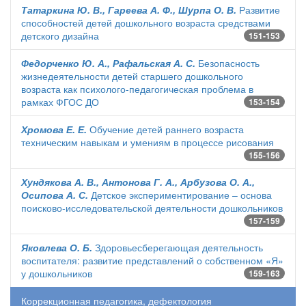
Татаркина Ю. В., Гареева А. Ф., Шурпа О. В.
Развитие
способностей детей дошкольного возраста средствами
детского дизайна
151-153
Федорченко Ю. А., Рафальская А. С.
Безопасность
жизнедеятельности детей старшего дошкольного
возраста как психолого-педагогическая проблема в
рамках ФГОС ДО
153-154
Хромова Е. Е.
Обучение детей раннего возраста
техническим навыкам и умениям в процессе рисования
155-156
Хундякова А. В., Антонова Г. А., Арбузова О. А.,
Осипова А. С.
Детское экспериментирование – основа
поисково-исследовательской деятельности дошкольников
157-159
Яковлева О. Б.
Здоровьесберегающая деятельность
воспитателя: развитие представлений о собственном «Я»
у дошкольников
159-163
Коррекционная педагогика, дефектология