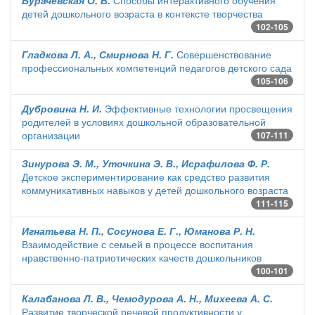
Бурачевская О. В.
Способы интерактивного обучения
детей дошкольного возраста в контексте творчества
102-105
Гладкова Л. А., Смирнова Н. Г.
Совершенствование
профессиональных компетенций педагогов детского сада
105-106
Дубровина Н. И.
Эффективные технологии просвещения
родителей в условиях дошкольной образовательной
организации
107-111
Зинурова Э. М., Уточкина Э. В., Исрафилова Ф. Р.
Детское экспериментирование как средство развития
коммуникативных навыков у детей дошкольного возраста
111-115
Игнатьева Н. П., Сосунова Е. Г., Юманова Р. Н.
Взаимодействие с семьей в процессе воспитания
нравственно-патриотических качеств дошкольников
100-101
Калабанова Л. В., Чемодурова А. Н., Михеева А. С.
Развитие творческой речевой продуктивности у