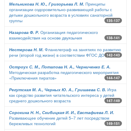
Мельникова Н. Ю., Григорьева Л. М.
Принципы
организации оздоровительно-развивающей работы с
детьми дошкольного возраста в условиях санаторной
группы
135-137
Назарова Ф. Р.
Организация педагогического
взаимодействия на основе двуязычия
138-141
Нестерова Н. М.
Фланелеграф на занятиях по развитию
речи (второй год жизни) в соответствии ФГОС ДО
142-143
Остроух С. М., Потапова Н. А., Черниченко Е. А.
Методическая разработка педагогического мероприятия
«Приключения пиратов»
144-147
Регутская М. А., Черных Ю. А., Гришаева С. В.
Игра
как средство развития читательского интереса у детей
среднего дошкольного возраста
147-149
Сорокина Н. Н., Скибицкая И. И., Евстафиева Л. И.
Развивающее обучение детей 5–7 лет посредством
бережливых технологий
149-151