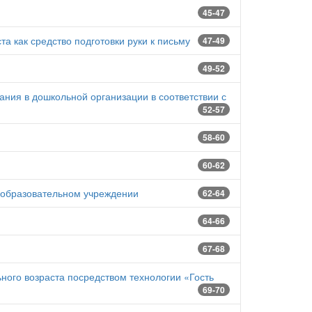
45-47
а как средство подготовки руки к письму
47-49
49-52
ния в дошкольной организации в соответствии с
52-57
58-60
60-62
 образовательном учреждении
62-64
64-66
67-68
ого возраста посредством технологии «Гость
69-70