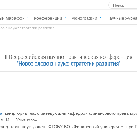
u
ый марафон
Конференции
Монографии
Научные журн
во в науке: стратегии развития
II Всероссийская научно-практическая конференция
"Новое слово в науке: стратегии развития"
а
, канд. юрид. наук, заведующий кафедрой финансового права ю
им. И.Н. Ульянова»
 канд. техн. наук, доцент ФГОБУ ВО «Финансовый университет при