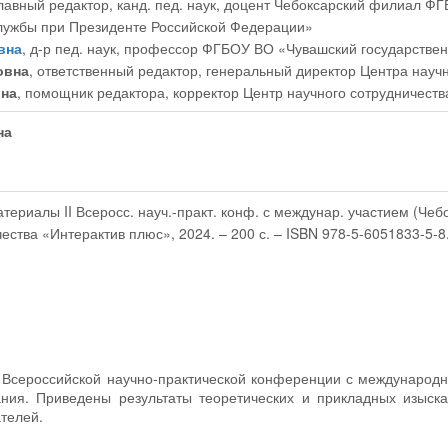
главный редактор
, канд. пед. наук, доцент Чебоксарский филиал 
службы при Президенте Российской Федерации»
вна
, д-р пед. наук, профессор ФГБОУ ВО «Чувашский государствен
овна
, ответственный редактор
, генеральный директор Центра науч
вна
, помощник редактора
, корректор Центр научного сотрудничест
на
атериалы II Всеросс. науч.-практ. конф. с междунар. участием (Чебок
чества «Интерактив плюс», 2024. – 200 с. – ISBN 978-5-6051833-5-8
I Всероссийской научно-практической конференции с междунаро
ания. Приведены результаты теоретических и прикладных изыска
телей.