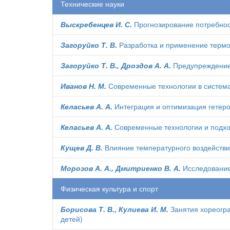
Технические науки
Выскребенцев И. С.
Прогнозирование потребнос
Загоруйко Т. В.
Разработка и применение термо
Загоруйко Т. В., Дроздов А. А.
Предупреждение 
Иванов Н. М.
Современные технологии в система
Келасьев А. А.
Интеграция и оптимизация гетеро
Келасьев А. А.
Современные технологии и подход
Кущев Д. В.
Влияние температурного воздействи
Морозов А. А., Дмитриенко В. А.
Исследование
Физическая культура и спорт
Борисова Т. В., Кулиева И. М.
Занятия хореогра
детей)