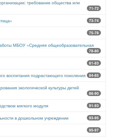
рганизации: требование общества или
71-72
птица»
73-74
75-78
 работы МБОУ «Средняя общеобразовательная
78-80
81-83
ого воспитания подрастающего поколения
84-85
рования экологической культуры детей
86-90
едством мягкого модуля
91-93
ьности в дошкольном учреждении
93-95
95-97