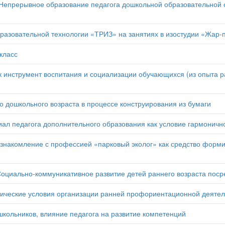
Непрерывное образование педагога дошкольной образовательной о
азовательной технологии «ТРИЗ» на занятиях в изостудии «Жар-
класс
к инструмент воспитания и социализации обучающихся (из опыта
 дошкольного возраста в процессе конструирования из бумаги
ал педагога дополнительного образования как условие гармоничн
накомление с профессией «парковый эколог» как средство форми
оциально-коммуникативное развитие детей раннего возраста поср
ические условия организации ранней профориентационной деятел
кольников, влияние педагога на развитие компетенций