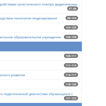
ройствами аутистического спектра дидактических
97-98
средством технологии моделирования
99-104
104-105
ошкольном образовательном учреждении
106-108
109-111
111-114
еского развития
114-117
118-120
го-педагогической диагностики обучающихся с
121-122