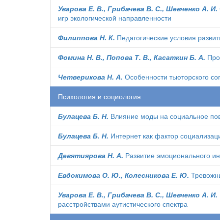
Уварова Е. В., Грибачева В. С., Шевченко А. И.
игр экологической направленности
Филиппова Н. К.
Педагогические условия развит
Фомина Н. В., Попова Т. В., Касаткин Б. А.
Про
Четверикова Н. А.
Особенности тьюторского со
Психология и социология
Булацева Б. Н.
Влияние моды на социальное пов
Булацева Б. Н.
Интернет как фактор социализац
Девятиярова Н. А.
Развитие эмоционального инт
Евдокимова О. Ю., Колесникова Е. Ю.
Тревожны
Уварова Е. В., Грибачева В. С., Шевченко А. И.
расстройствами аутистического спектра