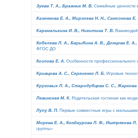
Зуева Т. А., Бражник М. В.
Семейные ценности в
Казеннова Е. А., Мирзоева Н. Н., Самсонова Е. 
Карамалькина И. В., Никитина Т. В.
Взаимодейс
Кобелева Л. А., Барыбина А. В., Донцова Е. А.,
ФГОС ДО
Козлова Е. А.
Особенности профессионального 
Кривцова А. С., Сергиенко Л. Б.
Игровые технол
Круговых Л. А., Стародубцева С. С., Жаркова 
Левинская М. К.
Родительская гостиная как моде
Лупу В. П.
Первые совместные игры с малышами
Морева Е. А., Кондаурова Л. Ф., Иштрякова Л.
группы»