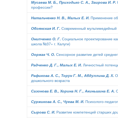
Мусаева М. Б., Приходько С. А., Заирова И. Р.
профессии?
Натальченко Н. В., Малых Е. И.
Применение обр
Обоянская И. Г.
Современный мультимедийный 
Онипченко О. Г.
Социальное проектирование ка
школа №37» г. Калуги)
Ооржак Ч. О.
Сенсорное развитие детей среднего
Радченко Д. Г., Малых Е. И.
Личностный потенци
Рафикова А. С., Торун Г. М., Абдуллина Д. Х.
Оз
дошкольного возраста
Сазонова Е. В., Хорина Н. Г., Акиньшина Е. А.
С
Суржикова А. С., Чуева М. И.
Психолого-педагог
Сырова С. И.
Развитие компетенций старших дош