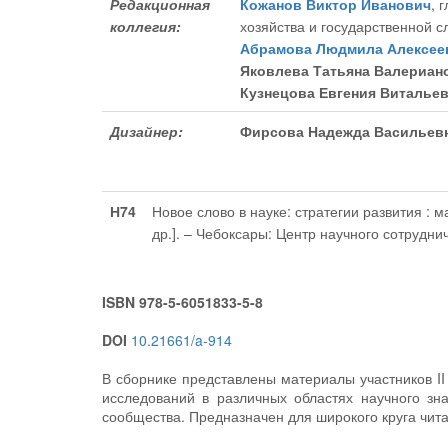
Редакционная
Кожанов Виктор Иванович
, 
коллегия:
хозяйства и государственной 
Абрамова Людмила Алексее
Яковлева Татьяна Валериан
Кузнецова Евгения Виталье
Дизайнер:
Фирсова Надежда Васильев
Н74
Новое слово в науке: стратегии развития : м
др.]. – Чебоксары: Центр научного сотрудни
ISBN 978-5-6051833-5-8
DOI
10.21661/a-914
В сборнике представлены материалы участников I
исследований в различных областях научного зн
сообщества. Предназначен для широкого круга чита