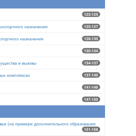
123-125
анспортного назначения
125-127
спортного назначения
128-130
130-134
мущества и вызовы
134-137
лых комплексах
137-140
141-146
147-150
вья (на примере дополнительного образования
151-156