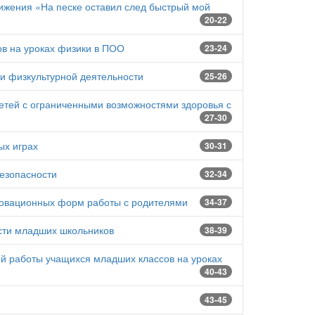
ижения «На песке оставил след быстрый мой
20-22
в на уроках физики в ПОО
23-24
и физкультурной деятельности
25-26
етей с ограниченными возможностями здоровья с
27-30
ых играх
30-31
езопасности
32-34
новационных форм работы с родителями
34-37
сти младших школьников
38-39
й работы учащихся младших классов на уроках
40-43
43-45