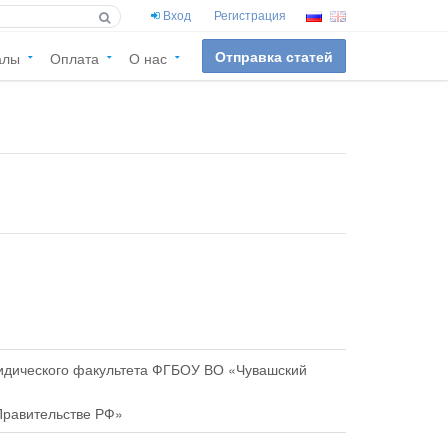
Вход
Регистрация
Отправка статей
алы
Оплата
О нас
ридического факультета ФГБОУ ВО «Чувашский
 Правительстве РФ»