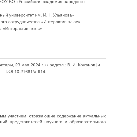
ФГБОУ ВО «Российская академия народного
ный университет им. И.Н. Ульянова»
ного сотрудничества «Интерактив плюс»
ва «Интерактив плюс»
сары, 23 мая 2024 г.) / редкол.: В. И. Кожанов [и
. – DOI 10.21661/a-914.
дным участием, отражающие содержание актуальных
ний представителей научного и образовательного