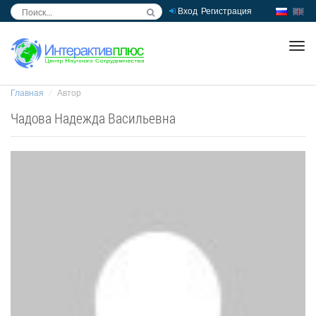
Вход
Регистрация
inc
ра
Главная
Автор
Чадова Надежда Васильевна