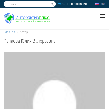
Вход
Регистрация
inc
ра
Главная
Автор
Рапаева Юлия Валерьевна