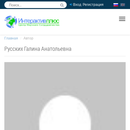
Вход
Регистрация
inc
ра
Главная
Автор
Русских Галина Анатольевна