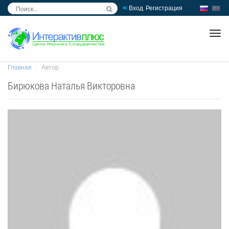
Вход
Регистрация
inc
ра
Главная
Автор
Бирюкова Наталья Викторовна