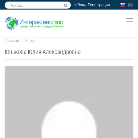
Вход
Регистрация
inc
ра
Главная
Автор
Юнькова Юлия Александровна