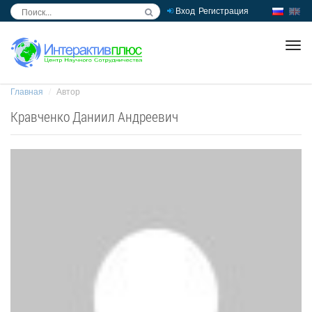
Вход
Регистрация
inc
ра
Главная
Автор
Кравченко Даниил Андреевич