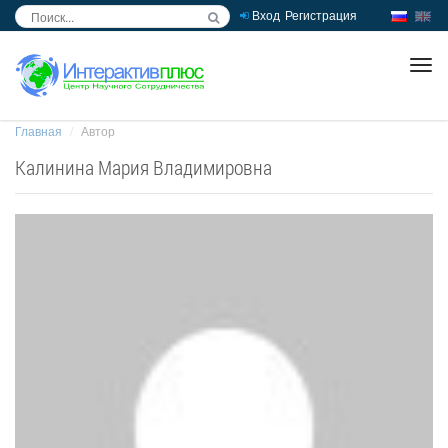
Вход
Регистрация
inc
ра
Главная
Автор
Калинина Мария Владимировна