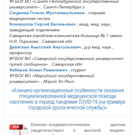
ФГБОУ ВО «Санкт-Петербургский государственный
университет»
, Санкт-Петербург г
Сагдеева Гозель Мустапакулыевна
, старшая
медицинская сестра
Коновалов Сергей Евгеньевич
, канд. мед. наук ,
заведующий отделением
Самарская городская клиническая больница № 1 имени
Н.Н. Пирогова
, Самарская обл
Девяткин Анатолий Анатольевич
, д-р мед. наук ,
профессор
ФГБОУ ВО «Самарский государственный университет
путей сообщения»
, Самарская обл
Акберов Алмаз Рамилевич
, студент
ФГБОУ ВО «Марийский государственный
университет»
, Марий Эл Респ
«Клинико-организационные особенности оказания
специализированной медицинской помощи
населению в период пандемии COVID-19 (на примере
городской урологической службы)»
Клинико-эпидемиологические данные
свидетельствуют о высокой медико-