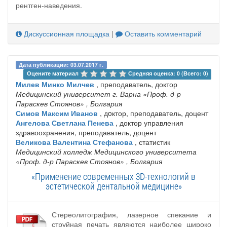
рентген-наведения.
Дискуссионная площадка
|
Оставить комментарий
Дата публикации: 03.07.2017 г.
Оцените материал 
Средняя оценка: 0 (Всего: 0)
Милев Минко Милчев
, преподаватель, доктор
Медицинский университет г. Варна «Проф. д-р
Параскев Стоянов»
, Болгария
Симов Максим Иванов
, дoктор, преподаватель, доцент
Ангелова Светлана Пенева
, доктор управления
здравоохранения, преподаватель, доцент
Великова Валентина Стефанова
, статистик
Медицинский колледж Медицинского университета
«Проф. д-р Параскев Стоянов»
, Болгария
«Применение современных 3D-технологий в
эстетической дентальной медицине»
Стереолитография, лазерное спекание и
струйная печать являются наиболее широко