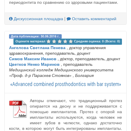
периодонтита по сравнению со здоровыми пациентами.
Дискуссионная площадка
|
Оставить комментарий
Дата публикации: 30.06.2016 г.
Оцените материал 
Средняя оценка: 0 (Всего: 0)
Ангелова Светлана Пенева
, доктор управления
здравоохранения, преподаватель, доцент
Симов Максим Иванов
, дoктор, преподаватель, доцент
Цветков Ненко Маринов
, преподаватель
Медицинский колледж Медицинского университета
«Проф. д-р Параскев Стоянов»
, Болгария
«Advanced combined prosthodontics with bar system»
Авторы отмечают, что традиционный протез
опирается на десну и не поддерживается с
помощью имплантатов. Протез с опорой на
имплантаты используются, когда человек не
имеет зубов в челюсти, однако достаточно
кости, в которою могут быть интегрированы имплантаты.