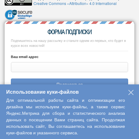
Creative Commons «Attribution» 4.0 International
ФОРМА ПОДПИСКИ
Подпишитесь на нашу рассылку и станьте одним из первых, кто будет в
курсе всех новостей!
Ваш email адрес
Подписаться
Использование куки-файлов
Для оптимальной работы сайта и оптимизации его
дизайна мы используем куки-файлы, а также сервис
Яндекс.Метрика для сбора и статистического анализа
Copyright © 2013-2026 Центр научного сотрудничества «Интерактив
данных о посещении Вами страниц сайта. Продолжая
плюс»
использовать сайт, Вы соглашаетесь на использование
куки-файлов и указанного сервиса.
Наверх