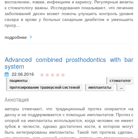
воспалению, язвам, инфекциям и кариесу. Регулярные визиты
к стоматологу важны. Исследования показывают, что лечение
заболеваний десен может помочь улучшить контроль уровня
сахара в крови у больных сахарным диабетом и уменьшить
прогр...
подробнее
Advanced combined prosthodontics with bar
system
22.06.2016
пациенты
стоматолог
протезирование траверсной системой
имплантаты
...
Аннотация
авторы отмечают, что традиционный протез опирается на
десну и не поддерживается с помощью имплантатов. Протез с
опорой на имплантаты используются, когда человек не имеет
зубов в челюсти, однако достаточно кости, в которою могут
быть интегрированы имплантаты. Такой тип протеза сделан,
как правило, для нижней челюсти, потому что традиционные