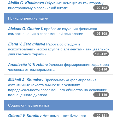
Aisilia G. Khalimova
Обучение немецкому как второму
иностранному в российской школе
100-102
Психологические науки
Aleksei G. Gostev
К проблеме изучения феномена
самоотношения в современной психологии
103-108
Elena V. Zarovniaeva
Работа со стыдом в
психотерапевтической группе с элементами танцевально-
двигательной терапии
108-112
Anastasiia V. Troshina
Условия формирования характера
человека от темперамента
113-116
Mikhail A. Shumkov
Проблематика формирования
аутентичных качеств личности в условиях
парадоксальности современного общества на основании
полноценного диалога
116-119
Социологические науки
Grigorii V. Koroliov
Нет дома – нет будущего
120-121