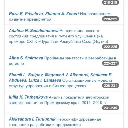
218-219
Roza B. Privalova, Zhanna A. Zebert
Инновационное
развитие предприятия
220-221
Aitalina N. Sedalishcheva
Анализ финансового
состояния предприятия и пути его улучшения (на
примере СХПК «Чурапча» Республики Саха (Якутия)
222-225
Alina S. Smirnova
Проблемы занятости и безработицы в
регионе
225-227
Shamil L. Sulipov, Magomed V. Alkhanov, Khalimat R.
Abdueva, Luiza I. Lamaeva
Организационные модели
структур управления в бизнес-процессах
228-231
Iuliia K. Trubenkova
Анализ показателя дебиторской
задолженности по Приморскому краю 2011–2015 гг.
231-235
Aleksandra I. Tiutiunnik
Персонифицированная
концепция разработки и продвижения