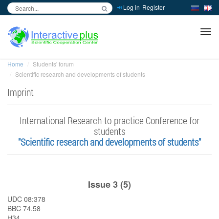
Log in
Register
inc
ра
Home
Students' forum
Scientific research and developments of students
Imprint
International Research-to-practice Conference for
students
"Scientific research and developments of students"
Issue 3 (5)
UDC 08:378
BBC 74.58
Н34