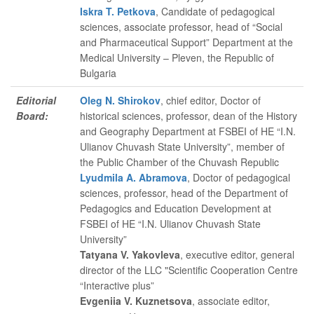
Iskra T. Petkova
, Candidate of pedagogical
sciences, associate professor, head of “Social
and Pharmaceutical Support” Department at the
Medical University – Pleven, the Republic of
Bulgaria
Editorial
Oleg N. Shirokov
, chief editor
, Doctor of
Board:
historical sciences, professor, dean of the History
and Geography Department at FSBEI of HE “I.N.
Ulianov Chuvash State University”, member of
the Public Chamber of the Chuvash Republic
Lyudmila A. Abramova
, Doctor of pedagogical
sciences, professor, head of the Department of
Pedagogics and Education Development at
FSBEI of HE “I.N. Ulianov Chuvash State
University”
Tatyana V. Yakovleva
, executive editor
, general
director of the LLC "Scientific Cooperation Centre
“Interactive plus”
Evgeniia V. Kuznetsova
, associate editor
,