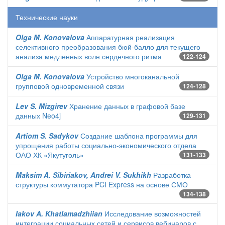
Технические науки
Olga M. Konovalova
Аппаратурная реализация
селективного преобразования бюй-балло для текущего
анализа медленных волн сердечного ритма
122-124
Olga M. Konovalova
Устройство многоканальной
групповой одновременной связи
124-128
Lev S. Mizgirev
Хранение данных в графовой базе
данных Neo4j
129-131
Artiom S. Sadykov
Создание шаблона программы для
упрощения работы социально-экономического отдела
ОАО ХК «Якутуголь»
131-133
Maksim A. Sibiriakov, Andrei V. Sukhikh
Разработка
структуры коммутатора PCI Express на основе СМО
134-138
Iakov A. Khatlamadzhiian
Исследование возможностей
интеграции социальных сетей и сервисов вебинаров с