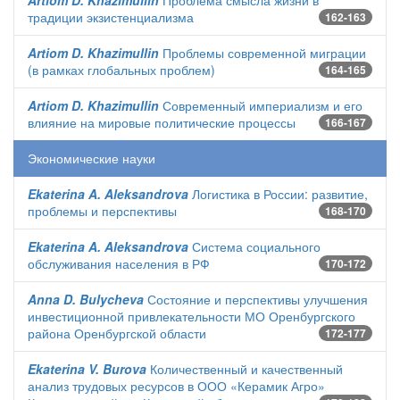
Artiom D. Khazimullin
Проблема смысла жизни в
традиции экзистенциализма
162-163
Artiom D. Khazimullin
Проблемы современной миграции
(в рамках глобальных проблем)
164-165
Artiom D. Khazimullin
Современный империализм и его
влияние на мировые политические процессы
166-167
Экономические науки
Ekaterina A. Aleksandrova
Логистика в России: развитие,
проблемы и перспективы
168-170
Ekaterina A. Aleksandrova
Система социального
обслуживания населения в РФ
170-172
Anna D. Bulycheva
Состояние и перспективы улучшения
инвестиционной привлекательности МО Оренбургского
района Оренбургской области
172-177
Ekaterina V. Burova
Количественный и качественный
анализ трудовых ресурсов в ООО «Керамик Агро»