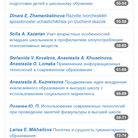
подготовки детей к школьному обучению
50-54
Dinara E. Zhamanbalinova
Razvitie tvorcheskikh
sposobnostei uchashchikhsia pri izuchenii skazok
55-58
Sofia A. Kazarian
Учет возрастных особенностей
младших школьников в профилактике злоупотребления
психоактивных веществ
58-60
Stefanida V. Kovaleva, Anastasiia A. Khuseinova,
Anastasiia O. Lomaka
Применение информационных
технологий в современном образовании
61-66
Anastasiia A. Kuznetsova
Продвижение идеи внедрения
инклюзивного образования в высшую школу с
использованием социального маркетинга
66-69
Логачев Ю. П.
Использование современных технологий
при проведении занятий физкультуры в высшей школе
69-71
Larisa E. Mikhailova
Понятие и сущность гуманитарного
образования
72-74