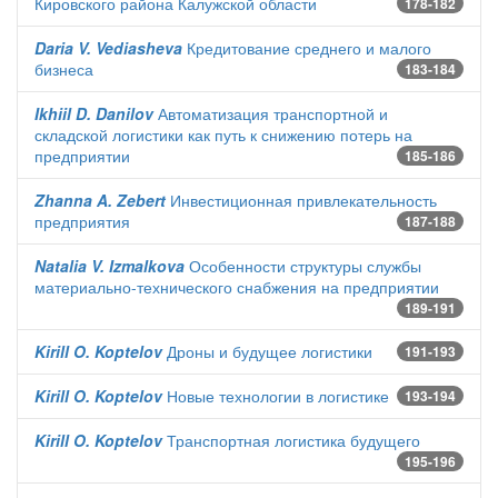
Кировского района Калужской области
178-182
Daria V. Vediasheva
Кредитование среднего и малого
бизнеса
183-184
Ikhiil D. Danilov
Автоматизация транспортной и
складской логистики как путь к снижению потерь на
предприятии
185-186
Zhanna A. Zebert
Инвестиционная привлекательность
предприятия
187-188
Natalia V. Izmalkova
Особенности структуры службы
материально-технического снабжения на предприятии
189-191
Kirill O. Koptelov
Дроны и будущее логистики
191-193
Kirill O. Koptelov
Новые технологии в логистике
193-194
Kirill O. Koptelov
Транспортная логистика будущего
195-196