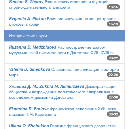
Semion S. Zharov
Взаимосвязь строения и функций
опорно-двигательного аппарата
13-16
Evgeniia A. Piskun
Влияние инсулина на концентрацию
глюкозы в крови
16-19
Исторические науки
Ruzanna D. Medzhidova
Распространение арабо-
мусульманской письменности в Дагестане XVII–XVIII вв.
20-22
Valeriia D. Sineokova
Славянская цивилизация в истории
мира
22-26
Умавова Д. М., Zukhra M. Akmurzaeva
Демократизация
общества и возрождение политического плюрализма в
молодёжном движении Дагестана
27-30
Ekaterina R. Frolova
Французская революция XVIII века
глазами Н.М. Карамзина
30-32
Uliana O. Shchukina
Реакция французского дворянства