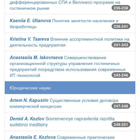
дифференцированных СПА и Веллнесс-программ на
гостиничном рынке
236-238
Kseniia E. Ulianova
Понятие занятости населения и
безработицы
238-241
Kristina V. Tsareva
Влияние ассортиментной политики на
деятельность предприятия
241-243
Anastasiia M. Iakovtseva
Совершенствование
организационной структуры управления гостиничных
предприятий посредством использования современных
ИТ-технологий
243-246
Юридические науки
Artem N. Kapustin
Существенные условия договора
коммерческой концессии
247-248
Demid A. Kozlov
Sovremennye napravleniia razvitiia
sudebnoi meditsiny
249-251
Anastasiia E. Kozlova
Современные практические