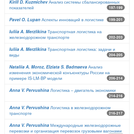
Kirill D. Kuzmichev
Анализ системы сбалансированных
показателей
197-199
Pavel O. Lupan
Аспекты инноваций в логистике
199-201
Iuliia A. Merzlikina
Транспортная логистика на
железнодорожном транспорте
202-203
Iuliia A. Merzlikina
Транспортная логистика: задачи и
виды
204-205
Nataliia A. Moroz, Elziata S. Badmaeva
Анализ
изменения экономической конъюнктуры России на
примере IS-LM-BP модели
206-214
Anna V. Pervushina
Логистика – двигатель экономики
214-216
Anna V. Pervushina
Логистика в железнодорожном
транспорте
216-217
Anna V. Pervushina
Международные железнодорожные
перевозки и организация перевозок грузовыми вагонами