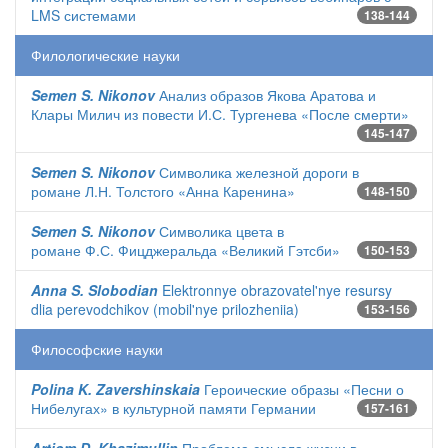
LMS системами
138-144
Филологические науки
Semen S. Nikonov
Анализ образов Якова Аратова и
Клары Милич из повести И.С. Тургенева «После смерти»
145-147
Semen S. Nikonov
Символика железной дороги в
романе Л.Н. Толстого «Анна Каренина»
148-150
Semen S. Nikonov
Символика цвета в
романе Ф.С. Фицджеральда «Великий Гэтсби»
150-153
Anna S. Slobodian
Elektronnye obrazovatel'nye resursy
dlia perevodchikov (mobil'nye prilozheniia)
153-156
Философские науки
Polina K. Zavershinskaia
Героические образы «Песни о
Нибелугах» в культурной памяти Германии
157-161