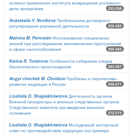
аспекты применения института возвращения уголовного
дела прокурорам
252-256
Anastasiia V. Novikova
Проблематика договорного
регулирования рекламной деятельности
256-260
Malvina M. Petrosian
Использование специальных
знаний при расследовании экономических преступлений
в сфере налогообложения
260-263
Karina R. Turanova
Особенности собирания следов
биологического происхождения
263-267
Angyr chechek M. Chuldum
Проблемы и перспективы
развития медиации в России
268-271
Liudmila O. Shagiakhmetova
Деятельность органов
Военной прокуратуры и военных следственных органов
Следственного комитета при введении военного
положения
272-273
Liudmila O. Shagiakhmetova
Молодежный экспертный
совет по противодействию коррупции (на примере