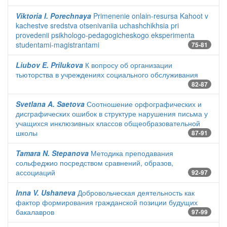
Viktoria I. Porechnaya
Primenenie onlain-resursa Kahoot v
kachestve sredstva otsenivaniia uchashchikhsia pri
provedenii psikhologo-pedagogicheskogo eksperimenta
studentami-magistrantami
75-81
Liubov E. Prilukova
К вопросу об организации
тьюторства в учреждениях социального обслуживания
82-87
Svetlana A. Saetova
Соотношение орфографических и
дисграфических ошибок в структуре нарушения письма у
учащихся инклюзивных классов общеобразовательной
школы
87-91
Tamara N. Stepanova
Методика преподавания
сольфеджио посредством сравнений, образов,
ассоциаций
92-97
Inna V. Ushaneva
Добровольческая деятельность как
фактор формирования гражданской позиции будущих
бакалавров
97-99