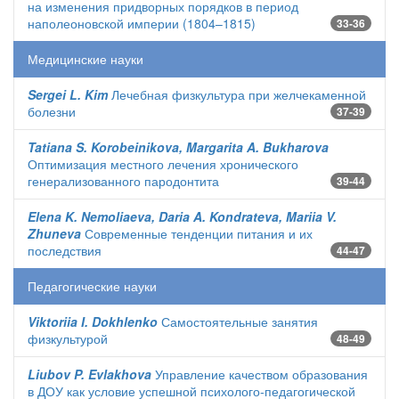
на изменения придворных порядков в период
наполеоновской империи (1804–1815)
33-36
Медицинские науки
Sergei L. Kim
Лечебная физкультура при желчекаменной
болезни
37-39
Tatiana S. Korobeinikova, Margarita A. Bukharova
Оптимизация местного лечения хронического
генерализованного пародонтита
39-44
Elena K. Nemoliaeva, Daria A. Kondrateva, Mariia V.
Zhuneva
Современные тенденции питания и их
последствия
44-47
Педагогические науки
Viktoriia I. Dokhlenko
Самостоятельные занятия
физкультурой
48-49
Liubov P. Evlakhova
Управление качеством образования
в ДОУ как условие успешной психолого-педагогической