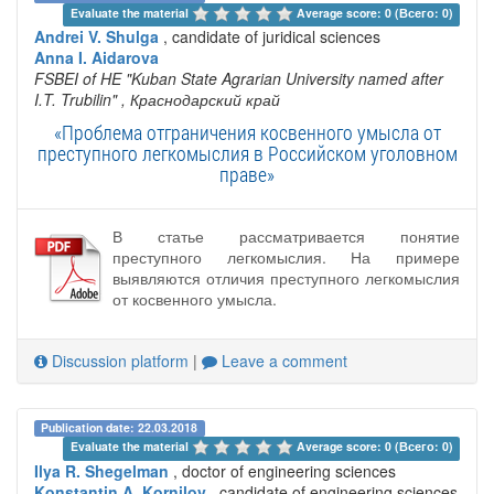
Evaluate the material 
Average score: 0 (Всего: 0)
Andrei V. Shulga
, candidate of juridical sciences
Anna I. Aidarova
FSBEI of HE "Kuban State Agrarian University named after
I.T. Trubilin"
, Краснодарский край
«Проблема отграничения косвенного умысла от
преступного легкомыслия в Российском уголовном
праве»
В статье рассматривается понятие
преступного легкомыслия. На примере
выявляются отличия преступного легкомыслия
от косвенного умысла.
Discussion platform
|
Leave a comment
Publication date: 22.03.2018
Evaluate the material 
Average score: 0 (Всего: 0)
Ilya R. Shegelman
, doctor of engineering sciences
Konstantin A. Kornilov
, candidate of engineering sciences