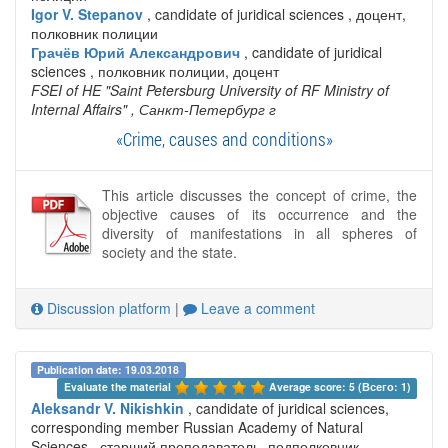
Igor V. Stepanov
, candidate of juridical sciences , доцент,
полковник полиции
Грачёв Юрий Александрович
, candidate of juridical
sciences , полковник полиции, доцент
FSEI of HE "Saint Petersburg University of RF Ministry of
Internal Affairs"
, Санкт-Петербург г
«Crime, causes and conditions»
This article discusses the concept of crime, the
objective causes of its occurrence and the
diversity of manifestations in all spheres of
society and the state.
Discussion platform
|
Leave a comment
Publication date: 19.03.2018
Evaluate the material 
Average score: 5 (Всего: 1)
Aleksandr V. Nikishkin
, candidate of juridical sciences,
corresponding member Russian Academy of Natural
Sciences , старший преподаватель, подполковник