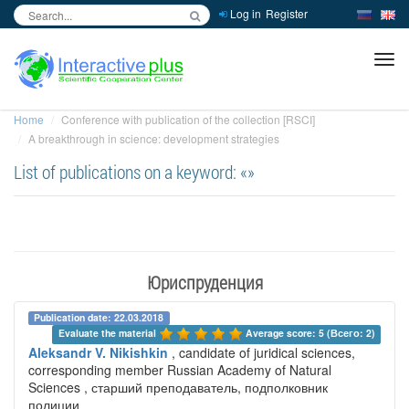
Log in
Register
inc
ра
Home
Conference with publication of the collection [RSCI]
A breakthrough in science: development strategies
List of publications on a keyword: «»
Юриспруденция
Publication date: 22.03.2018
Evaluate the material 
Average score: 5 (Всего: 2)
Aleksandr V. Nikishkin
, candidate of juridical sciences,
corresponding member Russian Academy of Natural
Sciences , старший преподаватель, подполковник
полиции