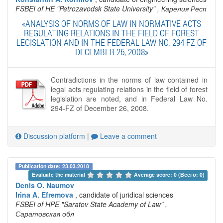
FSBEI of HE "Petrozavodsk State University"
, Карелия Респ
«ANALYSIS OF NORMS OF LAW IN NORMATIVE ACTS
REGULATING RELATIONS IN THE FIELD OF FOREST
LEGISLATION AND IN THE FEDERAL LAW NO. 294-FZ OF
DECEMBER 26, 2008»
Contradictions in the norms of law contained in
legal acts regulating relations in the field of forest
legislation are noted, and in Federal Law No.
294-FZ of December 26, 2008.
Discussion platform
|
Leave a comment
Publication date: 23.03.2018
Evaluate the material 
Average score: 0 (Всего: 0)
Denis O. Naumov
Irina A. Efremova
, candidate of juridical sciences
FSBEI of HPE "Saratov State Academy of Law"
,
Саратовская обл