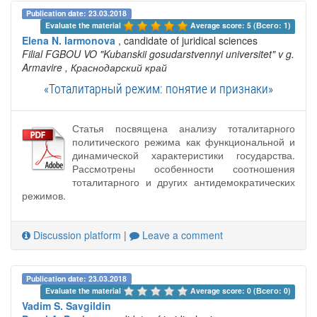
Publication date: 23.03.2018
Evaluate the material 
Average score: 5 (Всего: 1)
Elena N. Iarmonova
, candidate of juridical sciences
Filial FGBOU VO "Kubanskii gosudarstvennyi universitet" v g.
Armavire
, Краснодарский край
«Тоталитарный режим: понятие и признаки»
Статья посвящена анализу тоталитарного
политического режима как функциональной и
динамической характеристики государства.
Рассмотрены особенности соотношения
тоталитарного и других антидемократических
режимов.
Discussion platform
|
Leave a comment
Publication date: 23.03.2018
Evaluate the material 
Average score: 0 (Всего: 0)
Vadim S. Savgildin