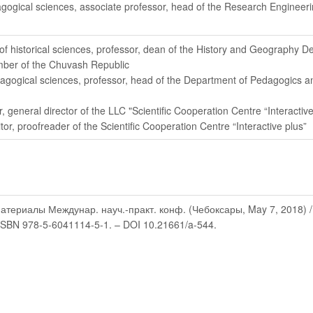
agogical sciences, associate professor, head of the Research Engineer
 of historical sciences, professor, dean of the History and Geography 
mber of the Chuvash Republic
dagogical sciences, professor, head of the Department of Pedagogics 
r
, general director of the LLC "Scientific Cooperation Centre “Interactive
tor
, proofreader of the Scientific Cooperation Centre “Interactive plus”
материалы Междунар. науч.-практ. конф. (Чебоксары, May 7, 2018) / ed
 – ISBN 978-5-6041114-5-1. – DOI 10.21661/a-544.