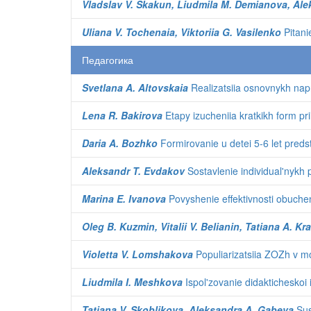
Vladslav V. Skakun, Liudmila M. Demianova, Ale
Uliana V. Tochenaia, Viktoriia G. Vasilenko
Pitani
Педагогика
Svetlana A. Altovskaia
Realizatsiia osnovnykh naprav
Lena R. Bakirova
Etapy izucheniia kratkikh form pr
Daria A. Bozhko
Formirovanie u detei 5-6 let preds
Aleksandr T. Evdakov
Sostavlenie individual'nykh 
Marina E. Ivanova
Povyshenie effektivnosti obuche
Oleg B. Kuzmin, Vitalii V. Belianin, Tatiana A. K
Violetta V. Lomshakova
Populiarizatsiia ZOZh v m
Liudmila I. Meshkova
Ispol'zovanie didakticheskoi
Tatiana V. Skoblikova, Aleksandra A. Gabeva
Sus