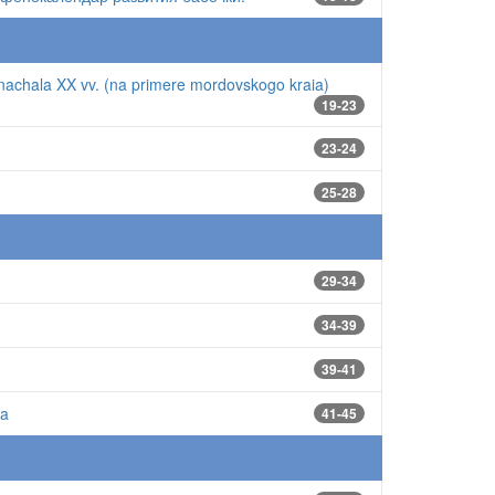
- nachala XX vv. (na primere mordovskogo kraia)
19-23
23-24
25-28
29-34
34-39
39-41
ta
41-45