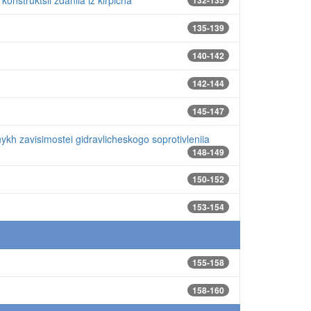
nstruktsii zdaniia iz kirpicha
132-135
135-139
140-142
h
142-144
145-147
kh zavisimostei gidravlicheskogo soprotivleniia
148-149
150-152
153-154
155-158
158-160