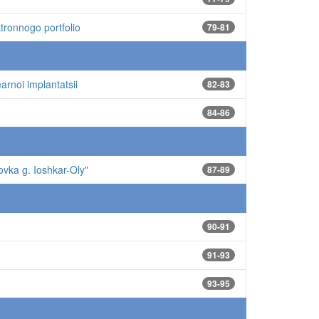
tronnogo portfolio
79-81
arnoi implantatsii
82-83
84-86
ovka g. Ioshkar-Oly"
87-89
90-91
91-93
93-95