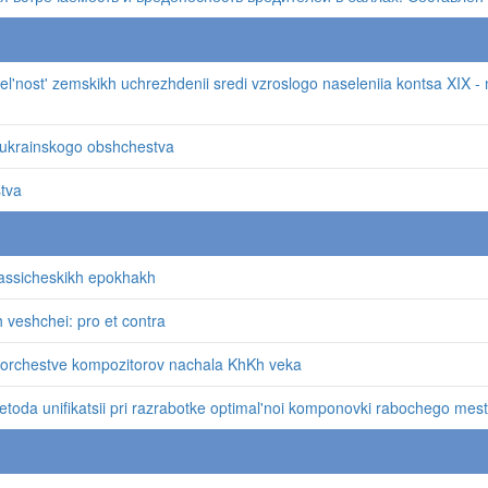
atel'nost' zemskikh uchrezhdenii sredi vzroslogo naseleniia kontsa XIX 
u ukrainskogo obshchestva
tva
lassicheskikh epokhakh
 veshchei: pro et contra
tvorchestve kompozitorov nachala KhKh veka
toda unifikatsii pri razrabotke optimal'noi komponovki rabochego mes