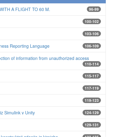
TH A FLIGHT TO 60 M.
96-99
100-102
103-106
usiness Reporting Language
106-109
ction of information from unauthorized access
110-114
115-117
117-119
119-123
z Simulink v Unity
124-129
129-131