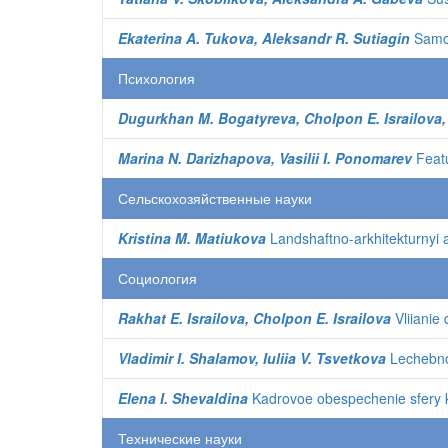
Ekaterina A. Tukova, Aleksandr R. Sutiagin
Samor
Психология
Dugurkhan M. Bogatyreva, Cholpon E. Israilova, 
Marina N. Darizhapova, Vasilii I. Ponomarev
Featu
Сельскохозяйственные науки
Kristina M. Matiukova
Landshaftno-arkhitekturnyi a
Социология
Rakhat E. Israilova, Cholpon E. Israilova
Vliianie
Vladimir I. Shalamov, Iuliia V. Tsvetkova
Lechebno-
Elena I. Shevaldina
Kadrovoe obespechenie sfery k
Технические науки