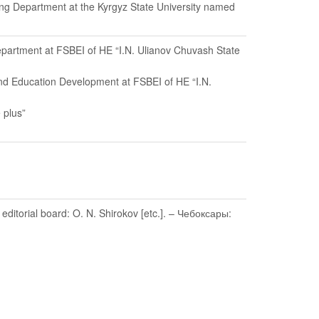
ing Department at the Kyrgyz State University named
Department at FSBEI of HE “I.N. Ulianov Chuvash State
and Education Development at FSBEI of HE “I.N.
 plus”
itorial board: O. N. Shirokov [etc.]. – Чебоксары: