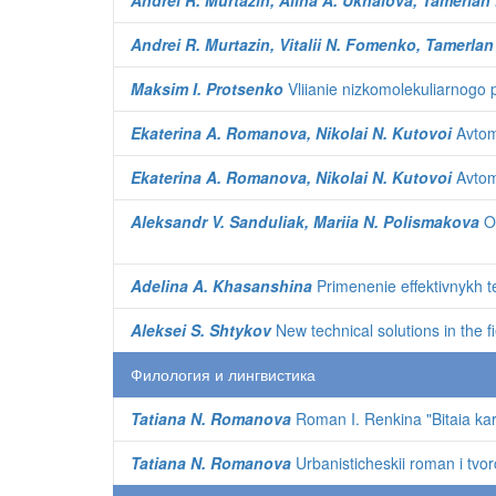
Andrei R. Murtazin, Alina A. Ukhalova, Tamerlan
Andrei R. Murtazin, Vitalii N. Fomenko, Tamerla
Maksim I. Protsenko
Vliianie nizkomolekuliarnogo 
Ekaterina A. Romanova, Nikolai N. Kutovoi
Avtoma
Ekaterina A. Romanova, Nikolai N. Kutovoi
Avtoma
Aleksandr V. Sanduliak, Mariia N. Polismakova
Op
Adelina A. Khasanshina
Primenenie effektivnykh tek
Aleksei S. Shtykov
New technical solutions in the f
Филология и лингвистика
Tatiana N. Romanova
Roman I. Renkina "Bitaia kar
Tatiana N. Romanova
Urbanisticheskii roman i tvo