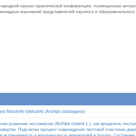
ународной научно-практической конференции, посвященные актуал
рикладных изысканий представителей научного и образовательного 
i listovertki tolstushki (Archips crataegana)
чка розанная листовертка (Archips rosana L.), как вредитель лис
овертки. Подсчитан процент повреждения листовой пластинки дер
 встречаемость и вредоносность вредителей в баллах. Составлен