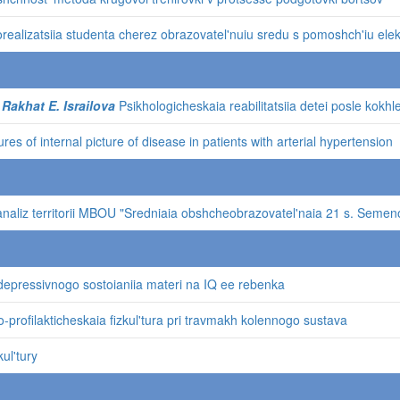
ealizatsiia studenta cherez obrazovatel'nuiu sredu s pomoshch'iu elek
Rakhat E. Israilova
Psikhologicheskaia reabilitatsiia detei posle kokhle
res of internal picture of disease in patients with arterial hypertension
naliz territorii MBOU "Sredniaia obshcheobrazovatel'naia 21 s. Semen
 depressivnogo sostoianiia materi na IQ ee rebenka
profilakticheskaia fizkul'tura pri travmakh kolennogo sustava
ul'tury