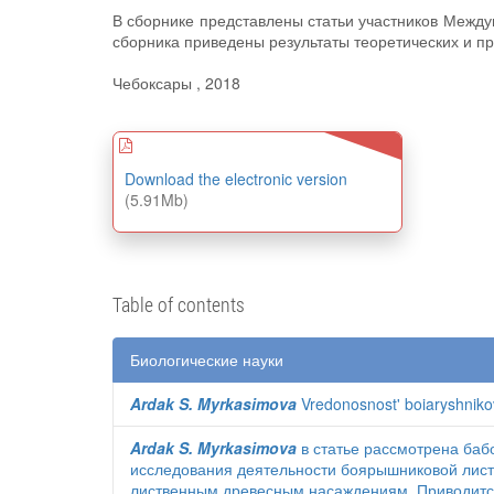
В сборнике представлены статьи участников Межд
сборника приведены результаты теоретических и п
Чебоксары , 2018
Download the electronic version
(5.91Mb)
Table of contents
Биологические науки
Ardak S. Myrkasimova
Vredonosnost' boiaryshnikovo
Ardak S. Myrkasimova
в статье рассмотрена бабо
исследования деятельности боярышниковой лист
лиственным древесным насаждениям. Приводится