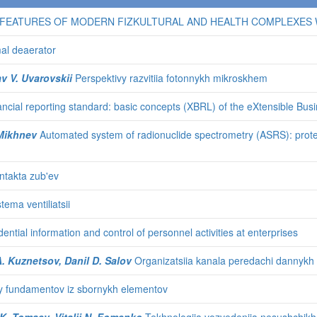
FEATURES OF MODERN FIZKULTURAL AND HEALTH COMPLEXES WI
mal deaerator
v V. Uvarovskii
Perspektivy razvitiia fotonnykh mikroskhem
nancial reporting standard: basic concepts (XBRL) of the eXtensible B
. Mikhnev
Automated system of radionuclide spectrometry (ASRS): prote
takta zub'ev
ema ventiliatsii
dential information and control of personnel activities at enterprises
 A. Kuznetsov, Danil D. Salov
Organizatsiia kanala peredachi dannykh i
y fundamentov iz sbornykh elementov