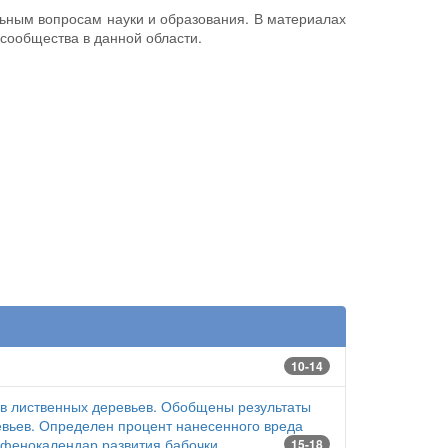
ьным вопросам науки и образования. В материалах
сообщества в данной области.
10-14
тьев лиственных деревьев. Обобщены результаты
евьев. Определен процент нанесенного вреда
 фенокалендар развития бабочки.
15-18