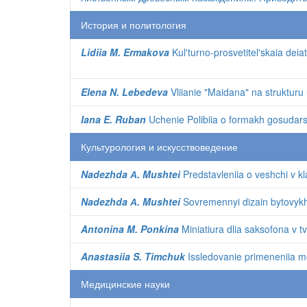
История и политология
Lidiia M. Ermakova
Kul'turno-prosvetitel'skaia dei
Elena N. Lebedeva
Vliianie "Maidana" na struktur
Iana E. Ruban
Uchenie Polibiia o formakh gosudars
Культурология и искусствоведение
Nadezhda А. Mushtei
Predstavleniia o veshchi v k
Nadezhda А. Mushtei
Sovremennyi dizain bytovykh
Antonina M. Ponkina
Miniatiura dlia saksofona v 
Anastasiia S. Timchuk
Issledovanie primeneniia me
Медицинские науки