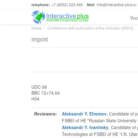
telephone:
+7 (8352) 222-490
Mail:
info@interactive-plus.ru
You
Home
Conference with publication of the collection [RSCI]
Imprint
UDC 08
BBC 72+74.04
Н34
Reviewers:
Aleksandr Y. Efremov
, Сandidate of 
FSBEI of HE "Russian State University 
Aleksandr Y. Ivanitsky
, Candidate of
Technologies at FSBEI of HE “I.N. Ulia