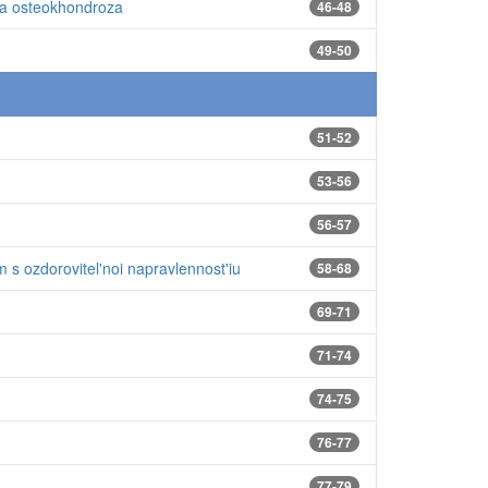
iia osteokhondroza
46-48
49-50
51-52
53-56
56-57
 s ozdorovitel'noi napravlennost'iu
58-68
69-71
71-74
74-75
76-77
77-79