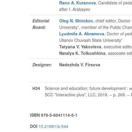
Rano A. Kutanova
, Candidate of ped
after I. Arabayev
Editorial
Oleg N. Shirokov
, chief editor
, Doctor
Board:
University”, member of the Public Cha
Lyudmila A. Abramova
, Doctor of pe
Ulianov Chuvash State University”
Tatyana V. Yakovleva
, executive edito
Natalya K. Tolkushkina
, associate edi
Designer:
Nadezhda V. Firsova
Н34
Science and education: future development : 
SCC "Interactive plus", LLC, 2018. – p. 268.
ISBN 978-5-6041114-5-1
DOI
10.21661/a-544