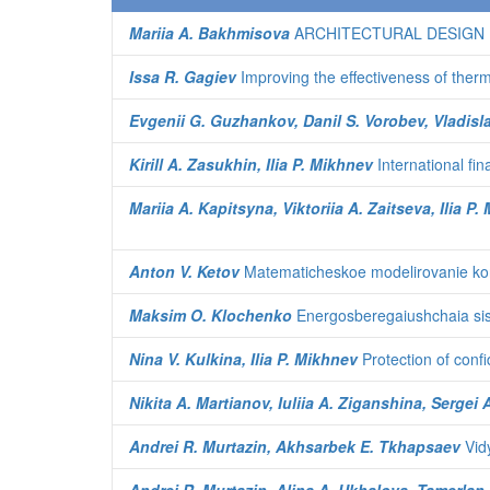
Mariia A. Bakhmisova
ARCHITECTURAL DESIGN 
Issa R. Gagiev
Improving the effectiveness of ther
Evgenii G. Guzhankov, Danil S. Vorobev, Vladisla
Kirill A. Zasukhin, Ilia P. Mikhnev
International fi
Mariia A. Kapitsyna, Viktoriia A. Zaitseva, Ilia P
Anton V. Ketov
Matematicheskoe modelirovanie kon
Maksim O. Klochenko
Energosberegaiushchaia sist
Nina V. Kulkina, Ilia P. Mikhnev
Protection of confi
Nikita A. Martianov, Iuliia A. Ziganshina, Sergei
Andrei R. Murtazin, Akhsarbek E. Tkhapsaev
Vid