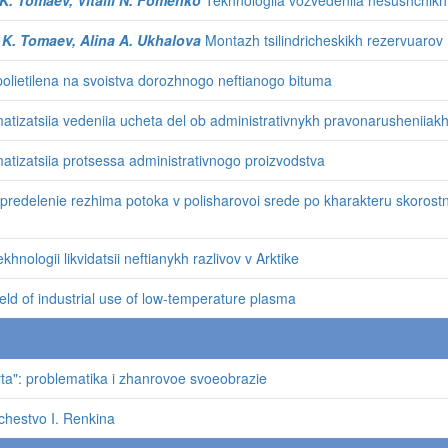
 K. Tomaev, Vitalii N. Fomenko
Tekhnologiia vozvedeniia nesushchikh ko
n K. Tomaev, Alina A. Ukhalova
Montazh tsilindricheskikh rezervuarov
polietilena na svoistva dorozhnogo neftianogo bituma
tizatsiia vedeniia ucheta del ob administrativnykh pravonarusheniiak
tizatsiia protsessa administrativnogo proizvodstva
redelenie rezhima potoka v polisharovoi srede po kharakteru skorostny
hnologii likvidatsii neftianykh razlivov v Arktike
ield of industrial use of low-temperature plasma
ta": problematika i zhanrovoe svoeobrazie
rchestvo I. Renkina