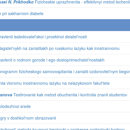
ksei N. Prikhodko
Fizicheskie uprazhneniia - effektivnyi metod lechen
e pri sakharnom diabete
lenii issledovatel'skoi i proektnoi deiatel'nosti
ilagatel'nykh na zaniatiiakh po russkomu iazyku kak inostrannomu
tavlenii o rodnom gorode i ego dostoprimechatel'nostiakh
programm fizicheskogo samovospitaniia i zaniatii ozdorovitel'nym begom
niia vtoromu inostrannomu iazyku na neiazykovom fakul'tete
rasnova
Testirovanie kak metod obucheniia i kontrolia znanii studentov
olodezhnoi srede
 igry v doshkol'nom obrazovanii
hchnost' metoda krugovoi trenirovki v protsesse podgotovki bortsov