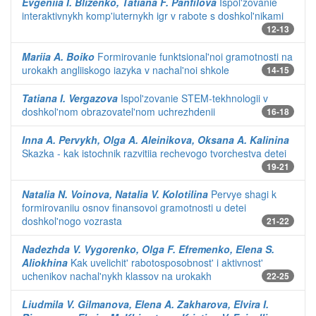
Evgeniia I. Blizenko, Tatiana F. Panfilova
Ispol'zovanie
interaktivnykh komp'iuternykh igr v rabote s doshkol'nikami
12-13
Mariia A. Boiko
Formirovanie funktsional'noi gramotnosti na
urokakh angliiskogo iazyka v nachal'noi shkole
14-15
Tatiana I. Vergazova
Ispol'zovanie STEM-tekhnologii v
doshkol'nom obrazovatel'nom uchrezhdenii
16-18
Inna A. Pervykh, Olga A. Aleinikova, Oksana A. Kalinina
Skazka - kak istochnik razvitiia rechevogo tvorchestva detei
19-21
Natalia N. Voinova, Natalia V. Kolotilina
Pervye shagi k
formirovaniiu osnov finansovoi gramotnosti u detei
doshkol'nogo vozrasta
21-22
Nadezhda V. Vygorenko, Olga F. Efremenko, Elena S.
Aliokhina
Kak uvelichit' rabotosposobnost' i aktivnost'
uchenikov nachal'nykh klassov na urokakh
22-25
Liudmila V. Gilmanova, Elena A. Zakharova, Elvira I.