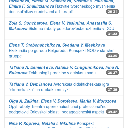
Rizvanova, Elmira M. Khimatova, Kristina V. Faizullina,
Elmira F. Shakirzianova
Razvitie tvorcheskogo myshleniia
doshkol'nikov sredstvami art-terapii
26-31
Zoia S. Goncharova, Elena V. Vasiutina, Anastasiia S.
Makalova
Sistema raboty po zdorov'esberezheniiu v DOU
31-33
Elena T. Grebenshchikova, Svetlana V. Meshkova
Ekskursiia po gorodu Belgorodu. Konspekt NOD v starshei
gruppe
33-35
Tat'iana A. Dement'eva, Natalia V. Chugunnikova, Irina N.
Bulanova
Tekhnologii proektov v detskom sadu
36-37
Tat'iana V. Dem'ianova
Avtorskaia didakticheskaia igra
"skoroskazka" na urokakh muzyki
37-39
Olga A. Zaikina, Elena V. Dorofeeva, Mariia V. Morozova
Opyt raboty Tsentra operezhaiushchei professional'noi
podgotovki Orlovskoi oblasti: pedagogicheskii aspekt
39-42
Nina P. Kopteva, Natalia I. Nikulina
Konspekt