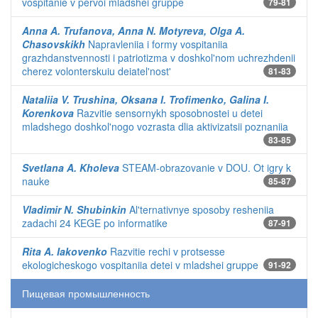
vospitanie v pervoi mladshei gruppe
79-81
Anna A. Trufanova, Anna N. Motyreva, Olga A.
Chasovskikh
Napravleniia i formy vospitaniia
grazhdanstvennosti i patriotizma v doshkol'nom uchrezhdenii
cherez volonterskuiu deiatel'nost'
81-83
Nataliia V. Trushina, Oksana I. Trofimenko, Galina I.
Korenkova
Razvitie sensornykh sposobnostei u detei
mladshego doshkol'nogo vozrasta dlia aktivizatsii poznaniia
83-85
Svetlana A. Kholeva
STEAM-obrazovanie v DOU. Ot igry k
nauke
85-87
Vladimir N. Shubinkin
Al'ternativnye sposoby resheniia
zadachi 24 KEGE po informatike
87-91
Rita A. Iakovenko
Razvitie rechi v protsesse
ekologicheskogo vospitaniia detei v mladshei gruppe
91-92
Пищевая промышленность