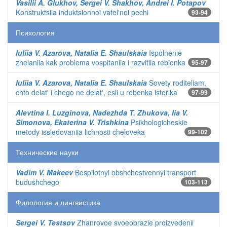
Vasilii A. Glukhov, Sergei V. Shakhov, Andrei I. Potapov
Konstruktsiia induktsionnoi vafel'noi pechi
93-94
Психология
Iuliia V. Azarova, Natalia E. Shaulskaia
Ispolnenie
zhelaniia kak problema vospitaniia i razvitiia rebionka
95-97
Iuliia V. Azarova, Natalia E. Shaulskaia
Sovety roditeliam,
chto delat' i chego ne delat', esli u rebenka isterika
97-99
Alevtina I. Luzginova, Nadezhda T. Zhukova, Iia V.
Simonova, Ekaterina V. Trishkina
Psikhologicheskie
metody issledovaniia lichnosti cheloveka
99-102
Технические науки
Vadim V. Makeev
Bespilotnyi obshchestvennyi transport
budushchego
103-113
Филология и лингвистика
Sergei V. Testsov
Zhanrovoe svoeobrazie proizvedenii