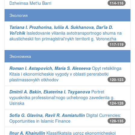
Dzheimsa Met'iu Barri
114-116
Экология
Tatiana I. Prozhorina, Iuliia A. Sukhanova, Dar'ia D.
Vol'chik
Issledovanie vliianiia avtotransportnogo shuma na
akusticheskii fon primagistral'nykh territorii g. Voronezha
117-119
Экономика
Roman I. Astapovich, Maria S. Alexeeva
Opyt retsiklinga
Kitaia i ekonomicheskie vygody v oblasti pererabotki
plastmassovykh otkhodov
120-123
Dmitrii A. Bakin, Ekaterina I. Tsyganova
Portret
vypusknika professional'nogo uchebnogo zavedeniia g.
Usinska
124-128
Sofia G. Glavina, Ravil R. Asmiatullin
Digital Currencies:
Opportunities in Islamic Finance
128-135
Ilnur A. Khairullin
Klassifikatsiia ugroz ekonomicheskoi