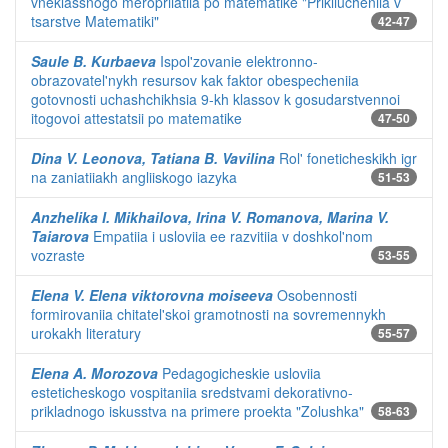
vneklassnogo meropriiatiia po matematike "Prikliucheniia v
tsarstve Matematiki"
42-47
Saule B. Kurbaeva
Ispol'zovanie elektronno-
obrazovatel'nykh resursov kak faktor obespecheniia
gotovnosti uchashchikhsia 9-kh klassov k gosudarstvennoi
itogovoi attestatsii po matematike
47-50
Dina V. Leonova, Tatiana B. Vavilina
Rol' foneticheskikh igr
na zaniatiiakh angliiskogo iazyka
51-53
Anzhelika I. Mikhailova, Irina V. Romanova, Marina V.
Taiarova
Empatiia i usloviia ee razvitiia v doshkol'nom
vozraste
53-55
Elena V. Elena viktorovna moiseeva
Osobennosti
formirovaniia chitatel'skoi gramotnosti na sovremennykh
urokakh literatury
55-57
Elena A. Morozova
Pedagogicheskie usloviia
esteticheskogo vospitaniia sredstvami dekorativno-
prikladnogo iskusstva na primere proekta "Zolushka"
58-63