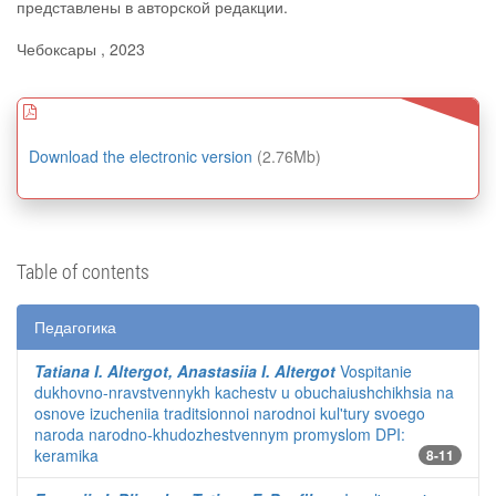
представлены в авторской редакции.
Чебоксары , 2023
Download the electronic version
(2.76Mb)
Table of contents
Педагогика
Tatiana I. Altergot, Anastasiia I. Altergot
Vospitanie
dukhovno-nravstvennykh kachestv u obuchaiushchikhsia na
osnove izucheniia traditsionnoi narodnoi kul'tury svoego
naroda narodno-khudozhestvennym promyslom DPI:
keramika
8-11