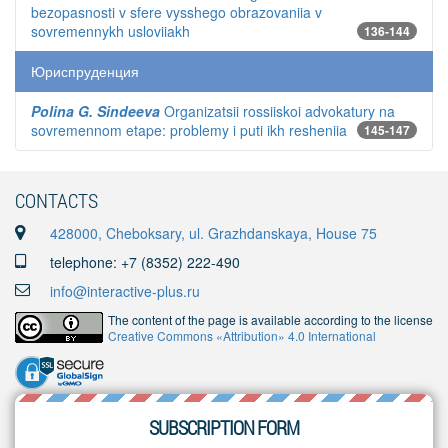
bezopasnosti v sfere vysshego obrazovaniia v
sovremennykh usloviiakh
136-144
Юриспруденция
Polina G. Sindeeva
Organizatsii rossiiskoi advokatury na
sovremennom etape: problemy i puti ikh resheniia
145-147
CONTACTS
428000, Cheboksary, ul. Grazhdanskaya, House 75
telephone: +7 (8352) 222-490
info@interactive-plus.ru
The content of the page is available according to the license
Creative Commons «Attribution» 4.0 International
SUBSCRIPTION FORM