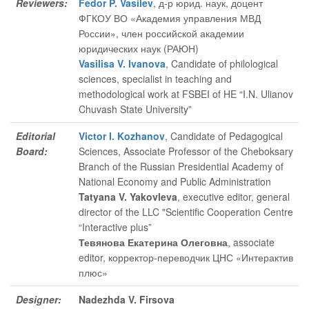
Reviewers:
Fedor P. Vasilev
, д-р юрид. наук, доцент
ФГКОУ ВО «Академия управления МВД
России», член российской академии
юридических наук (РАЮН)
Vasilisa V. Ivanova
, Candidate of philological
sciences, specialist in teaching and
methodological work at FSBEI of HE “I.N. Ulianov
Chuvash State University”
Editorial
Victor I. Kozhanov
, Candidate of Pedagogical
Board:
Sciences, Associate Professor of the Cheboksary
Branch of the Russian Presidential Academy of
National Economy and Public Administration
Tatyana V. Yakovleva
, executive editor
, general
director of the LLC "Scientific Cooperation Centre
“Interactive plus”
Тевянова Екатерина Олеговна
, associate
editor
, корректор-переводчик ЦНС «Интерактив
плюс»
Designer:
Nadezhda V. Firsova