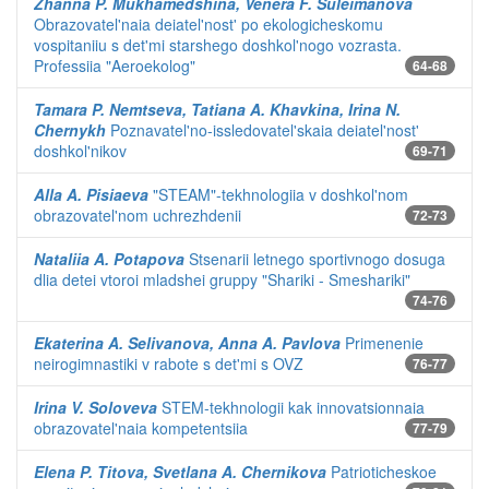
Zhanna P. Mukhamedshina, Venera F. Suleimanova
Obrazovatel'naia deiatel'nost' po ekologicheskomu
vospitaniiu s det'mi starshego doshkol'nogo vozrasta.
Professiia "Aeroekolog"
64-68
Tamara P. Nemtseva, Tatiana A. Khavkina, Irina N.
Chernykh
Poznavatel'no-issledovatel'skaia deiatel'nost'
doshkol'nikov
69-71
Alla A. Pisiaeva
"STEAM"-tekhnologiia v doshkol'nom
obrazovatel'nom uchrezhdenii
72-73
Nataliia A. Potapova
Stsenarii letnego sportivnogo dosuga
dlia detei vtoroi mladshei gruppy "Shariki - Smeshariki"
74-76
Ekaterina A. Selivanova, Anna A. Pavlova
Primenenie
neirogimnastiki v rabote s det'mi s OVZ
76-77
Irina V. Soloveva
STEM-tekhnologii kak innovatsionnaia
obrazovatel'naia kompetentsiia
77-79
Elena P. Titova, Svetlana A. Chernikova
Patrioticheskoe