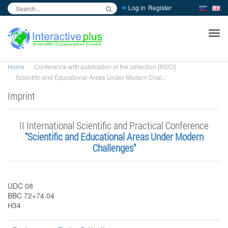
Log in
Register
inc
ра
Home
Conference with publication of the collection [RSCI]
Scientific and Educational Areas Under Modern Chal...
Imprint
II International Scientific and Practical Conference
"Scientific and Educational Areas Under Modern
Challenges"
UDC 08
BBC 72+74.04
Н34