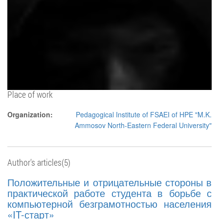
Place of work
Organization:
Pedagogical Institute of FSAEI of HPE "M.K.
Ammosov North-Eastern Federal University"
Author's articles(5)
Положительные и отрицательные стороны в
практической работе студента в борьбе с
компьютерной безграмотностью населения
«IT-старт»