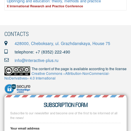
Upbringing and education: theory, methods and practice
X International Research and Practice Conference
CONTACTS
428000, Cheboksary, ul. Grazhdanskaya, House 75
telephone: +7 (8352) 222-490
info@interactive-plus.ru
The content of the page is available according to the license
Creative Commons «Attribution-NonCommercial-
NoDerivatives» 4.0 International
SUBSCRIPTION FORM
Subscribe to our newsletter and become one of the first to be informed of all
the news!
Your email address