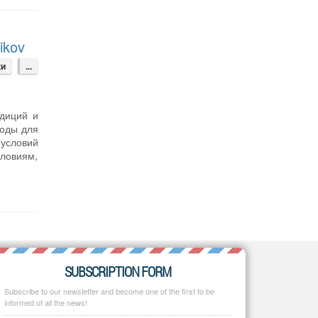
nikov
ки
...
адиций и
тоды для
 условий
словиям,
SUBSCRIPTION FORM
Subscribe to our newsletter and become one of the first to be
informed of all the news!