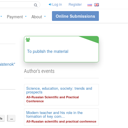
Log in
Register
Online Submissions
Payment
About
To publish the material
istenok"
Author's events
Science, education, society: trends and
prospects
All-Russian Scientific and Practical
Conference
Modern teacher and his role in the
formation of key com...
ть
...
Аll-Russian scientific and practical conference