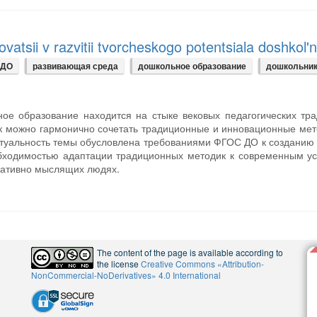
vatsii v razvitii tvorcheskogo potentsiala doshkol'
 ДО
развивающая среда
дошкольное образование
дошкольни
ное образование находится на стыке вековых педагогических тр
как можно гармонично сочетать традиционные и инновационные ме
Актуальность темы обусловлена требованиями ФГОС ДО к созданию
обходимостью адаптации традиционных методик к современным у
еативно мыслящих людях.
The content of the page is available according to
the license
Creative Commons «Attribution-
NonCommercial-NoDerivatives» 4.0 International