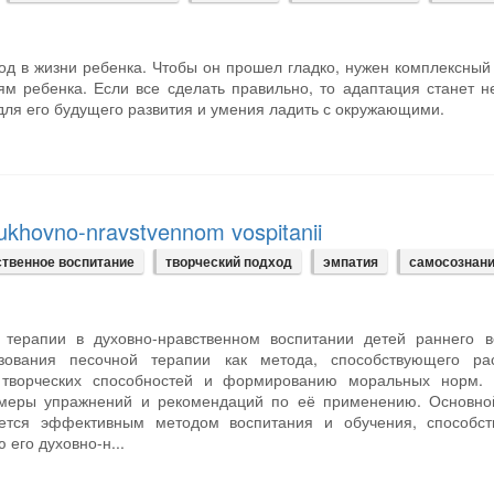
од в жизни ребенка. Чтобы он прошел гладко, нужен комплексный
ям ребенка. Если все сделать правильно, то адаптация станет н
ля его будущего развития и умения ладить с окружающими.
dukhovno-nravstvennom vospitanii
ственное воспитание
творческий подход
эмпатия
самосознан
терапии в духовно-нравственном воспитании детей раннего во
зования песочной терапии как метода, способствующего ра
о творческих способностей и формированию моральных норм. 
имеры упражнений и рекомендаций по её применению. Основно
яется эффективным методом воспитания и обучения, способс
 его духовно-н...