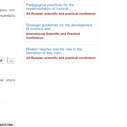
Pedagogical practices for the
implementation of innovat...
ено, что
Аll-Russian scientific and practical conference
льзовать
Strategic guidelines for the development
of science and...
International Scientific and Practical
Conference
Modern teacher and his role in the
formation of key com...
Аll-Russian scientific and practical conference
ка
...
ие этого
детство