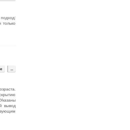
 подход:
е только
ие
...
зраста.
скрытию
Указаны
й вывод
твующим