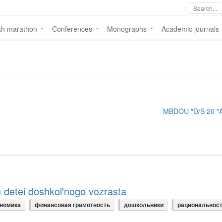
th marathon
Conferences
Monographs
Academic journals
MBDOU "D/S 20 "A
 u detei doshkol'nogo vozrasta
номика
финансовая грамотность
дошкольники
рациональнос