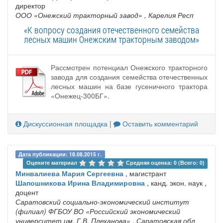
директор
ООО «Онежский тракторный завод»
, Карелия Респ
«К вопросу создания отечественного семейства
лесных машин Онежским тракторным заводом»
Рассмотрен потенциал Онежского тракторного
завода для создания семейства отечественных
лесных машин на базе гусеничного трактора
«Онежец-300БГ».
Дискуссионная площадка
|
Оставить комментарий
Дата публикации: 18.08.2015 г.
Оцените материал 
Средняя оценка: 0 (Всего: 0)
Минвалиева Мария Сергеевна
, магистрант
Шапошникова Ирина Владимировна
, канд. экон. наук ,
доцент
Саратовский социально-экономический институт
(филиал) ФГБОУ ВО «Российский экономический
университет им. Г.В. Плеханова»
, Саратовская обл