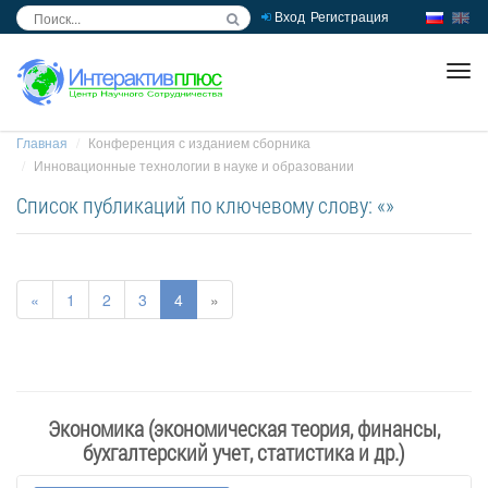
Вход
Регистрация
inc
ра
Главная
Конференция с изданием сборника
Инновационные технологии в науке и образовании
Список публикаций по ключевому слову: «»
«
1
2
3
4
»
Экономика (экономическая теория, финансы,
бухгалтерский учет, статистика и др.)