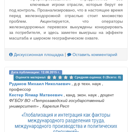
ключевые игроки отрасли, которые берут ее
под контроль. Проанализировано, что в настоящее время
перед железнодорожной отраслью стоит множество
проблем. Акцентируется, что опе̣рато̣ры
железнодо̣рожных пе̣ревозок вын̣уждены конк̣у̣ри̣ровать
за пот̣ребителя, и здесь заметен выиг̣рыш на эффекте
масштаба и ши̣роком геог̣рафическом охвате.
Дискуссионная площадка
|
Оставить комментарий
Дата публикации: 12.08.2015 г.
Оцените материал 
Средняя оценка: 0 (Всего: 0)
Рудаков Михаил Николаевич
, д-р техн. наук ,
профессор
Кестер Ялмар Матвеевич
, канд. экон. наук , доцент
ФГБOУ ВО «Петрозаводский государственный
университет»
, Карелия Респ
«Глобализация и интеграция как факторы
международного разделения труда,
международного производства и политических
отношений»