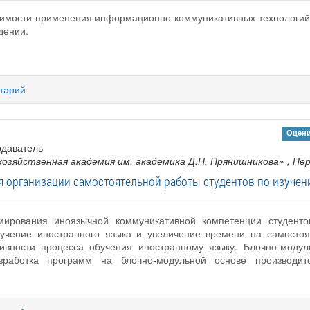
ачимости применения информационно-коммуникативных технологи
дении.
тарий
Оцени
одаватель
озяйственная академия им. академика Д.Н. Прянишникова»
, Пе
я организации самостоятельной работы студентов по изучен
ирования иноязычной коммуникативной компетенции студентов
учение иностранного языка и увеличение времени на самостоя
ности процесса обучения иностранному языку. Блочно-модуль
азработка программ на блочно-модульной основе производи