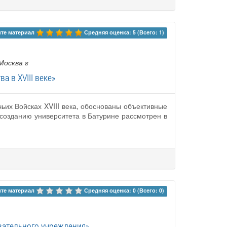
те материал 
Средняя оценка: 5 (Всего: 1)
 Москва г
 в XVIII веке»
ьих Войсках XVIII века, обоснованы объективные
 созданию университета в Батурине рассмотрен в
те материал 
Средняя оценка: 0 (Всего: 0)
вательного учреждения»