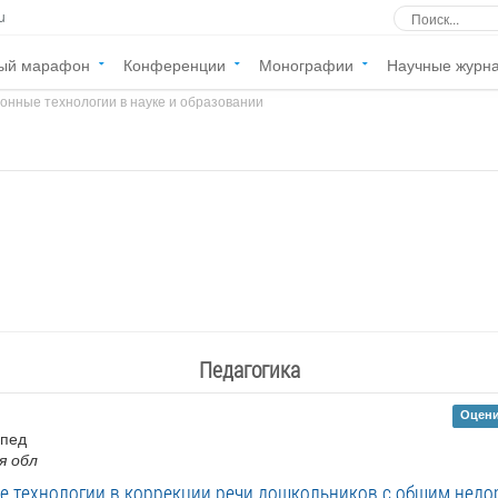
u
ый марафон
Конференции
Монографии
Научные журн
онные технологии в науке и образовании
»
Педагогика
Оцени
опед
я обл
 технологии в коррекции речи дошкольников с общим недо