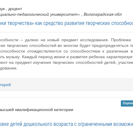
аук , доцент
циально-педагогический университет»
, Волгоградская обл
оки творчества» как средство развития творческих способн
пособности – далеко не новый предмет исследования. Проблема
тие творческих способностей во многом будет предопределяться 
е способности отождествляются со способностями к различным 
исать музыку. Каждый период жизни и развития ребенка характериз
ент на предмет изучения творческих способностей детей, участи
едовании.
тарий
Оцени
 высшей квалификационной категории
овке детей дошкольного возраста с ограниченными возможн