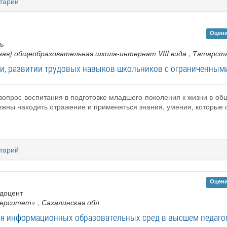
тарий
Оцени
ь
ная) общеобразовательная школа-интернат VIII вида
, Татарст
и, развитии трудовых навыков школьников с ограниченным
вопрос воспитания в подготовке младшего поколения к жизни в об
жны находить отражение и применяться знания, умения, которые о
тарий
Оцени
 доцент
верситет»
, Сахалинская обл
я информационных образовательных сред в высшем педаго