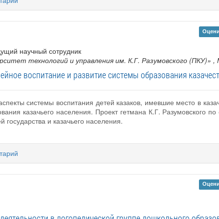
тарий
Оцени
дущий научный сотрудник
ситет технологий и управления им. К.Г. Разумовского (ПКУ)»
,
ейное воспитание и развитие системы образования казачества
аспекты системы воспитания детей казаков, имевшие место в казач
вания казачьего населения. Проект гетмана К.Г. Разумовского по
й государства и казачьего населения.
тарий
Оцени
 деятельности в логопедической группе дошкольного образо