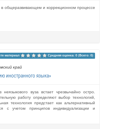
й в общеразвивающем и коррекционном процессе
те материал 
Средняя оценка: 0 (Всего: 0)
рмский край
ию иностранного языка»
 неязыкового вуза встает чрезвычайно остро.
тельную работу определяют выбор технологий,
ная технология предстает как альтернативный
тся с учетом принципов индивидуализации и