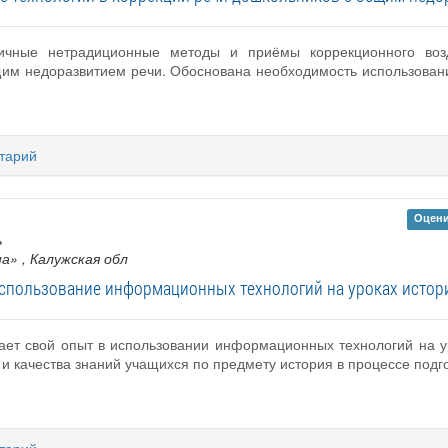
личные нетрадиционные методы и приёмы коррекционного воз
щим недоразвитием речи. Обоснована необходимость использован
тарий
Оцени
ь
на»
, Калужская обл
спользование информационных технологий на уроках истор
щает свой опыт в использовании информационных технологий на у
 качества знаний учащихся по предмету история в процессе подго