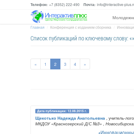
Телефон:
+7 (8352) 222-490
Почта:
info@interactive-plus.r
Молодежн
Главная
Конференция с изданием сборника
Инноваци
Список публикаций по ключевому слову: «
«
1
2
3
4
»
Дата публикации: 12.08.2015 г.
Щекотько Надежда Анатольевна
, учитель-лог
МКДОУ «Краснозерский Д/С №3»
, Новосибирска
«Инновационные