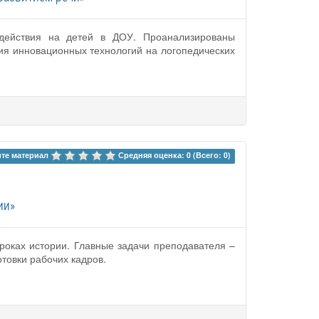
действия на детей в ДОУ. Проанализированы
ия инновационных технологий на логопедических
те материал 
Средняя оценка: 0 (Всего: 0)
ии»
роках истории. Главные задачи преподавателя –
товки рабочих кадров.