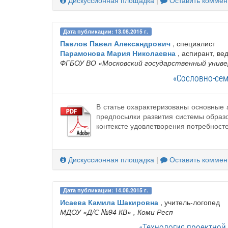
Дискуссионная площадка
|
Оставить коммен
Дата публикации: 13.08.2015 г.
Павлов Павел Александрович
, специалист
Парамонова Мария Николаевна
, аспирант, ве
ФГБОУ ВО «Московский государственный универ
«Сословно-сем
В статье охарактеризованы основные 
предпосылки развития системы образо
контексте удовлетворения потребносте
Дискуссионная площадка
|
Оставить коммен
Дата публикации: 14.08.2015 г.
Исаева Камила Шакировна
, учитель-логопед
МДОУ «Д/С №94 КВ»
, Коми Респ
«Технология проектной