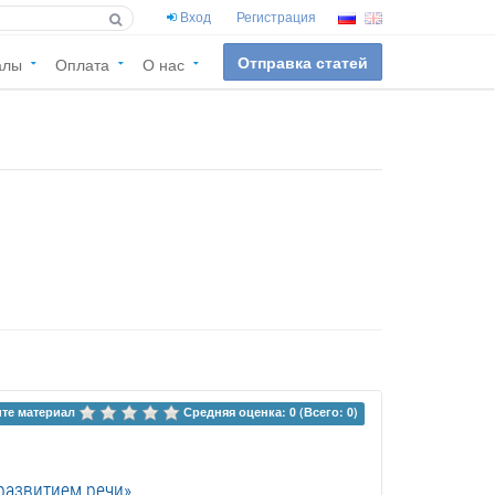
Вход
Регистрация
Отправка статей
алы
Оплата
О нас
те материал 
Средняя оценка: 0 (Всего: 0)
развитием речи»