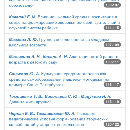
образования
100-107
Качалай Е. М.
Влияние школьной среды и воспитания в
семье на формирование здоровья речевой, зрительной и
слуховой систем ребенка
111-115
Мазаева Л. Ю.
Групповая сплоченность в младшем
школьном возрасте
107-109
Малыгина А. Н., Коваль А. Н.
Адаптация детей раннего
возраста к детскому саду
109-111
Санькова Ю. А.
Культурная среда мегаполиса как
средство самообразования учащейся молодежи (на
примере Санкт-Петербурга)
115-117
Тимошенко Т. В., Васильева С. Ю., Мацукова Н. Н.
Давайте жить дружно!
118-119
Черная Е. В., Томашевская Ю. А.
Психолого-
педагогические условия формирования творческих
способностей у старших дошкольников
120-122