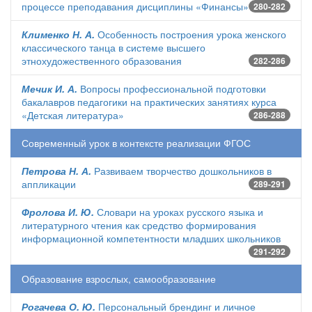
процессе преподавания дисциплины «Финансы»
280-282
Клименко Н. А.
Особенность построения урока женского
классического танца в системе высшего
этнохудожественного образования
282-286
Мечик И. А.
Вопросы профессиональной подготовки
бакалавров педагогики на практических занятиях курса
«Детская литература»
286-288
Современный урок в контексте реализации ФГОС
Петрова Н. А.
Развиваем творчество дошкольников в
аппликации
289-291
Фролова И. Ю.
Словари на уроках русского языка и
литературного чтения как средство формирования
информационной компетентности младших школьников
291-292
Образование взрослых, самообразование
Рогачева О. Ю.
Персональный брендинг и личное