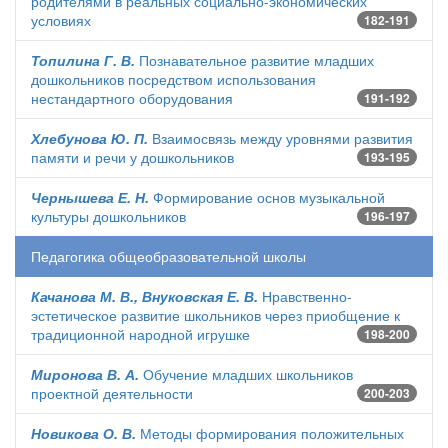
родителями в реальных социально-экономических
условиях
182-191
Топилина Г. В.
Познавательное развитие младших
дошкольников посредством использования
нестандартного оборудования
191-192
Хлебунова Ю. П.
Взаимосвязь между уровнями развития
памяти и речи у дошкольников
193-195
Чернышева Е. Н.
Формирование основ музыкальной
культуры дошкольников
196-197
Педагогика общеобразовательной школы
Качанова М. В., Внуковская Е. В.
Нравственно-
эстетическое развитие школьников через приобщение к
традиционной народной игрушке
198-200
Миронова В. А.
Обучение младших школьников
проектной деятельности
200-203
Новикова О. В.
Методы формирования положительных