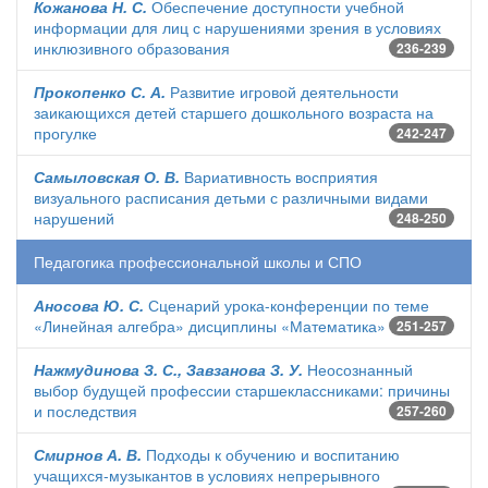
Кожанова Н. С.
Обеспечение доступности учебной
информации для лиц с нарушениями зрения в условиях
инклюзивного образования
236-239
Прокопенко С. А.
Развитие игровой деятельности
заикающихся детей старшего дошкольного возраста на
прогулке
242-247
Самыловская О. В.
Вариативность восприятия
визуального расписания детьми с различными видами
нарушений
248-250
Педагогика профессиональной школы и СПО
Аносова Ю. С.
Сценарий урока-конференции по теме
«Линейная алгебра» дисциплины «Математика»
251-257
Нажмудинова З. С., Завзанова З. У.
Неосознанный
выбор будущей профессии старшеклассниками: причины
и последствия
257-260
Смирнов А. В.
Подходы к обучению и воспитанию
учащихся-музыкантов в условиях непрерывного