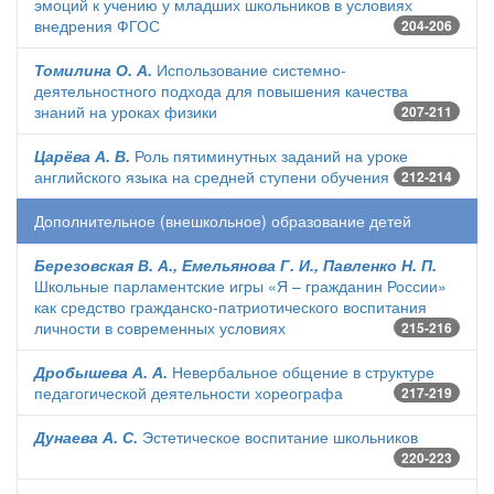
эмоций к учению у младших школьников в условиях
внедрения ФГОС
204-206
Томилина О. А.
Использование системно-
деятельностного подхода для повышения качества
знаний на уроках физики
207-211
Царёва А. В.
Роль пятиминутных заданий на уроке
английского языка на средней ступени обучения
212-214
Дополнительное (внешкольное) образование детей
Березовская В. А., Емельянова Г. И., Павленко Н. П.
Школьные парламентские игры «Я – гражданин России»
как средство гражданско-патриотического воспитания
личности в современных условиях
215-216
Дробышева А. А.
Невербальное общение в структуре
педагогической деятельности хореографа
217-219
Дунаева А. С.
Эстетическое воспитание школьников
220-223