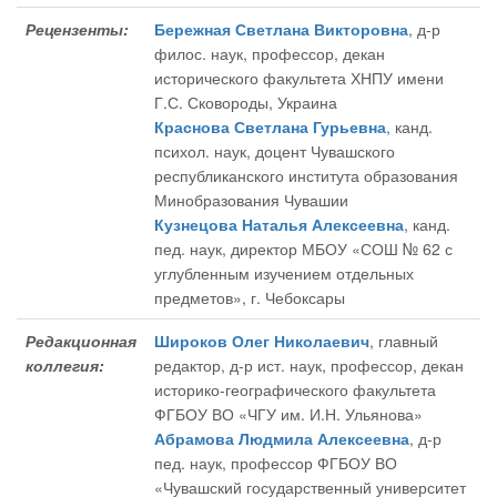
Рецензенты:
Бережная Светлана Викторовна
, д-р
филос. наук, профессор, декан
исторического факультета ХНПУ имени
Г.С. Сковороды, Украина
Краснова Светлана Гурьевна
, канд.
психол. наук, доцент Чувашского
республиканского института образования
Минобразования Чувашии
Кузнецова Наталья Алексеевна
, канд.
пед. наук, директор МБОУ «СОШ № 62 с
углубленным изучением отдельных
предметов», г. Чебоксары
Редакционная
Широков Олег Николаевич
, главный
коллегия:
редактор
, д-р ист. наук, профессор, декан
историко-географического факультета
ФГБОУ ВО «ЧГУ им. И.Н. Ульянова»
Абрамова Людмила Алексеевна
, д-р
пед. наук, профессор ФГБОУ ВО
«Чувашский государственный университет