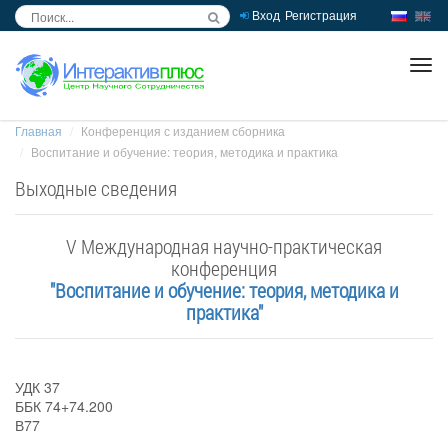
Вход
Регистрация
inc
ра
Главная
Конференция с изданием сборника
Воспитание и обучение: теория, методика и практика
Выходные сведения
V Международная научно-практическая
конференция
"Воспитание и обучение: теория, методика и
практика"
УДК 37
ББК 74+74.200
В77