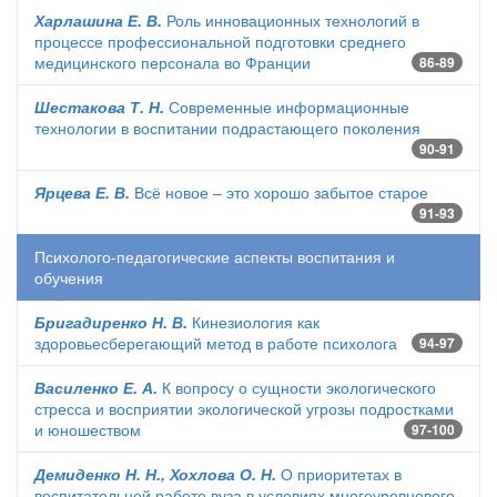
Харлашина Е. В.
Роль инновационных технологий в
процессе профессиональной подготовки среднего
медицинского персонала во Франции
86-89
Шестакова Т. Н.
Современные информационные
технологии в воспитании подрастающего поколения
90-91
Ярцева Е. В.
Всё новое – это хорошо забытое старое
91-93
Психолого-педагогические аспекты воспитания и
обучения
Бригадиренко Н. В.
Кинезиология как
здоровьесберегающий метод в работе психолога
94-97
Василенко Е. А.
К вопросу о сущности экологического
стресса и восприятии экологической угрозы подростками
и юношеством
97-100
Демиденко Н. Н., Хохлова О. Н.
О приоритетах в
воспитательной работе вуза в условиях многоуровневого