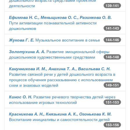
дошкольного возраста средствами проектной
деятельности
139-141
Ефимова Н. С., Меньщикова О. С., Разинкова О. В.
Пути активизации познавательной активности
дошкольников
141-143
Жукова Г. Е.
Музыкальное воспитание в семье
144-146
Золотухина А. А.
Развитие эмоциональной сферы
дошкольников художественными средствами
146-148
Канунникова И. М., Анахина Т. А., Васильева С. Н.
Развитие связной речи у детей дошкольного возраста в
процессе обучения рассказыванию с использованием
схем и знаковых моделей
149-151
Кинос О. Н.
Развитие речевого творчества детей через
использование игровых технологий
151-153
Красникова А. Н., Князькина А. К., Огонькова К. М.
Воспитание инициативы и самостоятельности детей
153-156