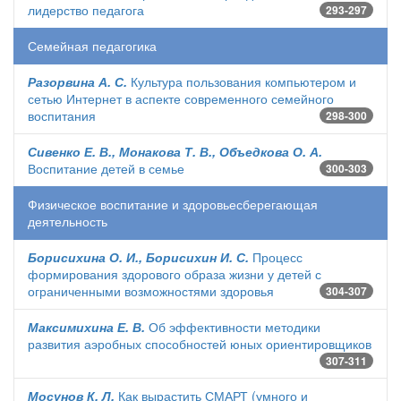
лидерство педагога
293-297
Семейная педагогика
Разорвина А. С.
Культура пользования компьютером и
сетью Интернет в аспекте современного семейного
воспитания
298-300
Сивенко Е. В., Монакова Т. В., Объедкова О. А.
Воспитание детей в семье
300-303
Физическое воспитание и здоровьесберегающая
деятельность
Борисихина О. И., Борисихин И. С.
Процесс
формирования здорового образа жизни у детей с
ограниченными возможностями здоровья
304-307
Максимихина Е. В.
Об эффективности методики
развития аэробных способностей юных ориентировщиков
307-311
Мосунов К. Л.
Как вырастить СМАРТ (умного и