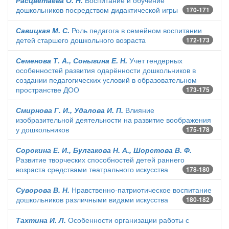
Расцветаева О. Н.
Воспитание и обучение
дошкольников посредством дидактической игры
170-171
Савицкая М. С.
Роль педагога в семейном воспитании
детей старшего дошкольного возраста
172-173
Семенова Т. А., Соныгина Е. Н.
Учет гендерных
особенностей развития одарённости дошкольников в
создании педагогических условий в образовательном
пространстве ДОО
173-175
Смирнова Г. И., Удалова И. П.
Влияние
изобразительной деятельности на развитие воображения
у дошкольников
175-178
Сорокина Е. И., Булгакова Н. А., Шорстова В. Ф.
Развитие творческих способностей детей раннего
возраста средствами театрального искусства
178-180
Суворова В. Н.
Нравственно-патриотическое воспитание
дошкольников различными видами искусства
180-182
Тахтина И. Л.
Особенности организации работы с