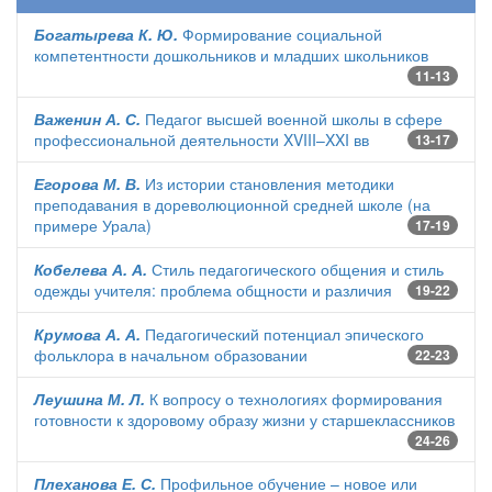
Богатырева К. Ю.
Формирование социальной
компетентности дошкольников и младших школьников
11-13
Важенин А. С.
Педагог высшей военной школы в сфере
профессиональной деятельности XVIII–XXI вв
13-17
Егорова М. В.
Из истории становления методики
преподавания в дореволюционной средней школе (на
примере Урала)
17-19
Кобелева А. А.
Стиль педагогического общения и стиль
одежды учителя: проблема общности и различия
19-22
Крумова А. А.
Педагогический потенциал эпического
фольклора в начальном образовании
22-23
Леушина М. Л.
К вопросу о технологиях формирования
готовности к здоровому образу жизни у старшеклассников
24-26
Плеханова Е. С.
Профильное обучение – новое или