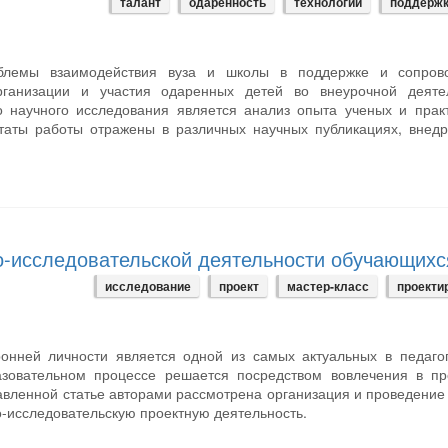
талант
одаренность
технологии
поддерж
облемы взаимодействия вуза и школы в поддержке и сопров
ганизации и участия одаренных детей во внеурочной деятел
о научного исследования является анализ опыта ученых и прак
ьтаты работы отражены в различных научных публикациях, внед
о-исследовательской деятельности обучающихс
исследование
проект
мастер-класс
проекти
онней личности является одной из самых актуальных в педагог
азовательном процессе решается посредством вовлечения в пр
авленной статье авторами рассмотрена организация и проведение
о-исследовательскую проектную деятельность.