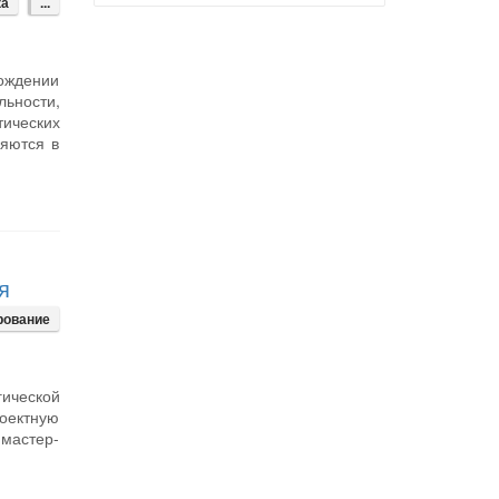
ка
...
ождении
ьности,
тических
ряются в
я
рование
ической
оектную
 мастер-