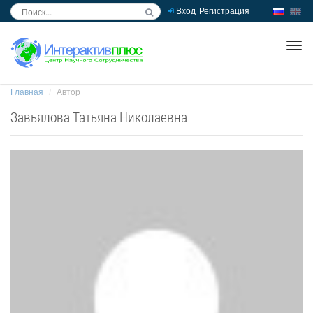
Вход
Регистрация
inc
ра
Главная
Автор
Завьялова Татьяна Николаевна