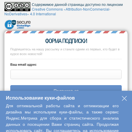
Содержимое данной страницы доступно по лицензии
Creative Commons «Attribution-NonCommercial-
NoDerivatives» 4.0 International
ФОРМА ПОДПИСКИ
Подпишитесь на нашу рассылку и станьте одним из первых, кто будет в
курсе всех новостей!
Ваш email адрес
Подписаться
Использование куки-файлов
Для оптимальной работы сайта и оптимизации его
дизайна мы используем куки-файлы, а также сервис
Яндекс.Метрика для сбора и статистического анализа
Copyright © 2013-2026 Центр научного сотрудничества «Интерактив
данных о посещении Вами страниц сайта. Продолжая
плюс»
использовать сайт, Вы соглашаетесь на использование