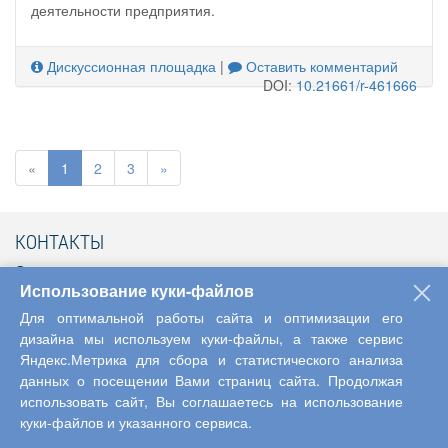
деятельности предприятия.
Дискуссионная площадка
|
Оставить комментарий
DOI:
10.21661/r-461666
«
1
2
3
»
КОНТАКТЫ
428000, г. Чебоксары, ул. Гражданская, Дом 75
Использование куки-файлов
Телефон: +7 (8352) 222-490
Для оптимальной работы сайта и оптимизации его
info@interactive-plus.ru
дизайна мы используем куки-файлы, а также сервис
Яндекс.Метрика для сбора и статистического анализа
Содержимое данной страницы доступно по лицензии
Creative Commons «Attribution» 4.0 International
данных о посещении Вами страниц сайта. Продолжая
использовать сайт, Вы соглашаетесь на использование
куки-файлов и указанного сервиса.