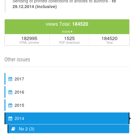
Sending of printed collections of articles to authors -
to
29.12.2014 (inclusive)
views Total:
184520
more
182995
1525
184520
HTML preview
PDF download
Total
Other issues
2017
2016
2015
2014
No 2 (3)