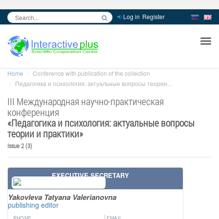
Log in
Register
inc
ра
Home
Conference with publication of the collection
Педагогика и психология: актуальные вопросы теории...
III Международная научно-практическая
конференция
«
Педагогика и психология: актуальные вопросы
теории и практики
»
Issue 2 (3)
EXECUTIVE SECRETARY
Yakovleva Tatyana Valerianovna
publishing editor
PHONE
EMAIL