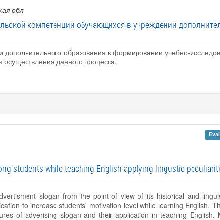
кая обл
льской компетенции обучающихся в учреждении дополнител
ти дополнительного образования в формировании учебно-исследов
я осуществления данного процесса.
Eval
ng students while teaching English applying lingustic peculiarit
vertisment slogan from the point of view of its historical and linguis
lication to increase students' motivation level while learning English. 
atures of adverising slogan and their application in teaching English. 