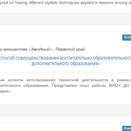
zed on having different stylistic techniques applied in lessons among s
Eval
 и юношества «Звездный»
, Пермский край
 способ совершенствования воспитательно-образовательног
дополнительного образования»
ые аспекты использования проектной деятельности в рамках 
лнительного образования. Представлен опыт работы МАОУ Д
здие».
Eval