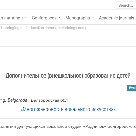
th marathon
Conferences
Monographs
Academic journals
Upbringing and education: theory, metodology and p...
Дополнительное (внешкольное) образование детей
Eval
" g. Belgoroda
, Белгородская обл
«Многожанровость вокального искусства»
 занятия для учащихся вокальной студии «Родничок» Белгородского