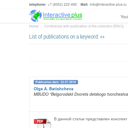
telephone:
+7 (8352) 222-490
Mail:
info@interactive-plus.ru
You
Home
Conference with publication of the collection [RSCI]
List of publications on a keyword: «»
Publication date: 22.07.2016
Olga A. Batishcheva
MBUDO "Belgorodskii Dvorets detskogo tvorchestva
В данной статье представлен конспект