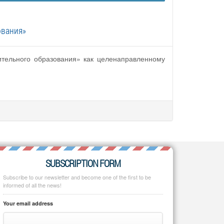
ования»
ительного образования» как целенаправленному
SUBSCRIPTION FORM
Subscribe to our newsletter and become one of the first to be
informed of all the news!
Your email address