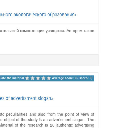
ьного экологического образования»
ательской компетенции учащихся. Автором также
uate the material 
Average score: 0 (Всего: 0)
ies of advertisment slogan»
tc peculiarities and also from the point of view of
The object of the study is an adverisment slogan. The
Material of the research is 20 authentic advertising