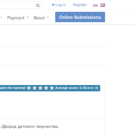
Log in
Register
Online Submissions
Payment
About
uate the material 
Average score: 0 (Всего: 0)
 Дворца детского творчества.