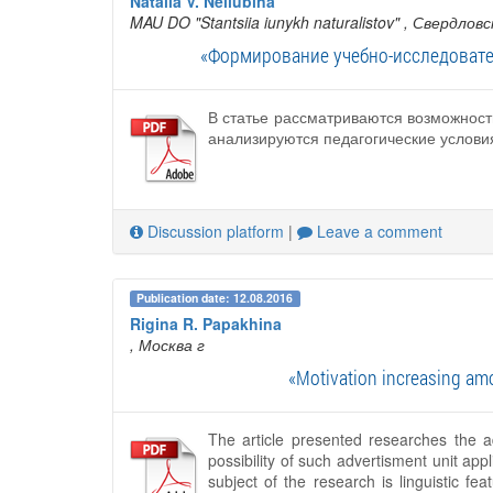
Natalia V. Neliubina
MAU DO "Stantsiia iunykh naturalistov"
, Свердловс
«Формирование учебно-исследовате
В статье рассматриваются возможнос
анализируются педагогические услови
Discussion platform
|
Leave a comment
Publication date: 12.08.2016
Rigina R. Papakhina
, Москва г
«Motivation increasing amo
The article presented researches the ad
possibility of such advertisment unit app
subject of the research is linguistic fe