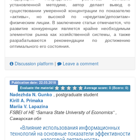
установленной методике, автор делает вывод о
существовании умеренной концентрации по показателю
«активы», но высокой по «кредитам/депозитам»
физическим лицам. В заключение статьи отмечается, что
развитие конкуренции является крайне необходимым
элементом рынка как хозяйственной системы, а также
разрабатываются рекомендации по достижению
оптимального его состояния.
Discussion platform
|
Leave a comment
Publication date: 22.03.2018
Evaluate the material 
Average score: 0 (Всего: 0)
Nadezhda N. Gunko
, postgraduate student
Kirill A. Primaka
Mariia V. Lapazina
FSBEI of HE “Samara State University of Economics”
,
Самарская обл
«Влияние использования информационных
технологий на основные показатели эффективности
налоговой деятельности»