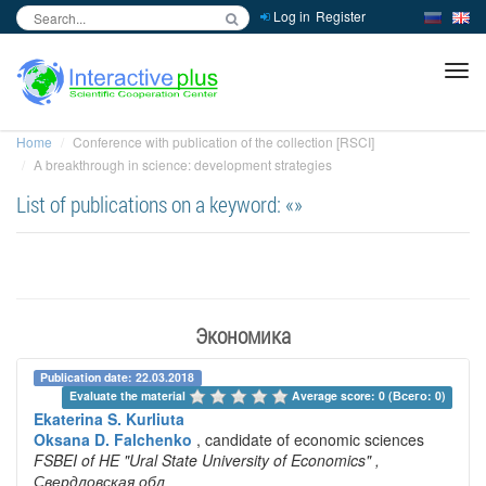
Log in
Register
inc
ра
Home
Conference with publication of the collection [RSCI]
A breakthrough in science: development strategies
List of publications on a keyword: «»
Экономика
Publication date: 22.03.2018
Evaluate the material 
Average score: 0 (Всего: 0)
Ekaterina S. Kurliuta
Oksana D. Falchenko
, candidate of economic sciences
FSBEI of HE "Ural State University of Economics"
,
Свердловская обл