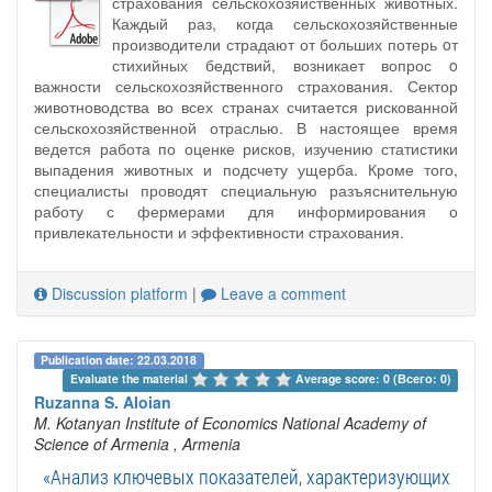
страхования сельскохозяйственных животных.
Каждый раз, когда сельскохозяйственные
производители страдают от больших потерь oт
стихийных бедствий, возникает вопрос o
важности сельскохозяйственного страхования. Сектор
животноводства во всех странах считается рискованной
сельскохозяйственной отраслью. В настоящее время
ведется работа по оценке рисков, изучению статистики
выпадения животных и подсчету ущерба. Кроме того,
специалисты проводят специальную разъяснительную
работу с фермерами для информирования о
привлекательности и эффективности страхования.
Discussion platform
|
Leave a comment
Publication date: 22.03.2018
Evaluate the material 
Average score: 0 (Всего: 0)
Ruzanna S. Aloian
M. Kotanyan Institute of Economics National Academy of
Science of Armenia
, Armenia
«Анализ ключевых показателей, характеризующих