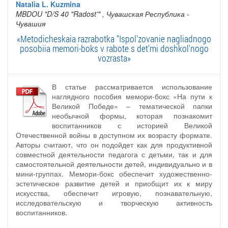
Natalia L. Kuzmina
MBDOU "D/S 40 "Radost'"
, Чувашская Республика -
Чувашия
«Metodicheskaia razrabotka "Ispol'zovanie nagliadnogo
posobiia memori-boks v rabote s det'mi doshkol'nogo
vozrasta»
В статье рассматривается использование
наглядного пособия мемори-бокс «На пути к
Великой Победе» – тематической папки
необычной формы, которая познакомит
воспитанников с историей Великой
Отечественной войны в доступном их возрасту формате.
Авторы считают, что он подойдет как для продуктивной
совместной деятельности педагога с детьми, так и для
самостоятельной деятельности детей, индивидуально и в
мини-группах. Мемори-бокс обеспечит художественно-
эстетическое развитие детей и приобщит их к миру
искусства, обеспечит игровую, познавательную,
исследовательскую и творческую активность
воспитанников.