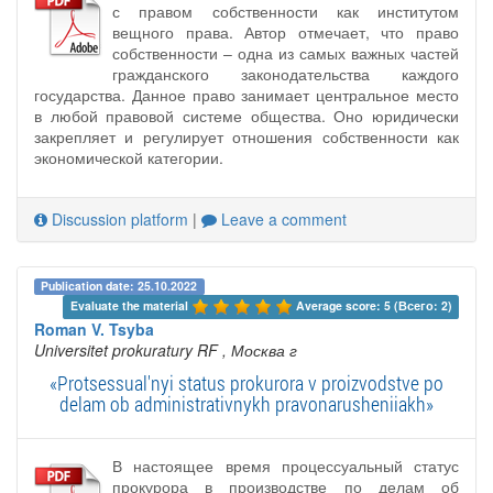
с правом собственности как институтом
вещного права. Автор отмечает, что право
собственности – одна из самых важных частей
гражданского законодательства каждого
государства. Данное право занимает центральное место
в любой правовой системе общества. Оно юридически
закрепляет и регулирует отношения собственности как
экономической категории.
Discussion platform
|
Leave a comment
Publication date: 25.10.2022
Evaluate the material 
Average score: 5 (Всего: 2)
Roman V. Tsyba
Universitet prokuratury RF
, Москва г
«Protsessual'nyi status prokurora v proizvodstve po
delam ob administrativnykh pravonarusheniiakh»
В настоящее время процессуальный статус
прокурора в производстве по делам об