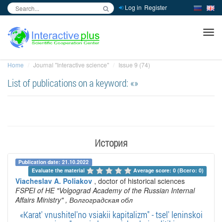
Log in
Register
inc
ра
Home
Journal "Interactive science"
Issue 9 (74)
List of publications on a keyword: «»
История
Publication date: 21.10.2022
Evaluate the material 
Average score: 0 (Всего: 0)
Viacheslav A. Poliakov
, doctor of historical sciences
FSPEI of HE "Volgograd Academy of the Russian Internal
Affairs Ministry"
, Волгоградская обл
«Karat' vnushitel'no vsiakii kapitalizm" - tsel' leninskoi