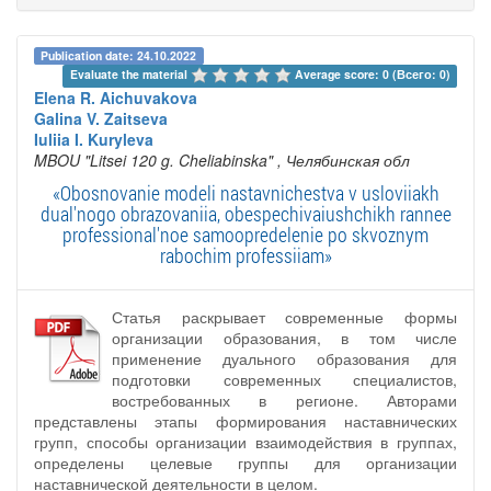
Publication date: 24.10.2022
Evaluate the material 
Average score: 0 (Всего: 0)
Elena R. Aichuvakova
Galina V. Zaitseva
Iuliia I. Kuryleva
MBOU "Litsei 120 g. Cheliabinska"
, Челябинская обл
«Obosnovanie modeli nastavnichestva v usloviiakh
dual'nogo obrazovaniia, obespechivaiushchikh rannee
professional'noe samoopredelenie po skvoznym
rabochim professiiam»
Статья раскрывает современные формы
организации образования, в том числе
применение дуального образования для
подготовки современных специалистов,
востребованных в регионе. Авторами
представлены этапы формирования наставнических
групп, способы организации взаимодействия в группах,
определены целевые группы для организации
наставнической деятельности в целом.