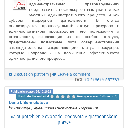
административных правонарушениях
неоднозначен, поскольку он выступает и как
участник административного процесса, и как
субъект надзорной деятельности. В статье
анализируются процессуальный статус прокурора в
административном производстве, его полномочия и
ограничения, вытекающие из его особого статуса,
представлены возможные пути совершенствования
законодательства, закрепляющего статус прокурора,
которые направлены на повышение эффективности
административного процесса.
Discussion platform
|
Leave a comment
DOI:
10.21661/r-557763
Publication date: 24.10.2022
Evaluate the material 
Average score: 0 (Всего: 0)
Daria I. Sormulatova
bezrabotnyi
, Чувашская Республика - Чувашия
«Zloupotreblenie svobodoi dogovora v grazhdanskom
prave»