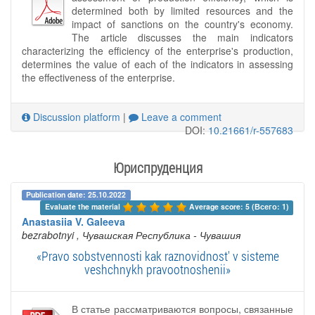
determined both by limited resources and the
impact of sanctions on the country's economy.
The article discusses the main indicators
characterizing the efficiency of the enterprise's production,
determines the value of each of the indicators in assessing
the effectiveness of the enterprise.
Discussion platform
|
Leave a comment
DOI:
10.21661/r-557683
Юриспруденция
Publication date: 25.10.2022
Evaluate the material 
Average score: 5 (Всего: 1)
Anastasiia V. Galeeva
bezrabotnyi
, Чувашская Республика - Чувашия
«Pravo sobstvennosti kak raznovidnost' v sisteme
veshchnykh pravootnoshenii»
В статье рассматриваются вопросы, связанные