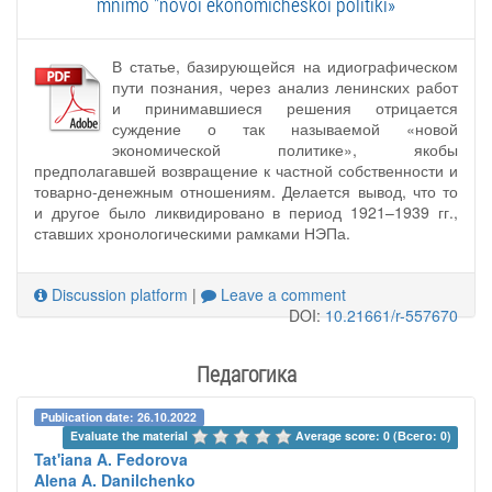
mnimo "novoi ekonomicheskoi politiki»
В статье, базирующейся на идиографическом
пути познания, через анализ ленинских работ
и принимавшиеся решения отрицается
суждение о так называемой «новой
экономической политике», якобы
предполагавшей возвращение к частной собственности и
товарно-денежным отношениям. Делается вывод, что то
и другое было ликвидировано в период 1921–1939 гг.,
ставших хронологическими рамками НЭПа.
Discussion platform
|
Leave a comment
DOI:
10.21661/r-557670
Педагогика
Publication date: 26.10.2022
Evaluate the material 
Average score: 0 (Всего: 0)
Tat'iana A. Fedorova
Alena A. Danilchenko