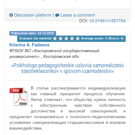
Discussion platform
|
Leave a comment
DOI:
10.21661/r-557754
Publication date: 24.10.2022
Evaluate the material 
Average score: 0 (Всего: 0)
Kristina A. Fadeeva
ФГБОУ ВО «Костромской государственный
университет»
, Костромская обл
«Psikhologo-pedagogicheskie usloviia samorealizatsii
starsheklassnikov v igrovom vzaimodeistvii»
В статье рассматривается индивидуализация
как главный приоритет процесса обучения.
Автор отмечает, что обществу нужна личность
с обостренным чувством собственного
достоинства и высокой самооценкой, и
предлагает познакомиться с психолого-педагогическими
условиями самореализации старшеклассников в игровом
взаимодействии.