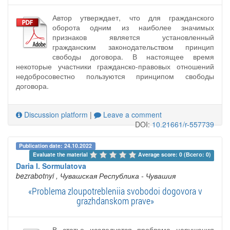
Автор утверждает, что для гражданского
оборота одним из наиболее значимых
признаков является установленный
гражданским законодательством принцип
свободы договора. В настоящее время
некоторые участники гражданско-правовых отношений
недобросовестно пользуются принципом свободы
договора.
Discussion platform
|
Leave a comment
DOI:
10.21661/r-557739
Publication date: 24.10.2022
Evaluate the material 
Average score: 0 (Всего: 0)
Daria I. Sormulatova
bezrabotnyi
, Чувашская Республика - Чувашия
«Problema zloupotrebleniia svobodoi dogovora v
grazhdanskom prave»
В статье исследуется проблема нарушения