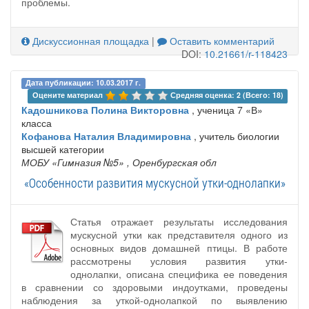
проблемы.
Дискуссионная площадка
|
Оставить комментарий
DOI:
10.21661/r-118423
Дата публикации: 10.03.2017 г.
Оцените материал 
Средняя оценка: 2 (Всего: 18)
Кадошникова Полина Викторовна
, ученица 7 «В»
класса
Кофанова Наталия Владимировна
, учитель биологии
высшей категории
МОБУ «Гимназия №5»
, Оренбургская обл
«Особенности развития мускусной утки-однолапки»
Статья отражает результаты исследования
мускусной утки как представителя одного из
основных видов домашней птицы. В работе
рассмотрены условия развития утки-
однолапки, описана специфика ее поведения
в сравнении со здоровыми индоутками, проведены
наблюдения за уткой-однолапкой по выявлению