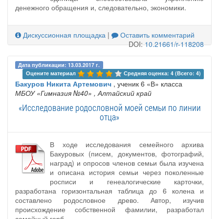
денежного обращения и, следовательно, экономики.
Дискуссионная площадка
|
Оставить комментарий
DOI:
10.21661/r-118208
Дата публикации: 13.03.2017 г.
Оцените материал 
Средняя оценка: 4 (Всего: 4)
Бакуров Никита Артемович
, ученик 6 «В» класса
МБОУ «Гимназия №40»
, Алтайский край
«Исследование родословной моей семьи по линии
отца»
В ходе исследования семейного архива
Бакуровых (писем, документов, фотографий,
наград) и опросов членов семьи была изучена
и описана история семьи через поколенные
росписи и генеалогические карточки,
разработана горизонтальная таблица до 6 колена и
составлено родословное древо. Автор, изучив
происхождение собственной фамилии, разработал
семейный герб.