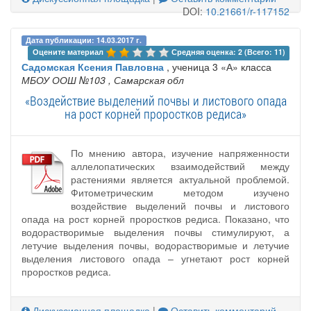
DOI:
10.21661/r-117152
Дата публикации: 14.03.2017 г.
Оцените материал 
Средняя оценка: 2 (Всего: 11)
Садомская Ксения Павловна
, ученица 3 «А» класса
МБОУ ООШ №103
, Самарская обл
«Воздействие выделений почвы и листового опада
на рост корней проростков редиса»
По мнению автора, изучение напряженности
аллелопатических взаимодействий между
растениями является актуальной проблемой.
Фитометрическим методом изучено
воздействие выделений почвы и листового
опада на рост корней проростков редиса. Показано, что
водорастворимые выделения почвы стимулируют, а
летучие выделения почвы, водорастворимые и летучие
выделения листового опада – угнетают рост корней
проростков редиса.
Дискуссионная площадка
|
Оставить комментарий