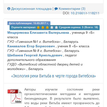
Дискуссионная площадка
|
Комментарии (3)
DOI:
10.21661/r-118211
Дата публикации: 15.03.2017 г.
Оцените материал 
Средняя оценка: 3 (Всего: 18)
Мещерякова Елизавета Валерьевна
, ученица 9 «Б»
класса
ГУО «Гимназия №1 г. Витебска»
, Беларусь
Канавалов Егор Борисович
, ученик 8 «Б» класса
ГУО «Гимназия № 8 г. Витебска»
, Беларусь
Шибанов Георгий Арнольдович
, педагог
дополнительного образования
ГУДО «Витебский областной дворец детей и
молодежи»
, Беларусь
«Экология реки Витьба в черте города Витебска»
Авторы изучили состояние реки
органолептическими методами и методами
биоиндикации. В результате было выявлено,
что воды реки Витьба имеют прозрачность до