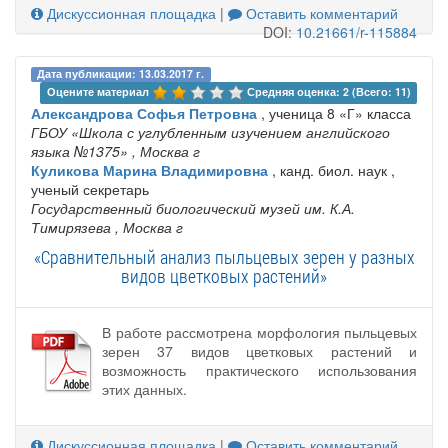
Дискуссионная площадка
|
Оставить комментарий
DOI:
10.21661/r-115884
Дата публикации: 13.03.2017 г.
Оцените материал 
Средняя оценка: 2 (Всего: 11)
Александрова Софья Петровна
, ученица 8 «Г» класса
ГБОУ «Школа с углубленным изучением английского
языка №1375»
, Москва г
Куликова Марина Владимировна
, канд. биол. наук ,
ученый секретарь
Государственный биологический музей им. К.А.
Тимирязева
, Москва г
«Сравнительный анализ пыльцевых зерен у разных
видов цветковых растений»
В работе рассмотрена морфология пыльцевых
зерен 37 видов цветковых растений и
возможность практического использования
этих данных.
Дискуссионная площадка
|
Оставить комментарий