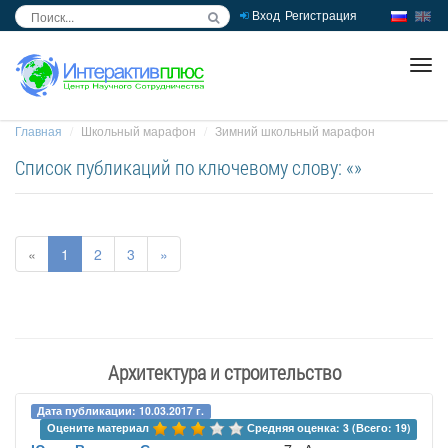
Вход
Регистрация
inc
ра
Главная
Школьный марафон
Зимний школьный марафон
Список публикаций по ключевому слову: «»
«
1
2
3
»
Архитектура и строительство
Дата публикации: 10.03.2017 г.
Оцените материал 
Средняя оценка: 3 (Всего: 19)