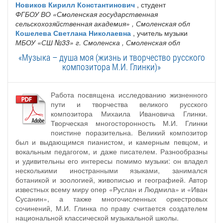
Новиков Кирилл Константинович
, студент
ФГБОУ ВО «Смоленская государственная
сельскохозяйственная академия»
, Смоленская обл
Кошелева Светлана Николаевна
, учитель музыки
МБОУ «СШ №33» г. Смоленска
, Смоленская обл
«Музыка – душа моя (жизнь и творчество русского
композитора М.И. Глинки)»
Работа посвящена исследованию жизненного
пути и творчества великого русского
композитора Михаила Ивановича Глинки.
Творческая многосторонность М.И. Глинки
поистине поразительна. Великий композитор
был и выдающимся пианистом, и камерным певцом, и
вокальным педагогом, и даже писателем. Разнообразны
и удивительны его интересы помимо музыки: он владел
несколькими иностранными языками, занимался
ботаникой и зоологией, живописью и географией. Автор
известных всему миру опер «Руслан и Людмила» и «Иван
Сусанин», а также многочисленных оркестровых
сочинений, М.И. Глинка по праву считается создателем
национальной классической музыкальной школы.