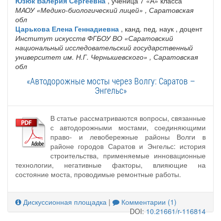
Юзюк Валерия Сергеевна
, ученица 7 «А» класса
МАОУ «Медико-биологический лицей»
, Саратовская
обл
Царькова Елена Геннадиевна
, канд. пед. наук , доцент
Институт искусств ФГБОУ ВО «Саратовский
национальный исследовательский государственный
университет им. Н.Г. Чернышевского»
, Саратовская
обл
«Автодорожные мосты через Волгу: Саратов –
Энгельс»
В статье рассматриваются вопросы, связанные
с автодорожными мостами, соединяющими
право- и левобережные районы Волги в
районе городов Саратов и Энгельс: история
строительства, применяемые инновационные
технологии, негативные факторы, влияющие на
состояние моста, проводимые ремонтные работы.
Дискуссионная площадка
|
Комментарии (1)
DOI:
10.21661/r-116814