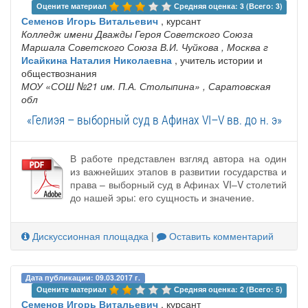
Оцените материал 
Средняя оценка: 3 (Всего: 3)
Семенов Игорь Витальевич
, курсант
Колледж имени Дважды Героя Советского Союза
Маршала Советского Союза В.И. Чуйкова
, Москва г
Исайкина Наталия Николаевна
, учитель истории и
обществознания
МОУ «СОШ №21 им. П.А. Столыпина»
, Саратовская
обл
«Гелиэя – выборный суд в Афинах VI–V вв. до н. э»
В работе представлен взгляд автора на один
из важнейших этапов в развитии государства и
права – выборный суд в Афинах VI–V столетий
до нашей эры: его сущность и значение.
Дискуссионная площадка
|
Оставить комментарий
Дата публикации: 09.03.2017 г.
Оцените материал 
Средняя оценка: 2 (Всего: 5)
Семенов Игорь Витальевич
, курсант