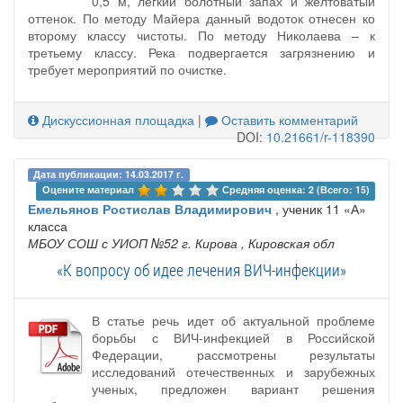
0,5 м, легкий болотный запах и желтоватый
оттенок. По методу Майера данный водоток отнесен ко
второму классу чистоты. По методу Николаева – к
третьему классу. Река подвергается загрязнению и
требует мероприятий по очистке.
Дискуссионная площадка
|
Оставить комментарий
DOI:
10.21661/r-118390
Дата публикации: 14.03.2017 г.
Оцените материал 
Средняя оценка: 2 (Всего: 15)
Емельянов Ростислав Владимирович
, ученик 11 «А»
класса
МБОУ СОШ с УИОП №52 г. Кирова
, Кировская обл
«К вопросу об идее лечения ВИЧ-инфекции»
В статье речь идет об актуальной проблеме
борьбы с ВИЧ-инфекцией в Российской
Федерации, рассмотрены результаты
исследований отечественных и зарубежных
ученых, предложен вариант решения