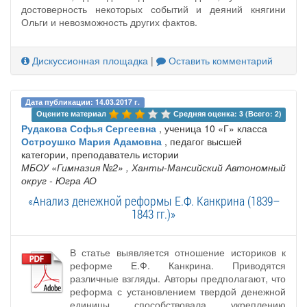
достоверность некоторых событий и деяний княгини
Ольги и невозможность других фактов.
Дискуссионная площадка
|
Оставить комментарий
Дата публикации: 14.03.2017 г.
Оцените материал 
Средняя оценка: 3 (Всего: 2)
Рудакова Софья Сергеевна
, ученица 10 «Г» класса
Остроушко Мария Адамовна
, педагог высшей
категории, преподаватель истории
МБОУ «Гимназия №2»
, Ханты-Мансийский Автономный
округ - Югра АО
«Анализ денежной реформы Е.Ф. Канкрина (1839–
1843 гг.)»
В статье выявляется отношение историков к
реформе Е.Ф. Канкрина. Приводятся
различные взгляды. Авторы предполагают, что
реформа с установлением твердой денежной
единицы способствовала укреплению