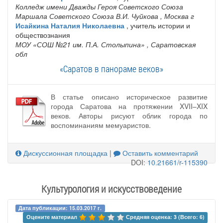
Колледж имени Дважды Героя Советского Союза
Маршала Советского Союза В.И. Чуйкова
, Москва г
Исайкина Наталия Николаевна
, учитель истории и
обществознания
МОУ «СОШ №21 им. П.А. Столыпина»
, Саратовская
обл
«Саратов в панораме веков»
В статье описано историческое развитие
города Саратова на протяжении XVII–XIX
веков. Авторы рисуют облик города по
воспоминаниям мемуаристов.
Дискуссионная площадка
|
Оставить комментарий
DOI:
10.21661/r-115390
Культурология и искусствоведение
Дата публикации: 15.03.2017 г.
Оцените материал 
Средняя оценка: 3 (Всего: 6)