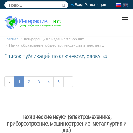
Вход
Регистрация
inc
ра
Главная
Конференция с изданием сборника
Наука, образование, общество: тенденции и перспект...
Список публикаций по ключевому слову: «»
«
1
2
3
4
5
»
Технические науки (электромеханика,
приборостроение, машиностроение, металлургия и
др.)