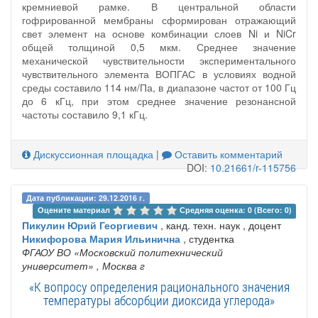
кремниевой рамке. В центральной области
гофрированной мембраны сформирован отражающий
свет элемент на основе комбинации слоев Ni и NiCr
общей толщиной 0,5 мкм. Среднее значение
механической чувствительности экспериментального
чувствительного элемента ВОПГАС в условиях водной
среды составило 114 нм/Па, в диапазоне частот от 100 Гц
до 6 кГц, при этом среднее значение резонансной
частоты составило 9,1 кГц.
Дискуссионная площадка
|
Оставить комментарий
DOI:
10.21661/r-115756
Дата публикации: 29.12.2016 г.
Оцените материал 
Средняя оценка: 0 (Всего: 0)
Пикулин Юрий Георгиевич
, канд. техн. наук , доцент
Никифорова Мария Ильинична
, студентка
ФГАОУ ВО «Московский политехнический
университет»
, Москва г
«К вопросу определения рационального значения
температуры абсорбции диоксида углерода»