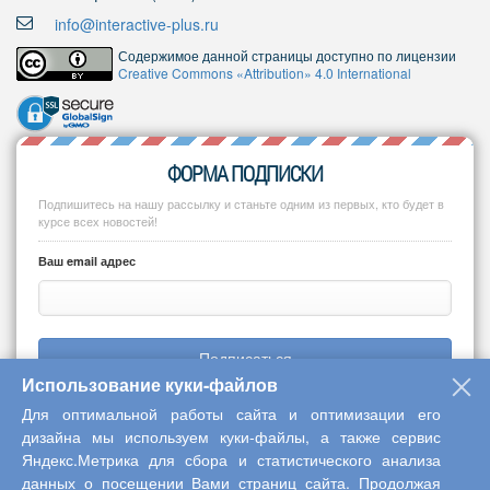
info@interactive-plus.ru
Содержимое данной страницы доступно по лицензии
Creative Commons «Attribution» 4.0 International
ФОРМА ПОДПИСКИ
Подпишитесь на нашу рассылку и станьте одним из первых, кто будет в
курсе всех новостей!
Ваш email адрес
Подписаться
Использование куки-файлов
Для оптимальной работы сайта и оптимизации его
дизайна мы используем куки-файлы, а также сервис
Яндекс.Метрика для сбора и статистического анализа
Copyright © 2013-2026 Центр научного сотрудничества «Интерактив
данных о посещении Вами страниц сайта. Продолжая