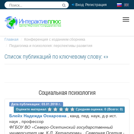
Вход
Регистрация
inc
ра
Главная
Конференция с изданием сборника
Педагогика и психология: перспективы развития
Список публикаций по ключевому слову: «»
Социальная психология
Дата публикации: 03.01.2018 г.
Оцените материал 
Средняя оценка: 0 (Всего: 0)
Блейх Надежда Оскаровна
, канд. пед. наук, д-р ист.
наук , профессор
ФГБОУ ВО «Северо-Осетинский государственный
университет им. К.Л. Хетагурова»
, Северная Осетия -