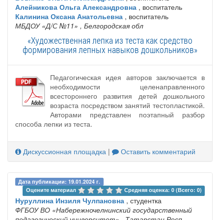
Алейникова Ольга Александровна
, воспитатель
Калинина Оксана Анатольевна
, воспитатель
МБДОУ «Д/С №11»
, Белгородская обл
«Художественная лепка из теста как средство
формирования лепных навыков дошкольников»
Педагогическая идея авторов заключается в
необходимости целенаправленного
всестороннего развития детей дошкольного
возраста посредством занятий тестопластикой.
Авторами представлен поэтапный разбор
способа лепки из теста.
Дискуссионная площадка
|
Оставить комментарий
Дата публикации: 19.01.2024 г.
Оцените материал 
Средняя оценка: 0 (Всего: 0)
Нуруллина Инзиля Чулпановна
, студентка
ФГБОУ ВО «Набережночелнинский государственный
педагогический университет»
, Татарстан Респ