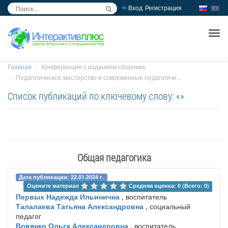
Вход
Регистрация
inc
ра
Главная
Конференция с изданием сборника
Педагогическое мастерство и современные педагогиче...
Список публикаций по ключевому слову: «»
Общая педагогика
Дата публикации: 22.01.2024 г.
Оцените материал 
Средняя оценка: 0 (Всего: 0)
Первых Надежда Ильинична
, воспитатель
Талалаева Татьяна Александровна
, социальный
педагог
Вовянко Ольга Александровна
, воспитатель