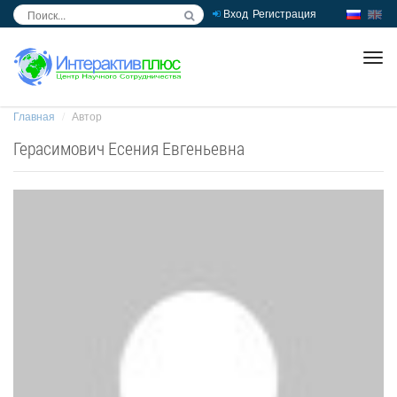
Вход
Регистрация
inc
ра
Главная
Автор
Герасимович Есения Евгеньевна