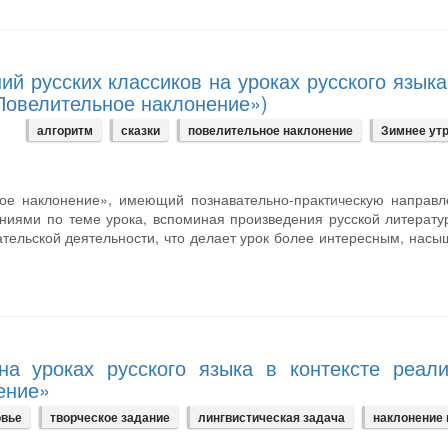
й русских классиков на уроках русского языка
«Повелительное наклонение»)
алгоритм
сказки
повелительное наклонение
Зимнее ут
ное наклонение», имеющий познавательно-практическую направл
ниями по теме урока, вспоминая произведения русской литерату
ательской деятельности, что делает урок более интересным, нас
на уроках русского языка в контексте реали
ение»
овье
творческое задание
лингвистическая задача
наклонение 