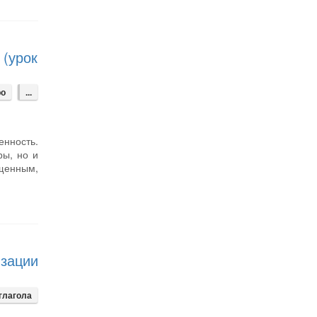
 (урок
ро
...
енность.
ры, но и
ыщенным,
зации
глагола