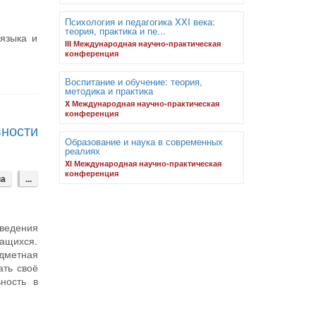
Психология и педагогика XXI века:
теория, практика и пе...
языка и
III Международная научно-практическая
конференция
Воспитание и обучение: теория,
методика и практика
X Международная научно-практическая
конференция
вности
Образование и наука в современных
реалиях
XI Международная научно-практическая
конференция
на
...
оведения
чащихся.
дметная
ать своё
ность в