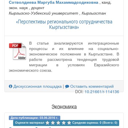
Сотволдиева Маргуба Махаммадсодиковна
, канд.
экон. наук , доцент
Кыргызско-Узбекский университет
, Кыргызстан
«Перспективы регионального сотрудничества
Кыргызстана»
В статье анализируются интеграционные
процессы и их влияние на социально-
экономическое положение в Кыргызстане. В
работе рассмотрена тенденция трудовой
миграции в условиях Евразийского
экономического союза.
Дискуссионная площадка
|
Оставить комментарий
DOI:
10.21661/r-114136
Экономика
Дата публикации: 03.06.2016 г.
Оцените материал 
Средняя оценка: 0 (Всего: 0)