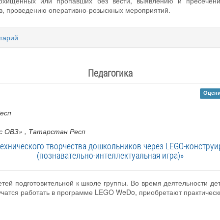
 похищенных или пропавших без вести, выявлению и пресечени
ов, проведению оперативно-розыскных мероприятий.
тарий
Педагогика
Оцени
есп
с ОВЗ»
, Татарстан Респ
ехнического творчества дошкольников через LEGO-конструир
(познавательно-интеллектуальная игра)»
етей подготовительной к школе группы. Во время деятельности д
учатся работать в программе LEGO WeDo, приобретают практическ