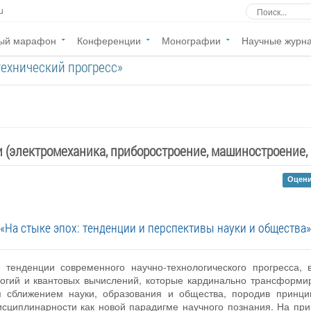
u
ый марафон
Конференции
Монографии
Научные журн
технический прогресс»
 (электромеханика, приборостроение, машиностроение, 
Оцени
«На стыке эпох: тенденции и перспективы науки и общества»
 тенденции современного научно-технологического прогресса,
ологий и квантовых вычислений, которые кардинально трансформи
м сближением науки, образования и общества, породив принц
циплинарности как новой парадигме научного познания. На при