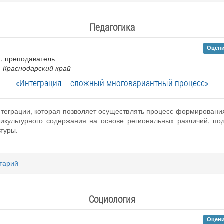
Педагогика
Оцени
к , преподаватель
, Краснодарский край
«Интеграция – сложный многовариантный процесс»
теграции, которая позволяет осуществлять процесс формирования
икультурного содержания на основе региональных различий, по
ьтуры.
тарий
Социология
Оцени