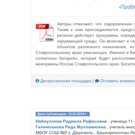
«Пробл
Авторы отмечают, что оздоровление 
Также к ним присоединяются предст
регионе действует программа, опред
окружающей среды. Он включает в се
объектов различного назначения, и
Ставропольскому краю ужасающая. Именно в Кис
солнечных батареях, которая будет расположен
жемчужины России Ставропольского края. Богато
Дискуссионная площадка
|
Оставить коммен
Дата публикации: 13.03.2018 г.
Набиуллина Радмила Рафисовна
, ученица 11 
Гилемханова Рида Муллаяновна
, учитель ино
МБОУ СОШ №5 г. Дюртюли
, Башкортостан Р