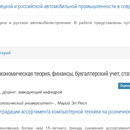
мецкой и российской автомобильной промышленности в сов
кое и русское автомобилестроение. В работе представлены пут
тарий
кономическая теория, финансы, бухгалтерский учет, стат
Оцени
к , доцент, заведующий кафедрой
ологический университет»
, Марий Эл Респ
еградации ассортимента компьютерной техники на рознично
икновения более чем 15-летнего тренда снижения ассортимен