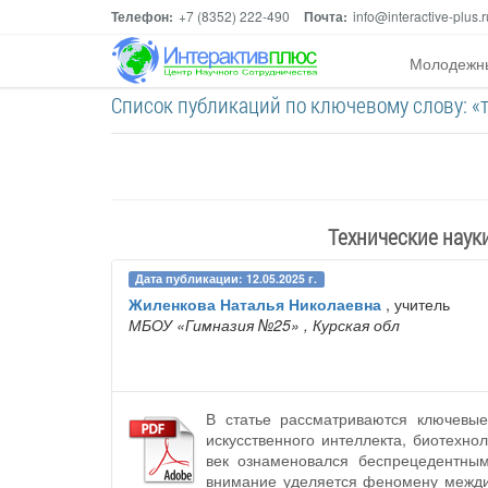
Телефон:
+7 (8352) 222-490
Почта:
info@interactive-plus.r
Молодежн
Список публикаций по ключевому слову: «
Технические науки
Дата публикации: 12.05.2025 г.
Жиленкова Наталья Николаевна
, учитель
МБОУ «Гимназия №25»
, Курская обл
В статье рассматриваются ключевые
искусственного интеллекта, биотехн
век ознаменовался беспрецедентны
внимание уделяется феномену междис