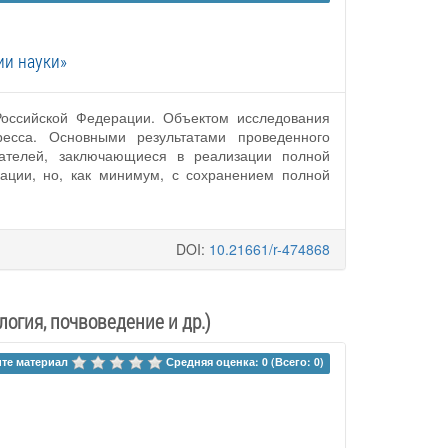
ии науки»
Российской Федерации. Объектом исследования
ресса. Основными результатами проведенного
вателей, заключающиеся в реализации полной
ации, но, как минимум, с сохранением полной
DOI:
10.21661/r-474868
логия, почвоведение и др.)
те материал 
Средняя оценка: 0 (Всего: 0)