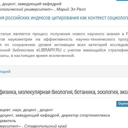
к , доцент, заведующий кафедрой
ологический университет»
, Марий Эл Респ
я российских индексов цитирования как контекст социолог
татье является процесс получения нового научного знания в 
тов наукометрии на эффективность научно-технического прог
я по сохранению уровня мотивации всех категорий исследо
ронной библиотеки eLIBRARY.RU с учетом имеющейся стратифик
траты, в настоящее время исключенной.
тарий
изика, молекулярная биология, ботаника, зоология, эко
Оцени
ацевт. наук, доцент , доцент
 , доцент, заведующий кафедрой, директор спорткомплекса
даватель
иверситет»
, Ставропольский край