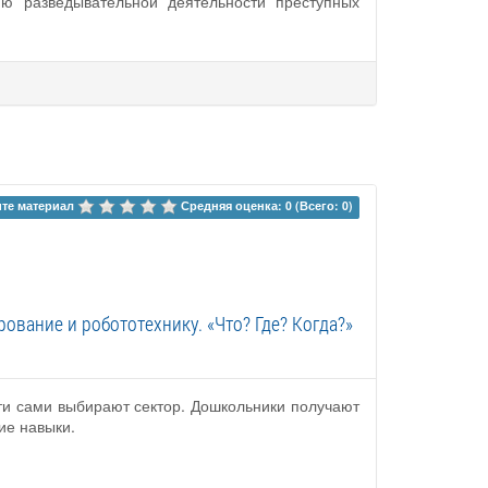
ю разведывательной деятельности преступных
те материал 
Средняя оценка: 0 (Всего: 0)
ование и робототехнику. «Что? Где? Когда?»
ети сами выбирают сектор. Дошкольники получают
ие навыки.