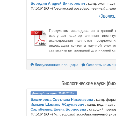
Бородин Андрей Викторович
, канд. экон. нау
ФГБОУ ВО «Поволжский государственный техн
«Эволюци
Предметом исследования в данной с
выступает фактор влияния институ
исследования являются предложени
индексации контента научной элект
статистики цитирований для нижней с
Дискуссионная площадка
|
Оставить коммен
Биологические науки (биоф
Дата публикации: 29.08.2018 г.
Башкирова Светлана Николаевна
, канд. фарм
Имнаев Шамиль Абдулаевич
, канд. пед. наук
Сарибекянц Елена Борисовна
, старший препо
ФГБОУ ВО «Пятигорский государственный ун