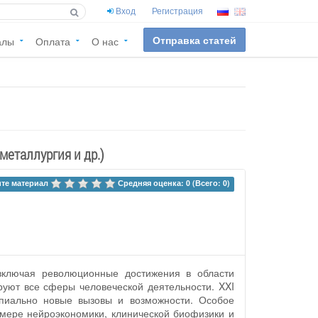
Вход
Регистрация
Отправка статей
алы
Оплата
О нас
металлургия и др.)
те материал 
Средняя оценка: 0 (Всего: 0)
 включая революционные достижения в области
руют все сферы человеческой деятельности. XXI
ипиально новые вызовы и возможности. Особое
мере нейроэкономики, клинической биофизики и