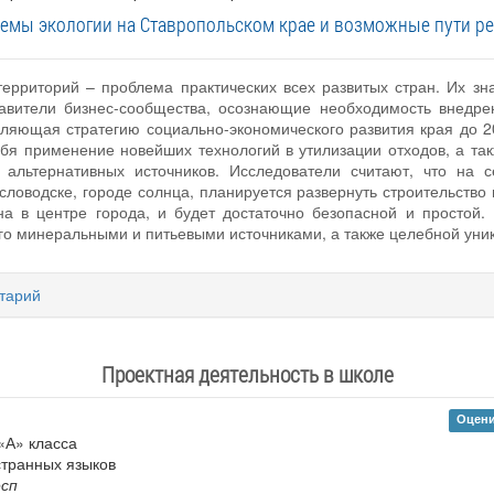
емы экологии на Ставропольском крае и возможные пути р
территорий – проблема практических всех развитых стран. Их з
авители бизнес-сообщества, осознающие необходимость внедре
еляющая стратегию социально-экономического развития края до 
бя применение новейших технологий в утилизации отходов, а та
з альтернативных источников. Исследователи считают, что на 
ловодске, городе солнца, планируется развернуть строительство 
а в центре города, и будет достаточно безопасной и простой.
го минеральными и питьевыми источниками, а также целебной уник
тарий
Проектная деятельность в школе
Оцени
«А» класса
странных языков
есп