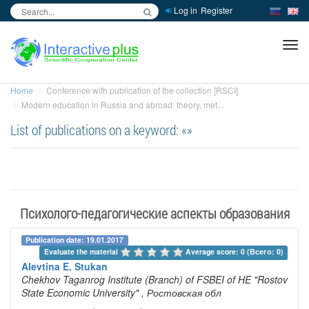
Log in
Register
inc
ра
Home
Conference with publication of the collection [RSCI]
Modern education in Russia and abroad: theory, met...
List of publications on a keyword: «»
Психолого-педагогические аспекты образования
Publication date: 19.01.2017
Evaluate the material 
Average score: 0 (Всего: 0)
Alevtina E. Stukan
Chekhov Taganrog Institute (Branch) of FSBEI of HE "Rostov
State Economic University"
, Ростовская обл