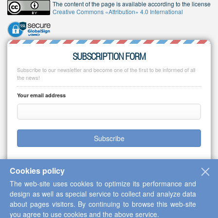
The content of the page is available according to the license
Creative Commons «Attribution» 4.0 International
SUBSCRIPTION FORM
Subscribe to our newsletter and become one of the first to be informed of all
the news!
Your email address
Subscribe
Cookies policy
The web-site uses cookies to optimize its performance and
Copyright © 2013-2026 Scientific Cooperation Center "Interactive Plus"
design as well as special service to collect and analyze data
about pages visitors. By continuing to browse this web-site
you agree to use cookies and the above service.