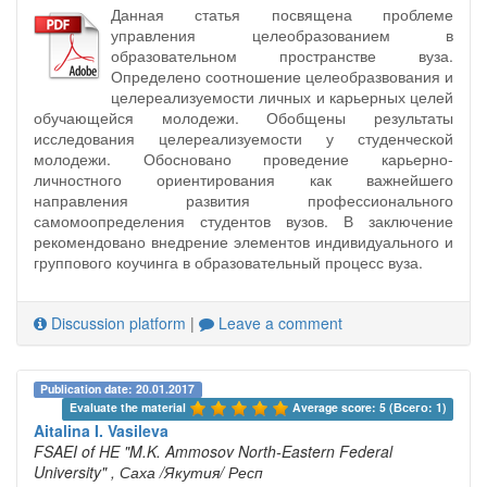
Данная статья посвящена проблеме
управления целеобразованием в
образовательном пространстве вуза.
Определено соотношение целеобразвования и
целереализуемости личных и карьерных целей
обучающейся молодежи. Обобщены результаты
исследования целереализуемости у студенческой
молодежи. Обосновано проведение карьерно-
личностного ориентирования как важнейшего
направления развития профессионального
самомоопределения студентов вузов. В заключение
рекомендовано внедрение элементов индивидуального и
группового коучинга в образовательный процесс вуза.
Discussion platform
|
Leave a comment
Publication date: 20.01.2017
Evaluate the material 
Average score: 5 (Всего: 1)
Aitalina I. Vasileva
FSAEI of HE "M.K. Ammosov North-Eastern Federal
University"
, Саха /Якутия/ Респ