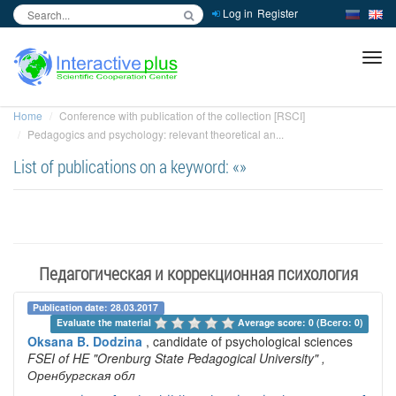
Log in
Register
inc
ра
Home
Conference with publication of the collection [RSCI]
Pedagogics and psychology: relevant theoretical an...
List of publications on a keyword: «»
Педагогическая и коррекционная психология
Publication date: 28.03.2017
Evaluate the material 
Average score: 0 (Всего: 0)
Oksana B. Dodzina
, candidate of psychological sciences
FSEI of HE "Orenburg State Pedagogical University"
,
Оренбургская обл