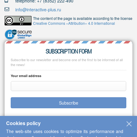
telephone: +7 (8352) 222-490
info@interactive-plus.ru
The content of the page is available according to the license
Creative Commons «Attribution» 4.0 International
SUBSCRIPTION FORM
Subscribe to our newsletter and become one of the first to be informed of all
the news!
Your email address
Subscribe
Cookies policy
The web-site uses cookies to optimize its performance and
Copyright © 2013-2026 Scientific Cooperation Center "Interactive Plus"