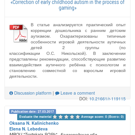
«Correction of early childhood autism in the process of
gaming»
В статье анализируется практический опыт
коррекции дошкольника с ранним детским
аутизмом. Охарактеризованы типичные
особенности игровой деятельности аутичных
детей 2 группы (по
классификации О.С. Никольской). В заключении
представлены рекомендации, способствующие развитию
взаимодействия аутичного ребёнка с психологом и
становлению совместной со взрослым игровой
деятельности.
Discussion platform
|
Leave a comment
DOI:
10.21661/r-119115
Publication date: 27.03.2017
Evaluate the material 
Average score: 0 (Всего: 0)
Oksana N. Kalinichenko
Elena N. Lebedeva
MBOU "Troitskaia SOSh"
, Белгородская обл