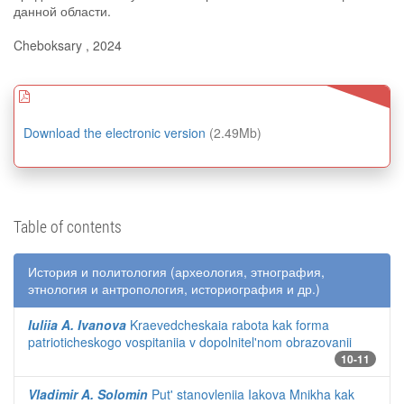
данной области.
Cheboksary , 2024
Download the electronic version
(2.49Mb)
Table of contents
История и политология (археология, этнография,
этнология и антропология, историография и др.)
Iuliia A. Ivanova
Kraevedcheskaia rabota kak forma
patrioticheskogo vospitaniia v dopolnitel'nom obrazovanii
10-11
Vladimir A. Solomin
Put' stanovleniia Iakova Mnikha kak