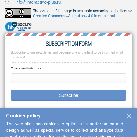
info@interactive-plus.ru
The content of the page is available according to the license
Creative Commons «Attribution» 4.0 International
SUBSCRIPTION FORM
Subscribe to our newsletter and become one of the first to be informed of all
the news!
Your email address
Subscribe
Cookies policy
The web-site uses cookies to optimize its performance and
Copyright © 2013-2026 Scientific Cooperation Center "Interactive Plus"
design as well as special service to collect and analyze data
about pages visitors. By continuing to browse this web-site