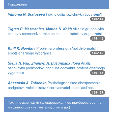
Психология
Viktoriia N. Bratuseva
Psikhologiia razlichnykh tipov sem'i
143-144
Tigran R. Mazmanian, Marina N. Kokh
Vliianie gruppovykh
chatov v messendzherakh na kommunikatsiiu v organizatsii
145-146
Kirill K. Novikov
Problema professional'noi deformatsii i
emotsional'nogo vygoraniia
146-149
Stella N. Pak, Zharkyn A. Buzurmankulova
Analiz
osnovnykh podkhodov i teorii issledovaniia professional'nogo
vygoraniia
150-155
Anastasia A. Tolochko
Psikhologicheskoe obespechenie
podgotovki voleibolistov k sorevnovatel'noi deiatel'nosti
155-157
Технические науки (электромеханика, приборостроение,
машиностроение, металлургия и др.)