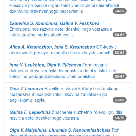
klassov v protsesse organizatsii vneurochnoi deiatel'nosti
dukhovno-nravstvennogo napravleniia
58-59
Ekaterina S. Koshchina, Galina V. Peshkova
Emotsional'noe razvitie detei doshkol'nogo vozrasta s
intellektual'noi nedostatochnost'iu
60-62
Alina A. Krasnozhon, Inna S. Krasnozhon
QR-kody v
obrazovanii: prostye resheniia dlia slozhnykh zadach
62-64
Inna V. Laukhina, Olga V. Pilicheva
Formirovanie
dukhovno-nravstvennykh tsennostei u detei v usloviiakh
sotsial'no-pedagogicheskogo vzaimodeistviia
65-67
Dina V. Leonova
Razvitie rechevoi kul'tury i oratorskogo
masterstva mladshikh shkol'nikov na zaniatiiakh po
angliiskomu iazyku
67-69
Galina F. Lepekhina
Znachenie siuzhetno-rolevoi igry dlia
razvitiia detei doshkol'nogo vozrasta
69-70
Olga V. Malykhina, Liudmila S. Nepomniashchaia
Rol'
detskoi literatury kak sredstvo vospitaniia patriotizma u