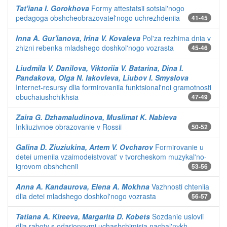
Tat'iana I. Gorokhova
Formy attestatsii sotsial'nogo
pedagoga obshcheobrazovatel'nogo uchrezhdeniia
41-45
Inna A. Gur'ianova, Irina V. Kovaleva
Pol'za rezhima dnia v
zhizni rebenka mladshego doshkol'nogo vozrasta
45-46
Liudmila V. Danilova, Viktoriia V. Batarina, Dina I.
Pandakova, Olga N. Iakovleva, Liubov I. Smyslova
Internet-resursy dlia formirovaniia funktsional'noi gramotnosti
obuchaiushchikhsia
47-49
Zaira G. Dzhamaludinova, Muslimat K. Nabieva
Inkliuzivnoe obrazovanie v Rossii
50-52
Galina D. Ziuziukina, Artem V. Ovcharov
Formirovanie u
detei umeniia vzaimodeistvovat' v tvorcheskom muzykal'no-
igrovom obshchenii
53-56
Anna A. Kandaurova, Elena A. Mokhna
Vazhnosti chteniia
dlia detei mladshego doshkol'nogo vozrasta
56-57
Tatiana A. Kireeva, Margarita D. Kobets
Sozdanie uslovii
dlia raboty s odarionnymi uchashchimisia nachal'nykh