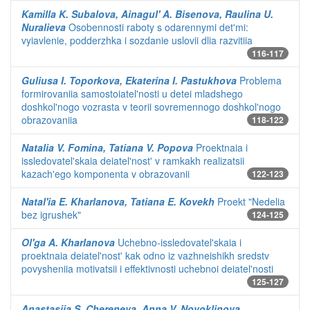
Kamilla K. Subalova, Ainagul' A. Bisenova, Raulina U.
Nuralieva
Osobennosti raboty s odarennymi det'mi:
vyiavlenie, podderzhka i sozdanie uslovii dlia razvitiia
116-117
Guliusa I. Toporkova, Ekaterina I. Pastukhova
Problema
formirovaniia samostoiatel'nosti u detei mladshego
doshkol'nogo vozrasta v teorii sovremennogo doshkol'nogo
obrazovaniia
118-122
Natalia V. Fomina, Tatiana V. Popova
Proektnaia i
issledovatel'skaia deiatel'nost' v ramkakh realizatsii
kazach'ego komponenta v obrazovanii
122-123
Natal'ia E. Kharlanova, Tatiana E. Kovekh
Proekt "Nedelia
bez igrushek"
124-125
Ol'ga A. Kharlanova
Uchebno-issledovatel'skaia i
proektnaia deiatel'nost' kak odno iz vazhneishikh sredstv
povysheniia motivatsii i effektivnosti uchebnoi deiatel'nosti
125-127
Anastasiia S. Chereneva, Anna V. Novoklinova