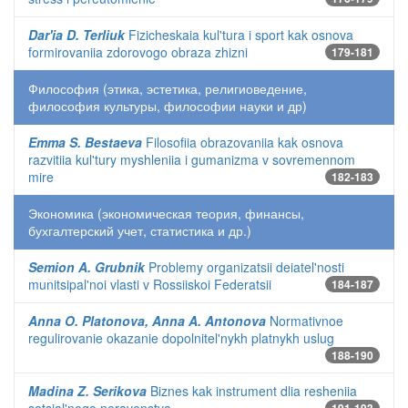
Dar'ia D. Terliuk
Fizicheskaia kul'tura i sport kak osnova
formirovaniia zdorovogo obraza zhizni
179-181
Философия (этика, эстетика, религиоведение,
философия культуры, философии науки и др)
Emma S. Bestaeva
Filosofiia obrazovaniia kak osnova
razvitiia kul'tury myshleniia i gumanizma v sovremennom
mire
182-183
Экономика (экономическая теория, финансы,
бухгалтерский учет, статистика и др.)
Semion A. Grubnik
Problemy organizatsii deiatel'nosti
munitsipal'noi vlasti v Rossiiskoi Federatsii
184-187
Anna O. Platonova, Anna A. Antonova
Normativnoe
regulirovanie okazanie dopolnitel'nykh platnykh uslug
188-190
Madina Z. Serikova
Biznes kak instrument dlia resheniia