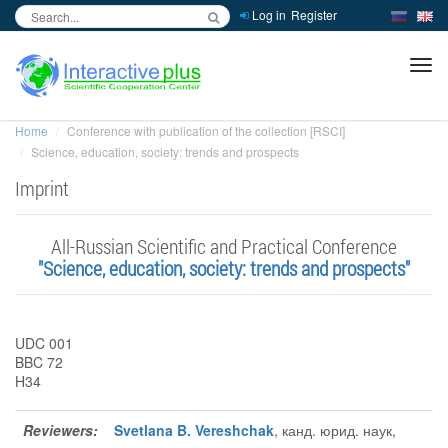
Log in
Register
inc
ра
Home
Conference with publication of the collection [RSCI]
Science, education, society: trends and prospects
Imprint
All-Russian Scientific and Practical Conference
"Science, education, society: trends and prospects"
UDC 001
BBC 72
H34
Reviewers:
Svetlana B. Vereshchak
, канд. юрид. наук,