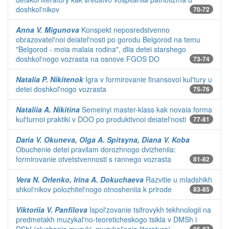
doshkol'nikov
70-72
Anna V. Migunova
Konspekt neposredstvenno
obrazovatel'noi deiatel'nosti po gorodu Belgorod na temu
"Belgorod - moia malaia rodina", dlia detei starshego
doshkol'nogo vozrasta na osnove FGOS DO
73-74
Natalia P. Nikitenok
Igra v formirovanie finansovoi kul'tury u
detei doshkol'nogo vozrasta
75-76
Nataliia A. Nikitina
Semeinyi master-klass kak novaia forma
kul'turnoi praktiki v DOO po produktivnoi deiatel'nosti
77-81
Daria V. Okuneva, Olga A. Spitsyna, Diana V. Koba
Obuchenie detei pravilam dorozhnogo dvizheniia:
formirovanie otvetstvennosti s rannego vozrasta
81-82
Vera N. Orlenko, Irina A. Dokuchaeva
Razvitie u mladshikh
shkol'nikov polozhitel'nogo otnosheniia k prirode
83-85
Viktoriia V. Panfilova
Ispol'zovanie tsifrovykh tekhnologii na
predmetakh muzykal'no-teoreticheskogo tsikla v DMSh i