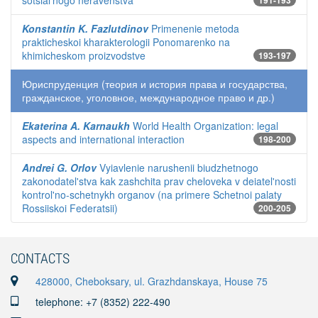
sotsial'nogo neravenstva
191-193
Konstantin K. Fazlutdinov
Primenenie metoda
prakticheskoi kharakterologii Ponomarenko na
khimicheskom proizvodstve
193-197
Юриспруденция (теория и история права и государства,
гражданское, уголовное, международное право и др.)
Ekaterina A. Karnaukh
World Health Organization: legal
aspects and international interaction
198-200
Andrei G. Orlov
Vyiavlenie narushenii biudzhetnogo
zakonodatel'stva kak zashchita prav cheloveka v deiatel'nosti
kontrol'no-schetnykh organov (na primere Schetnoi palaty
Rossiiskoi Federatsii)
200-205
CONTACTS
428000, Cheboksary, ul. Grazhdanskaya, House 75
telephone: +7 (8352) 222-490