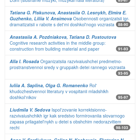
DShI (slushanie muzyki, muzykal'naia literatura)
85-87
Tatiana G. Piskunova, Anastasiia O. Lesnykh, Elmira E.
Guzhenko, Liliia V. Ansimova
Osobennosti organizatsii igr-
dramatizatsii v rabote s det'mi doshkol'nogo vozrasta
88-90
Anastasiia A. Pozdniakova, Tatiana D. Pustoutova
Cognitive research activities in the middle group:
construction from building material and paper
91-93
Alla I. Rosada
Organizatsiia razvivaiushchei predmetno-
prostranstvennoi sredy v gruppakh detei rannego vozrasta
93-95
Iuliia A. Saplina, Olga G. Romanenko
Rol'
khudozhestvennoi literatury v vospitanii mladshikh
doshkol'nikov
95-97
Liudmila V. Sedova
Ispol'zovanie korrektsionno-
razvivaiushchikh igr kak sredstvo formirovaniia slovarnogo
zapasa prilagatel'nykh u detei s obshchim nedorazvitiem
rechi
98-103