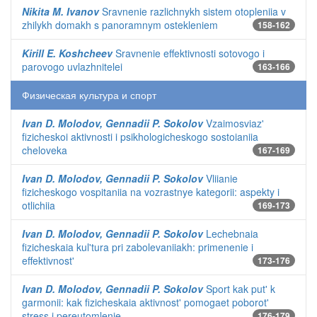
Nikita M. Ivanov
Sravnenie razlichnykh sistem otopleniia v
zhilykh domakh s panoramnym ostekleniem
158-162
Kirill E. Koshcheev
Sravnenie effektivnosti sotovogo i
parovogo uvlazhnitelei
163-166
Физическая культура и спорт
Ivan D. Molodov, Gennadii P. Sokolov
Vzaimosviaz'
fizicheskoi aktivnosti i psikhologicheskogo sostoianiia
cheloveka
167-169
Ivan D. Molodov, Gennadii P. Sokolov
Vliianie
fizicheskogo vospitaniia na vozrastnye kategorii: aspekty i
otlichiia
169-173
Ivan D. Molodov, Gennadii P. Sokolov
Lechebnaia
fizicheskaia kul'tura pri zabolevaniiakh: primenenie i
effektivnost'
173-176
Ivan D. Molodov, Gennadii P. Sokolov
Sport kak put' k
garmonii: kak fizicheskaia aktivnost' pomogaet poborot'
stress i pereutomlenie
176-179