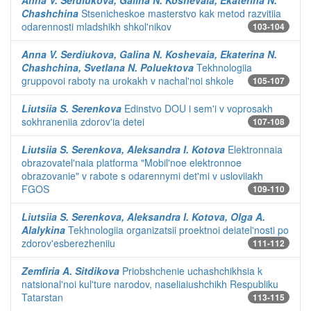
Anna V. Serdiukova, Galina N. Koshevaia, Ekaterina N.
Chashchina
Stsenicheskoe masterstvo kak metod razvitiia
odarennosti mladshikh shkol'nikov
103-104
Anna V. Serdiukova, Galina N. Koshevaia, Ekaterina N.
Chashchina, Svetlana N. Poluektova
Tekhnologiia
gruppovoi raboty na urokakh v nachal'noi shkole
105-107
Liutsiia S. Serenkova
Edinstvo DOU i sem'i v voprosakh
sokhraneniia zdorov'ia detei
107-108
Liutsiia S. Serenkova, Aleksandra I. Kotova
Elektronnaia
obrazovatel'naia platforma "Mobil'noe elektronnoe
obrazovanie" v rabote s odarennymi det'mi v usloviiakh
FGOS
109-110
Liutsiia S. Serenkova, Aleksandra I. Kotova, Olga A.
Alalykina
Tekhnologiia organizatsii proektnoi deiatel'nosti po
zdorov'esberezheniiu
111-112
Zemfiria A. Sitdikova
Priobshchenie uchashchikhsia k
natsional'noi kul'ture narodov, naseliaiushchikh Respubliku
Tatarstan
113-115