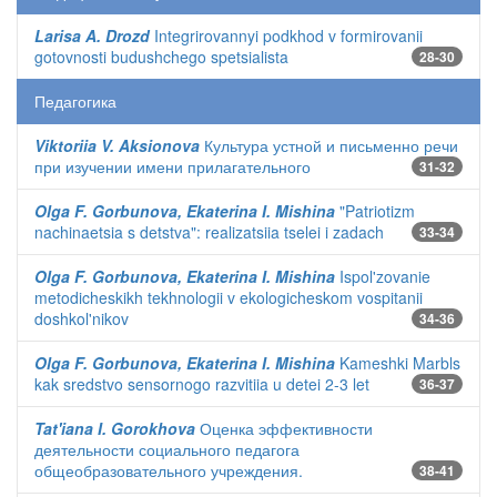
Larisa A. Drozd
Integrirovannyi podkhod v formirovanii
gotovnosti budushchego spetsialista
28-30
Педагогика
Viktoriia V. Aksionova
Культура устной и письменно речи
при изучении имени прилагательного
31-32
Olga F. Gorbunova, Ekaterina I. Mishina
"Patriotizm
nachinaetsia s detstva": realizatsiia tselei i zadach
33-34
Olga F. Gorbunova, Ekaterina I. Mishina
Ispol'zovanie
metodicheskikh tekhnologii v ekologicheskom vospitanii
doshkol'nikov
34-36
Olga F. Gorbunova, Ekaterina I. Mishina
Kameshki Marbls
kak sredstvo sensornogo razvitiia u detei 2-3 let
36-37
Tat'iana I. Gorokhova
Оценка эффективности
деятельности социального педагога
общеобразовательного учреждения.
38-41