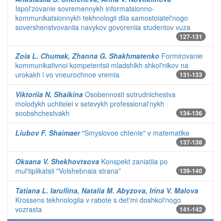
Ispol'zovanie sovremennykh informatsionno-
kommunikatsionnykh tekhnologii dlia samostoiatel'nogo
sovershenstvovaniia navykov govoreniia studentov vuza
127-131
Zoia L. Chumak, Zhanna G. Shakhmatenko
Formirovanie
kommunikativnoi kompetentsii mladshikh shkol'nikov na
urokakh i vo vneurochnoe vremia
131-133
Viktoriia N. Shaikina
Osobennosti sotrudnichestva
molodykh uchitelei v setevykh professional'nykh
soobshchestvakh
134-136
Liubov F. Shaimaer
"Smyslovoe chtenie" v matematike
137-138
Oksana V. Shekhovtsova
Konspekt zaniatiia po
mul'tiplikatsii "Volshebnaia strana"
139-140
Tatiana L. Iarullina, Natalia M. Abyzova, Irina V. Malova
Krossens tekhnologiia v rabote s det'mi doshkol'nogo
vozrasta
141-142