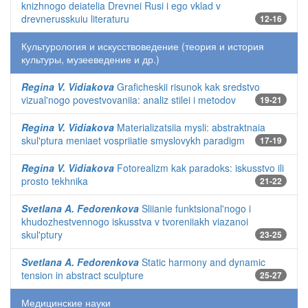
knizhnogo deiatelia Drevnei Rusi i ego vklad v
drevnerusskuiu literaturu
12-16
Культурология и искусствоведение (теория и история
культуры, музееведение и др.)
Regina V. Vidiakova
Graficheskii risunok kak sredstvo
vizual'nogo povestvovaniia: analiz stilei i metodov
19-21
Regina V. Vidiakova
Materializatsiia mysli: abstraktnaia
skul'ptura meniaet vospriiatie smyslovykh paradigm
17-19
Regina V. Vidiakova
Fotorealizm kak paradoks: iskusstvo ili
prosto tekhnika
21-22
Svetlana A. Fedorenkova
Sliianie funktsional'nogo i
khudozhestvennogo iskusstva v tvoreniiakh viazanoi
skul'ptury
23-25
Svetlana A. Fedorenkova
Static harmony and dynamic
tension in abstract sculpture
25-27
Медицинские науки