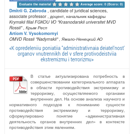
Evaluate the material 
Average score: 0 (Всего: 0)
Dmitrii G. Zabroda
, candidate of juridical sciences,
associate professor , доцент, начальник кафедры
Krymskii filial FGKOU VO "Krasnodarskii universitet MVD
Rossii"
, Крым Респ
Artiom V. Vysokomornyi
OMVD Rossii "Nadymskii"
, Ямало-Ненецкий АО
«K opredeleniiu poniatiia "administrativnaia deiatel'nost'
organov vnutrennikh del v sfere protivodeistviia
ekstremizmu i terrorizmu»
В статье актуализирована потребность в
совершенствовании категориального аппарата
в области противодействия экстремизму и
терроризму, осуществляемого органами
внутренних дел. На основе анализа научного и
нормативного подходов к пониманию сущности
противодействия экстремизму и терроризму,
сформулировано понятие «административная
деятельность органов внутренних дел» в контексте
противодействия этим явлениям.