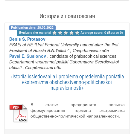
История и политология
Publication date: 28.02.2022
Evaluate the material 
Average score: 0 (Всего: 0)
Denis S. Protasov
FSAEI of HE "Ural Federal University named after the first
President of Russia B.N.Yeltsin"
, Свердловская обл
Pavel E. Suslonov
, candidate of philosophical sciences
Departament vnutrennei politiki Gubernatora Sverdlovskoi
oblasti
, Свердловская обл
«Istoriia issledovaniia i problema opredeleniia poniatiia
ekstremizma obshchestvenno-politicheskoi
napravlennosti»
В статье предпринята попытка
формулирования термина экстремизма
общественно-политической направленности.