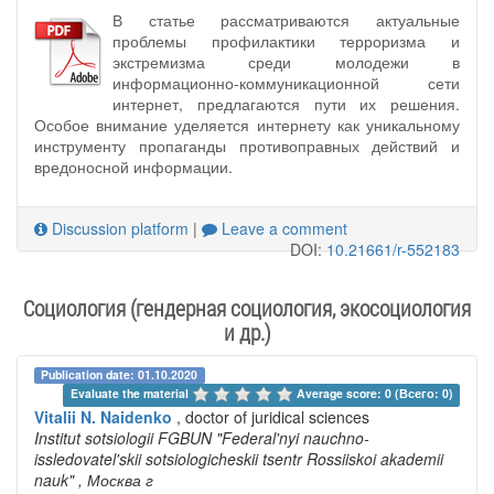
В статье рассматриваются актуальные
проблемы профилактики терроризма и
экстремизма среди молодежи в
информационно-коммуникационной сети
интернет, предлагаются пути их решения.
Особое внимание уделяется интернету как уникальному
инструменту пропаганды противоправных действий и
вредоносной информации.
Discussion platform
|
Leave a comment
DOI:
10.21661/r-552183
Социология (гендерная социология, экосоциология
и др.)
Publication date: 01.10.2020
Evaluate the material 
Average score: 0 (Всего: 0)
Vitalii N. Naidenko
, doctor of juridical sciences
Institut sotsiologii FGBUN "Federal'nyi nauchno-
issledovatel'skii sotsiologicheskii tsentr Rossiiskoi akademii
nauk"
, Москва г