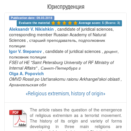
Юриспруденция
Publication date: 09.03.2018
Evaluate the material 
Average score: 5 (Всего: 3)
Aleksandr V. Nikishkin
, candidate of juridical sciences,
corresponding member Russian Academy of Natural
Sciences , старший преподаватель, подполковник
полиции
Igor V. Stepanov
, candidate of juridical sciences , доцент,
полковник полиции
FSEI of HE "Saint Petersburg University of RF Ministry of
Internal Affairs"
, Санкт-Петербург г
Olga A. Popovich
OMVD Rossii po Ust'ianskomu raionu Arkhangel'skoi oblasti
,
Архангельская обл
«Religious extremism, history of origin»
The article raises the question of the emergence
of religious extremism as a terrorist movement.
The history of its origin and variety of forms
developing in three main religions are