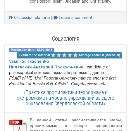
considered: Islam, Judaism and Christianity.
Discussion platform
|
Leave a comment
Социология
Publication date: 15.02.2018
Evaluate the material 
Average score: 0 (Всего: 0)
Vasilii S. Tkachenko
Пилявский Анатолий Прокофьевич
, candidate of
philosophical sciences, associate professor , доцент
FSAEI of HE "Ural Federal University named after the first
President of Russia B.N.Yeltsin"
, Свердловская обл
«Практика профилактики терроризма и
экстремизма на уровне учреждений высшего
образования Свердловской области»
В данной статье рассматриваются меры,
принимаемые в сфере профилактики
терроризма и экстремизма на уровне высших