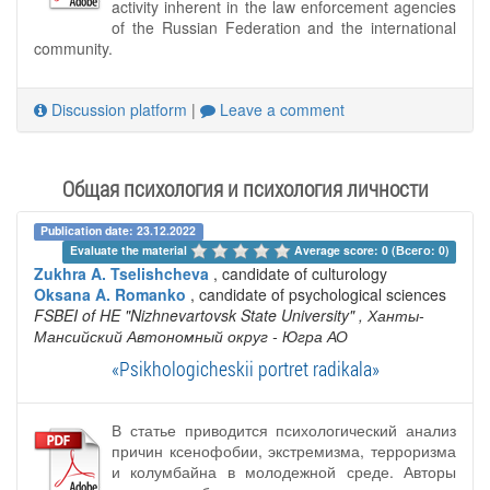
activity inherent in the law enforcement agencies
of the Russian Federation and the international
community.
Discussion platform
|
Leave a comment
Общая психология и психология личности
Publication date: 23.12.2022
Evaluate the material 
Average score: 0 (Всего: 0)
Zukhra A. Tselishcheva
, candidate of culturology
Oksana A. Romanko
, candidate of psychological sciences
FSBEI of HE "Nizhnevartovsk State University"
, Ханты-
Мансийский Автономный округ - Югра АО
«Psikhologicheskii portret radikala»
В статье приводится психологический анализ
причин ксенофобии, экстремизма, терроризма
и колумбайна в молодежной среде. Авторы