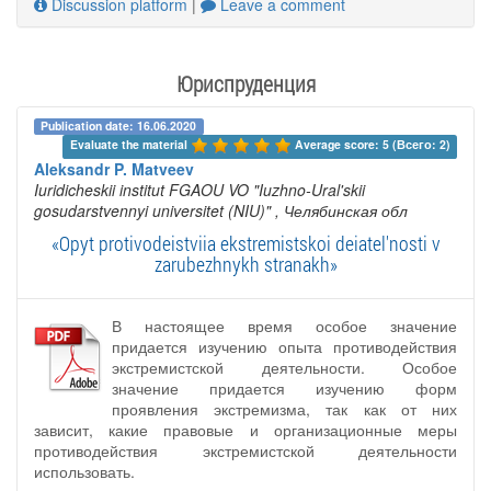
Discussion platform
|
Leave a comment
Юриспруденция
Publication date: 16.06.2020
Evaluate the material 
Average score: 5 (Всего: 2)
Aleksandr P. Matveev
Iuridicheskii institut FGAOU VO "Iuzhno-Ural'skii
gosudarstvennyi universitet (NIU)"
, Челябинская обл
«Opyt protivodeistviia ekstremistskoi deiatel'nosti v
zarubezhnykh stranakh»
В настоящее время особое значение
придается изучению опыта противодействия
экстремистской деятельности. Особое
значение придается изучению форм
проявления экстремизма, так как от них
зависит, какие правовые и организационные меры
противодействия экстремистской деятельности
использовать.