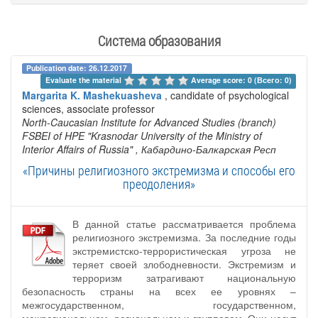
Система образования
Publication date: 26.12.2017
Evaluate the material 
Average score: 0 (Всего: 0)
Margarita K. Mashekuasheva
, candidate of psychological
sciences, associate professor
North-Caucasian Institute for Advanced Studies (branch)
FSBEI of HPE "Krasnodar University of the Ministry of
Interior Affairs of Russia"
, Кабардино-Балкарская Респ
«Причины религиозного экстремизма и способы его
преодоления»
В данной статье рассматривается проблема
религиозного экстремизма. За последние годы
экстремистско-террористическая угроза не
теряет своей злободневности. Экстремизм и
терроризм затрагивают национальную
безопасность страны на всех ее уровнях –
межгосударственном, государственном,