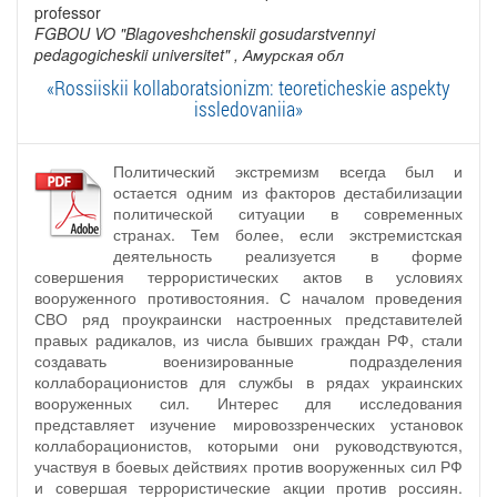
professor
FGBOU VO "Blagoveshchenskii gosudarstvennyi
pedagogicheskii universitet"
, Амурская обл
«Rossiiskii kollaboratsionizm: teoreticheskie aspekty
issledovaniia»
Политический экстремизм всегда был и
остается одним из факторов дестабилизации
политической ситуации в современных
странах. Тем более, если экстремистская
деятельность реализуется в форме
совершения террористических актов в условиях
вооруженного противостояния. С началом проведения
СВО ряд проукраински настроенных представителей
правых радикалов, из числа бывших граждан РФ, стали
создавать военизированные подразделения
коллаборационистов для службы в рядах украинских
вооруженных сил. Интерес для исследования
представляет изучение мировоззренческих установок
коллаборационистов, которыми они руководствуются,
участвуя в боевых действиях против вооруженных сил РФ
и совершая террористические акции против россиян.