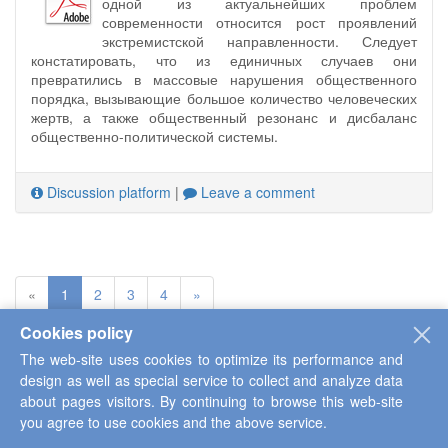
одной из актуальнейших проблем
современности относится рост проявлений
экстремистской направленности. Следует
констатировать, что из единичных случаев они
превратились в массовые нарушения общественного
порядка, вызывающие большое количество человеческих
жертв, а также общественный резонанс и дисбаланс
общественно-политической системы.
Discussion platform
|
Leave a comment
«
1
2
3
4
»
Cookies policy
The web-site uses cookies to optimize its performance and
CONTACTS
design as well as special service to collect and analyze data
428000, Cheboksary, ul. Grazhdanskaya, House 75
about pages visitors. By continuing to browse this web-site
you agree to use cookies and the above service.
telephone: +7 (8352) 222-490