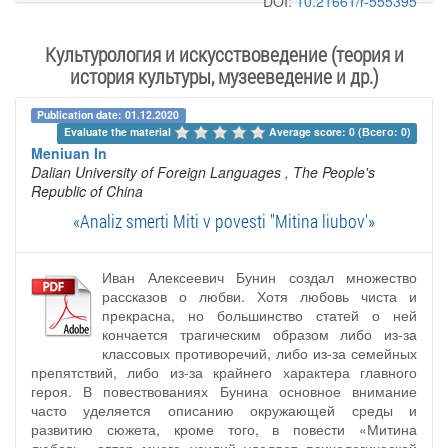
DOI:
10.21661/r-555395
Культурология и искусствоведение (теория и
история культуры, музееведение и др.)
Publication date: 01.12.2020
Evaluate the material 
Average score: 0 (Всего: 0)
Meniuan In
Dalian University of Foreign Languages
, The People's
Republic of China
«Analiz smerti Miti v povesti "Mitina liubov'»
Иван Алексеевич Бунин создал множество
рассказов о любви. Хотя любовь чиста и
прекрасна, но большинство статей о ней
кончается трагическим образом либо из-за
классовых противоречий, либо из-за семейных
препятствий, либо из-за крайнего характера главного
героя. В повествованиях Бунина основное внимание
часто уделяется описанию окружающей среды и
развитию сюжета, кроме того, в повести «Митина