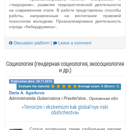
«терроризм», развитие террористической деятельности
на современном этапе. В работе представлены способы
работы, направленные на воспитание правовой
психологии молодежи. Проанализирована деятельность
отряда «Кибердружина».
Discussion platform
|
Leave a comment
Социология (гендерная социология, экосоциология
и др.)
Publication date: 29.11.2019
Evaluate the material 
Average score: 5 (Всего: 1)
Daria A. Agarkova
Administratsiia Gubernatora i Pravitel'stva
, Орловская обл
«Terrorizm i ekstremizm kak global'nye riski
obshchestva»
Статья посвящена таким глобальным рискам