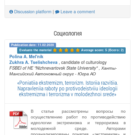
Discussion platform
|
Leave a comment
Социология
Publication date: 11.02.2020
Evaluate the material 
Average score: 5 (Всего: 2)
Polina A. Mel'nik
Zukhra A. Tselishcheva
, candidate of culturology
FSBEI of HE "Nizhnevartovsk State University"
, Ханты-
Мансийский Автономный округ - Югра АО
«Poniatiia ekstremizm, terrorizm. Istoriia razvitiia.
Napravleniia raboty po protivodeistviiu ideologii
ekstremizma i terrorizma v molodezhnoi srede»
В статье рассмотрены вопросы по
осуществлению работ по противодействию
идеологии экстремизма и терроризма в
молодежной среде. Авторами
проанализированы понятия «экстремизм» и