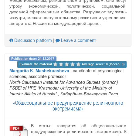
межрегиональном, региональном и групповом. Они несут
угрозу экономической, политической, социальной,
духовной сферам жизни общества. Разрушают эту жизнь
изнутри, мешая поступательному развитию и укреплению
авторитета России на международной арене.
Discussion platform
|
Leave a comment
Publication date: 24.12.2017
Evaluate the material 
Average score: 0 (Всего: 0)
Margarita K. Mashekuasheva
, candidate of psychological
sciences, associate professor
North-Caucasian Institute for Advanced Studies (branch)
FSBEI of HPE "Krasnodar University of the Ministry of
Interior Affairs of Russia"
, Кабардино-Балкарская Респ
«Общесоциальное предупреждение религиозного
экстремизма»
В статье говорится об общесоциальном
предупреждении религиозного экстремизма. К