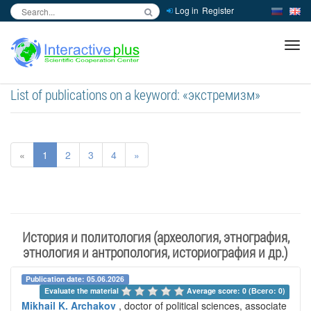
Log in
Register
inc
ра
List of publications on a keyword: «экстремизм»
«
1
2
3
4
»
История и политология (археология, этнография,
этнология и антропология, историография и др.)
Publication date: 05.06.2026
Evaluate the material 
Average score: 0 (Всего: 0)
Mikhail K. Archakov
, doctor of political sciences, associate