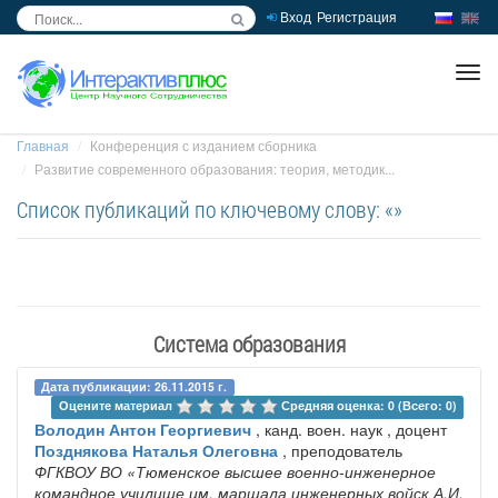
Вход
Регистрация
inc
ра
Главная
Конференция с изданием сборника
Развитие современного образования: теория, методик...
Список публикаций по ключевому слову: «»
Система образования
Дата публикации: 26.11.2015 г.
Оцените материал 
Средняя оценка: 0 (Всего: 0)
Володин Антон Георгиевич
, канд. воен. наук , доцент
Позднякова Наталья Олеговна
, преподователь
ФГКВОУ ВО «Тюменское высшее военно-инженерное
командное училище им. маршала инженерных войск А.И.