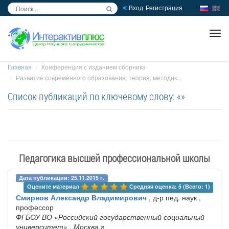
Вход
Регистрация
inc
ра
Главная
Конференция с изданием сборника
Развитие современного образования: теория, методик...
Список публикаций по ключевому слову: «»
Педагогика высшей профессиональной школы
Дата публикации: 25.11.2015 г.
Оцените материал 
Средняя оценка: 5 (Всего: 1)
Смирнов Александр Владимирович
, д-р пед. наук ,
профессор
ФГБОУ ВО «Российский государственный социальный
университет»
, Москва г