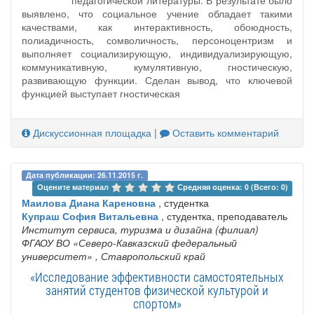
педагогической литературы. В результате было
выявлено, что социальное учение обладает такими
качествами, как интерактивность, обоюдность,
полиадичность, сомволичность, персоноцентризм и
выполняет социализирующую, индивидуализирующую,
коммуникативную, кумулятивную, гностическую,
развивающую функции. Сделан вывод, что ключевой
функцией выступает гностическая
Дискуссионная площадка
|
Оставить комментарий
Дата публикации: 26.11.2015 г.
Оцените материал 
Средняя оценка: 0 (Всего: 0)
Маилова Диана Кареновна
, студентка
Купраш София Витальевна
, студентка, преподаватель
Институт сервиса, туризма и дизайна (филиал)
ФГАОУ ВО «Северо-Кавказский федеральный
университет»
, Ставропольский край
«Исследование эффективности самостоятельных
занятий студентов физической культурой и
спортом»