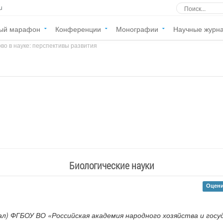
u
ый марафон
Конференции
Монографии
Научные журн
во в науке: перспективы развития
»
Биологические науки
Оцени
л) ФГБОУ ВО «Российская академия народного хозяйства и гос