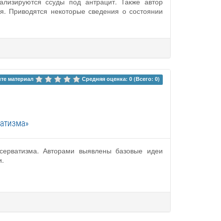
ализируются ссуды под антрацит. Также автор
я. Приводятся некоторые сведения о состоянии
те материал 
Средняя оценка: 0 (Всего: 0)
ватизма»
нсерватизма. Авторами выявлены базовые идеи
и.