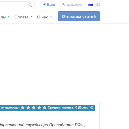
Вход
Регистрация
Отправка статей
алы
Оплата
О нас
те материал 
Средняя оценка: 0 (Всего: 0)
ударственной службы при Президенте РФ»
,