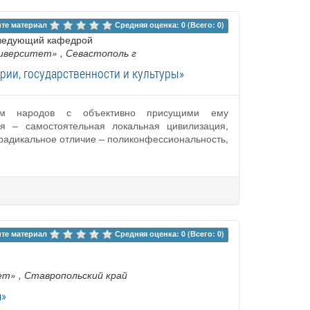
те материал 
Средняя оценка: 0 (Всего: 0)
заведующий кафедрой
ниверситет»
, Севастополь г
ии, государственности и культуры»
твом народов с объективно присущими ему
я – самостоятельная локальная цивилизация,
радикальное отличие – поликонфессиональность,
те материал 
Средняя оценка: 0 (Всего: 0)
ет»
, Ставропольский край
а»