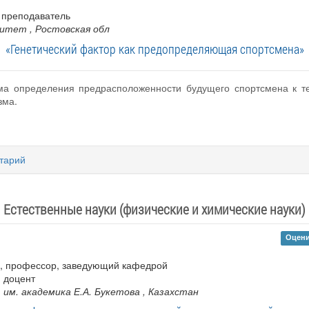
 преподаватель
ситет
, Ростовская обл
«Генетический фактор как предопределяющая спортсмена»
ема определения предрасположенности будущего спортсмена к т
зма.
тарий
Естественные науки (физические и химические науки)
Оцени
к , профессор, заведующий кафедрой
, доцент
им. академика Е.А. Букетова
, Казахстан