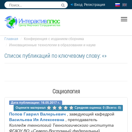
Вход
Регистрация
inc
ра
Главная
Конференция с изданием сборника
Инновационные технологии в образовании и науке
Список публикаций по ключевому слову: «»
Социология
Дата публикации: 16.05.2017 г.
Оцените материал 
Средняя оценка: 0 (Всего: 0)
Попов Гаврил Валерьевич
, заведующий кафедрой
Васильева Ия Алексеевна
, преподаватель
Колледж технологий Технологического института
ФГАОУ ВО «Северо-Восточный федеральный