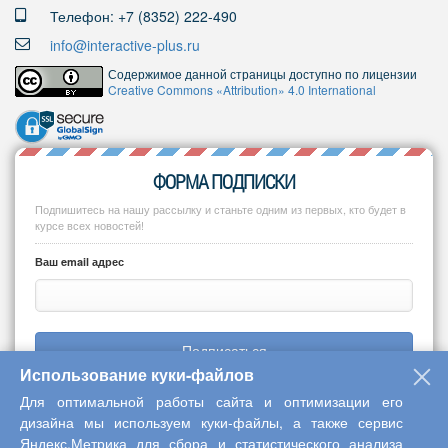
Телефон: +7 (8352) 222-490
info@interactive-plus.ru
Содержимое данной страницы доступно по лицензии
Creative Commons «Attribution» 4.0 International
ФОРМА ПОДПИСКИ
Подпишитесь на нашу рассылку и станьте одним из первых, кто будет в
курсе всех новостей!
Ваш email адрес
Подписаться
Использование куки-файлов
Для оптимальной работы сайта и оптимизации его
дизайна мы используем куки-файлы, а также сервис
Яндекс.Метрика для сбора и статистического анализа
Copyright © 2013-2026 Центр научного сотрудничества «Интерактив