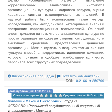
Целью исследования является выявление
корреляционных взаимосвязей институтов
организационной культуры и кадрового ресурса, оценка
характера синтеза вышеперечисленных явлений. В
научной работе были использованы такие методы
исследования, как метод синтеза, категоричный анализ и
построение корреляционных взаимосвязей. Основной
акцент делается на том, что организационная культура не
просто развивает имиджевые стороны сотрудника, но и
выступает средством представления ценностей
организации. Можно сделать вывод, что только сильная
культура способна поддерживать идеологию компании,
которую признает и одобряет наибольшее количество
персонала всех структурных подразделений.
Дискуссионная площадка
|
Оставить комментарий
DOI:
10.21661/r-250799
Дата публикации: 17.05.2017 г.
Оцените материал 
Средняя оценка: 0 (Всего: 0)
Милешин Максим Викторович
, студент
ФГБОУ ВО «Российский государственный социальный
университет»
, Москва г