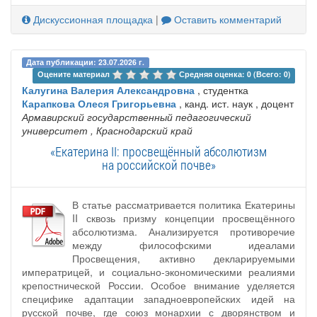
Дискуссионная площадка
|
Оставить комментарий
Дата публикации: 23.07.2026 г.
Оцените материал 
Средняя оценка: 0 (Всего: 0)
Калугина Валерия Александровна
, студентка
Карапкова Олеся Григорьевна
, канд. ист. наук , доцент
Армавирский государственный педагогический
университет
, Краснодарский край
«Екатерина II: просвещённый абсолютизм
на российской почве»
В статье рассматривается политика Екатерины
II сквозь призму концепции просвещённого
абсолютизма. Анализируется противоречие
между философскими идеалами
Просвещения, активно декларируемыми
императрицей, и социально-экономическими реалиями
крепостнической России. Особое внимание уделяется
специфике адаптации западноевропейских идей на
русской почве, где союз монархии с дворянством и