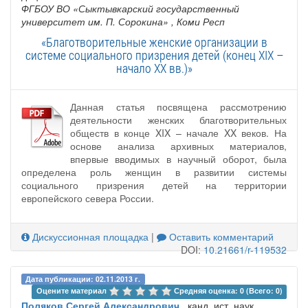
ФГБОУ ВО «Сыктывкарский государственный
университет им. П. Сорокина»
, Коми Респ
«Благотворительные женские организации в
системе социального призрения детей (конец XIX –
начало XX вв.)»
Данная статья посвящена рассмотрению
деятельности женских благотворительных
обществ в конце XIX – начале XX веков. На
основе анализа архивных материалов,
впервые вводимых в научный оборот, была
определена роль женщин в развитии системы
социального призрения детей на территории
европейского севера России.
Дискуссионная площадка
|
Оставить комментарий
DOI:
10.21661/r-119532
Дата публикации: 02.11.2013 г.
Оцените материал 
Средняя оценка: 0 (Всего: 0)
Поляков Сергей Александрович
, канд. ист. наук ,