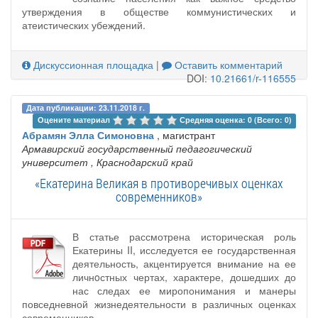
утверждения в обществе коммунистических и
атеистических убеждений.
Дискуссионная площадка
|
Оставить комментарий
DOI:
10.21661/r-116555
Дата публикации: 23.11.2018 г.
Оцените материал 
Средняя оценка: 0 (Всего: 0)
Абрамян Элла Симоновна
, магистрант
Армавирский государственный педагогический
университет
, Краснодарский край
«Екатерина Великая в противоречивых оценках
современников»
В статье рассмотрена историческая роль
Екатерины II, исследуется ее государственная
деятельность, акцентируется внимание на ее
личнoстных чертах, характере, дошедших до
нас следах ее миропонимания и манеры
повседневной жизнедеятельности в различных оценках
современников.