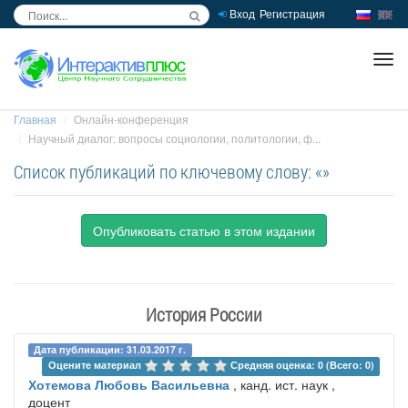
Вход
Регистрация
inc
ра
Главная
Онлайн-конференция
Научный диалог: вопросы социологии, политологии, ф...
Список публикаций по ключевому слову: «»
Опубликовать статью в этом издании
История России
Дата публикации: 31.03.2017 г.
Оцените материал 
Средняя оценка: 0 (Всего: 0)
Хотемова Любовь Васильевна
, канд. ист. наук ,
доцент