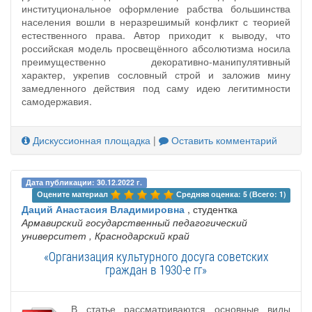
институциональное оформление рабства большинства
населения вошли в неразрешимый конфликт с теорией
естественного права. Автор приходит к выводу, что
российская модель просвещённого абсолютизма носила
преимущественно декоративно-манипулятивный
характер, укрепив сословный строй и заложив мину
замедленного действия под саму идею легитимности
самодержавия.
Дискуссионная площадка
|
Оставить комментарий
Дата публикации: 30.12.2022 г.
Оцените материал 
Средняя оценка: 5 (Всего: 1)
Даций Анастасия Владимировна
, студентка
Армавирский государственный педагогический
университет
, Краснодарский край
«Организация культурного досуга советских
граждан в 1930-е гг»
В статье рассматриваются основные виды