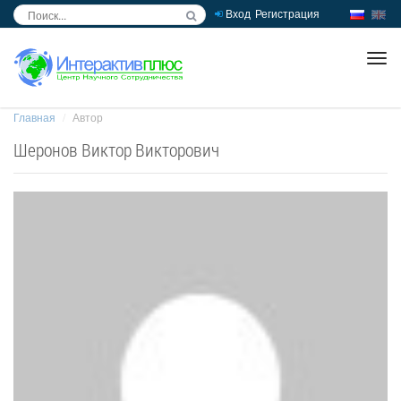
Вход
Регистрация
inc
ра
Главная
Автор
Шеронов Виктор Викторович