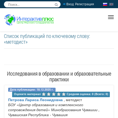
Вход
Регистрация
inc
ра
Список публикаций по ключевому слову:
«методист»
Исследования в образовании и образовательные
практики
Дата публикации: 18.12.2025 г.
Оцените материал 
Средняя оценка: 0 (Всего: 0)
Петрова Лариса Леонидовна
, методист
БОУ «Центр образования и комплексного
сопровождения детей» Минобразования Чувашии
,
Чувашская Республика - Чувашия