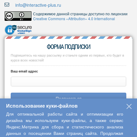
info@interactive-plus.ru
Содержимое данной страницы доступно по лицензии
Creative Commons «Attribution» 4.0 International
ФОРМА ПОДПИСКИ
Подпишитесь на нашу рассылку и станьте одним из первых, кто будет в
курсе всех новостей!
Ваш email адрес
Подписаться
Использование куки-файлов
Для оптимальной работы сайта и оптимизации его
дизайна мы используем куки-файлы, а также сервис
Яндекс.Метрика для сбора и статистического анализа
Copyright © 2013-2026 Центр научного сотрудничества «Интерактив
данных о посещении Вами страниц сайта. Продолжая