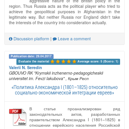
aggressive nature of the British policy in the
region. Thus Russia acts as the political player who tried to
achieve the geopolitical purposes in Afghanistan in the
legitimate way. But neither Russia nor England didn't take
the interests of the country into consideration actually.
Discussion platform
|
Leave a comment
Publication date: 29.04.2017
Evaluate the material 
Average score: 5 (Всего: 1)
Valerii N. Seredin
GBOUVO RK "Krymskii inzhenerno-pedagogicheskii
universitet im. Fevzi Iakubova"
, Крым Респ
«Политика Александра I (1801–1825) относительно
социально-экономической интеграции евреев»
В статье проанализирован ряд
законодательных актов, разработанных
правительством Александра I (1801–1825) в
отношении еврейского населения Российской