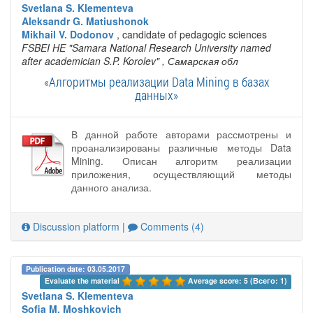
Svetlana S. Klementeva
Aleksandr G. Matiushonok
Mikhail V. Dodonov
, candidate of pedagogic sciences
FSBEI HE "Samara National Research University named
after academician S.P. Korolev"
, Самарская обл
«Алгоритмы реализации Data Mining в базах
данных»
В данной работе авторами рассмотрены и
проанализированы различные методы Data
Mining. Описан алгоритм реализации
приложения, осуществляющий методы
данного анализа.
Discussion platform
|
Comments (4)
Publication date: 03.05.2017
Evaluate the material 
Average score: 5 (Всего: 1)
Svetlana S. Klementeva
Sofia M. Moshkovich