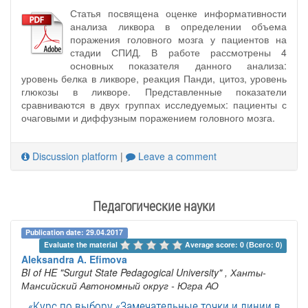
Статья посвящена оценке информативности
анализа ликвора в определении объема
поражения головного мозга у пациентов на
стадии СПИД. В работе рассмотрены 4
основных показателя данного анализа:
уровень белка в ликворе, реакция Панди, цитоз, уровень
глюкозы в ликворе. Представленные показатели
сравниваются в двух группах исследуемых: пациенты с
очаговыми и диффузным поражением головного мозга.
Discussion platform
|
Leave a comment
Педагогические науки
Publication date: 29.04.2017
Evaluate the material 
Average score: 0 (Всего: 0)
Aleksandra A. Efimova
BI of HE "Surgut State Pedagogical University"
, Ханты-
Мансийский Автономный округ - Югра АО
«Курс по выбору «Замечательные точки и линии в