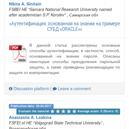
Nikita A. Sinitsin
FSBEI HE "Samara National Research University named
after academician S.P. Korolev"
, Самарская обл
«Аутентификация, основанная на знании на примере
СУБД «ORACLE»»
В данной статье рассмотрены основные
способы аутентификации, в частности, способ,
основанный на знании пароля. Описаны
некоторые способы преодоления парольной
защиты, а также приведены рекомендации по
защите от компрометации.
Discussion platform
|
Leave a comment
Publication date: 29.04.2017
Evaluate the material 
Average score: 0 (Всего: 0)
Anastasiia A. Leskina
FSFEI of HE “Volgograd State Technical University”
,
Волгоградская обл