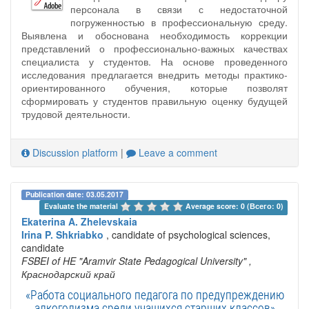
персонала в связи с недостаточной
погруженностью в профессиональную среду.
Выявлена и обоснована необходимость коррекции
представлений о профессионально-важных качествах
специалиста у студентов. На основе проведенного
исследования предлагается внедрить методы практико-
ориентированного обучения, которые позволят
сформировать у студентов правильную оценку будущей
трудовой деятельности.
Discussion platform
|
Leave a comment
Publication date: 03.05.2017
Evaluate the material 
Average score: 0 (Всего: 0)
Ekaterina A. Zhelevskaia
Irina P. Shkriabko
, candidate of psychological sciences,
candidate
FSBEI of HE "Aramvir State Pedagogical University"
,
Краснодарский край
«Работа социального педагога по предупреждению
алкоголизма среди учащихся старших классов»