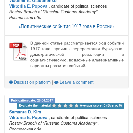
Vladimir A. Gladchenko
Viktoriia E. Popova
, candidate of political sciences
Rostov Brunch of "Russian Customs Academy"
,
Ростовская обл
«Политические события 1917 года в России»
В данной статье рассматривается ход событий
1917 года, причины перерастания буржуазно-
демократической революции в
социалистическую, возможные альтернативные
варианты развития событий.
Discussion platform
|
Leave a comment
Publication date: 28.04.2017
Evaluate the material 
Average score: 0 (Всего: 0)
Samanta D. Kim
Viktoriia E. Popova
, candidate of political sciences
Rostov Brunch of "Russian Customs Academy"
,
Ростовская обл