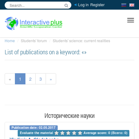
Log in
Register
inc
ра
Home
Students' forum
Students' science: current realities
List of publications on a keyword: «»
«
1
2
3
»
Исторические науки
Publication date: 02.05.2017
Evaluate the material 
Average score: 0 (Всего: 0)