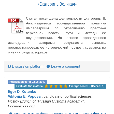
«Екатерина Великая»
Статья посвящена деятельности Екатерины II.
Анализируется государственная политика
императрицы по укреплению престижа
верховной власти, пути и методы ее
осуществления. На основе проведенного
исследования авторами предлагается выявить,
проанализировать ее исторический портрет, ссылаясь на
мнения ряда историков.
Discussion platform
|
Leave a comment
Publication date: 02.05.2017
Evaluate the material 
Average score: 5 (Всего: 1)
Egor D. Kotenko
Viktoriia E. Popova
, candidate of political sciences
Rostov Brunch of "Russian Customs Academy"
,
Ростовская обл
«Воронеж – колыбель российского военного флота»