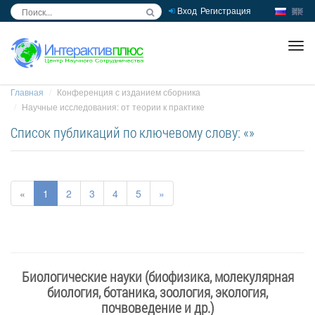
Вход
Регистрация
inc
ра
Главная
Конференция с изданием сборника
Научные исследования: от теории к практике
Список публикаций по ключевому слову: «»
«
1
2
3
4
5
»
Биологические науки (биофизика, молекулярная
биология, ботаника, зоология, экология,
почвоведение и др.)