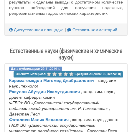
результаты и сделаны выводы о достаточном количестве
пунктов наблюдений для получения надежных,
репрезентативных гидрологических характеристик.
Дискуссионная площадка
|
Оставить комментарий
Естественные науки (физические и химические
науки)
Дата публикации: 29.11.2014 г.
Оцените материал 
Средняя оценка: 0 (Всего: 0)
Карамагомедов Магомед Джабраилович
, канд. хим.
наук , технолог
Расулов Абутдин Исамутдинович
, канд. хим. наук ,
доцент кафедры химии
ФГБОУ ВО «Дагестанский государственный
педагогический университет им. Р. Гамзатова»
,
Дагестан Респ
Фаталиев Малик Бедалович
, канд. хим. наук , доцент
ГАОУ ВО «Дагестанский государственный
университет народного хозяйства»
, Дагестан Респ