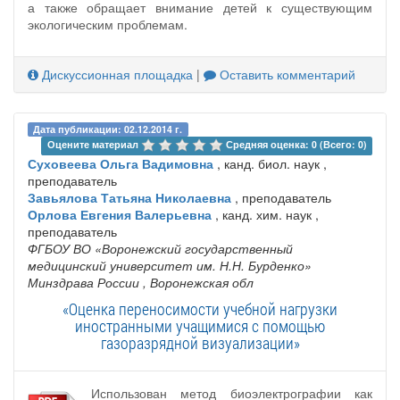
а также обращает внимание детей к существующим
экологическим проблемам.
Дискуссионная площадка
|
Оставить комментарий
Дата публикации: 02.12.2014 г.
Оцените материал 
Средняя оценка: 0 (Всего: 0)
Суховеева Ольга Вадимовна
, канд. биол. наук ,
преподаватель
Завьялова Татьяна Николаевна
, преподаватель
Орлова Евгения Валерьевна
, канд. хим. наук ,
преподаватель
ФГБОУ ВО «Воронежский государственный
медицинский университет им. Н.Н. Бурденко»
Минздрава России
, Воронежская обл
«Оценка переносимости учебной нагрузки
иностранными учащимися с помощью
газоразрядной визуализации»
Использован метод биоэлектрографии как