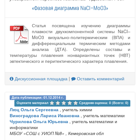
«Фазовая диаграмма NaCI–MoO3»
Статья посвящена изучению диаграммы
плавкости двухкомпонентной системы NaCI–
MoO3 визуально-политермическим (ВПА) и
дифференциальным термическим методами
анализа (ДТА). Определены составы и
температуры плавления нонвариантных точек (НВТ)
эвтектического и перитектического характера плавления.
Дискуссионная площадка
|
Оставить комментарий
Дата публикации: 01.12.2014 г.
Оцените материал 
Средняя оценка: 0 (Всего: 0)
Люц Ольга Сергеевна
, учитель химии
Виноградова Лариса Ивановна
, учитель математики
Чурилова Ольга Юрьевна
, учитель математики и
информатики
МБОУ «СОШ с УИОП №8»
, Кемеровская обл