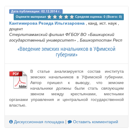
Дата публикации: 02.12.2014 г.
Оцените материал 
Средняя оценка: 0 (Всего: 0)
Кантимирова Резида Ильгизаровна
, канд. ист. наук ,
доцент
Стерлитамакский филиал ФГБОУ ВО «Башкирский
государственный университет»
, Башкортостан Респ
«Введение земских начальников в Уфимской
губернии»
В статье анализируется состав института
земских начальников в Уфимской губернии.
Автор пришел к выводу, что земские
начальники должны были стать связующим
звеном между крестьянами, местными
органами управления и центральной государственной
властью.
Дискуссионная площадка
|
Оставить комментарий